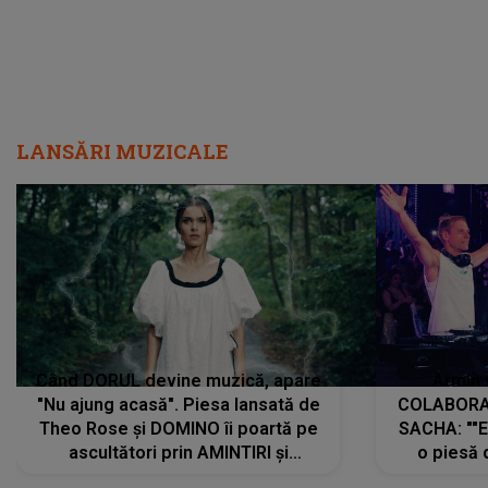
LANSĂRI MUZICALE
Când DORUL devine muzică, apare
Armin 
"Nu ajung acasă". Piesa lansată de
COLABORAR
Theo Rose și DOMINO îi poartă pe
SACHA: ""E
ascultători prin AMINTIRI și
o piesă 
REGĂSIRI, iar drumul emoțiilor
imediat pre