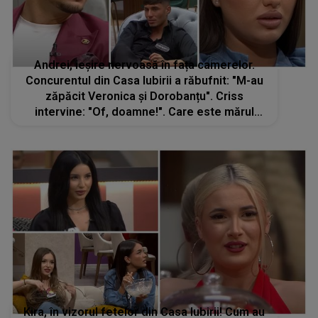
Andrei, ieșire nervoasă în fața camerelor.
Concurentul din Casa Iubirii a răbufnit: "M-au
zăpăcit Veronica și Dorobanțu". Criss
intervine: "Of, doamne!". Care este mărul
discordiei și ce l-a supărat atât de tare pe
Andrei
Kira, în vizorul fetelor din Casa Iubirii! Cum au