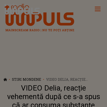
Radio Impuls
STIRI MONDENE
VIDEO DELIA, REACȚIE
VEHEMENTĂ DUPĂ CE S-A SPUS
VIDEO Delia, reacție
CĂ AR CONSUMA SUBSTANȚE
INTERZISE ȘI AR AVEA NEVOIE
vehementă după ce s-a spus
DE EXORCIZARE: "ASTA SE
că ar consuma substanțe
VEDEA ÎN ACELE IMAGINI. SIMT