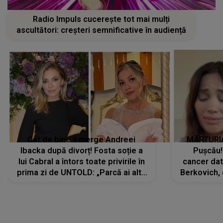
Radio Impuls cucerește tot mai mulți
ascultători: creșteri semnificative în audiență
Cât de bine îi merge Andreei
MĂRTURIA
Ibacka după divorț! Fosta soție a
Pușcău!
lui Cabral a întors toate privirile în
cancer dato
prima zi de UNTOLD: „Parcă ai altă
Berkovich, 
strălucire, emani putere,
accident ru
încredere, siguranță...”
Dacă nu 