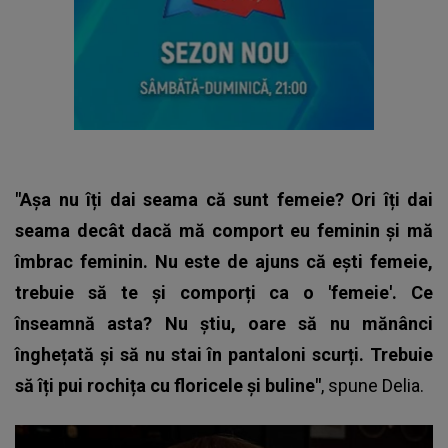
"Așa nu îți dai seama că sunt femeie? Ori îți dai
seama decât dacă mă comport eu feminin și mă
îmbrac feminin. Nu este de ajuns că ești femeie,
trebuie să te și comporți ca o 'femeie'. Ce
înseamnă asta? Nu știu, oare să nu mănânci
înghețată și să nu stai în pantaloni scurți. Trebuie
să îți pui rochița cu floricele și buline"
, spune
Delia.