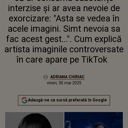
NEVOIA SA FAC ACEST GEST...".
interzise și ar avea nevoie de
CUM EXPLICĂ ARTISTA
IMAGINILE CONTROVERSATE ÎN
exorcizare: "Asta se vedea în
CARE APARE PE TIKTOK
acele imagini. Simt nevoia sa
fac acest gest...". Cum explică
artista imaginile controversate
în care apare pe TikTok
Autor:
ADRIANA CHIRIAC
Publicat:
vineri, 30 mai 2025
Actualizat:
vineri, 30 mai 2025
Adaugă-ne ca sursă preferată în Google