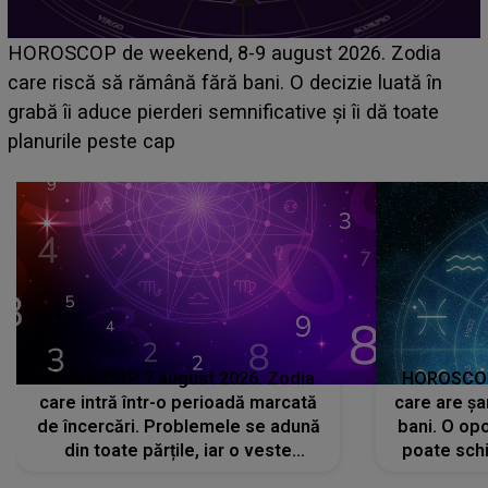
Emanuel a ținut ACEST DETALIU ASCUNS până
acum! În fața Alexandrei, concurentul din Casa Iubirii
face o MĂRTURISIRE NEAȘTEPTATĂ despre mama
sa: "I-am spus și ei în față, eu nu te iubesc pentru
că..."
HOROSCOP 7 august 2026. Zodia
HOROSCOP 
care intră într-o perioadă marcată
care are șa
de încercări. Problemele se adună
bani. O opo
din toate părțile, iar o veste
poate schi
neașteptată îi dă planurile peste
la