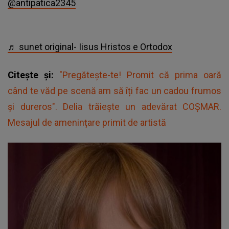
@antipatica2345
♬ sunet original- Iisus Hristos e Ortodox
Citește și:
"Pregătește-te! Promit că prima oară
când te văd pe scenă am să îți fac un cadou frumos
și dureros". Delia trăiește un adevărat COȘMAR.
Mesajul de amenințare primit de artistă