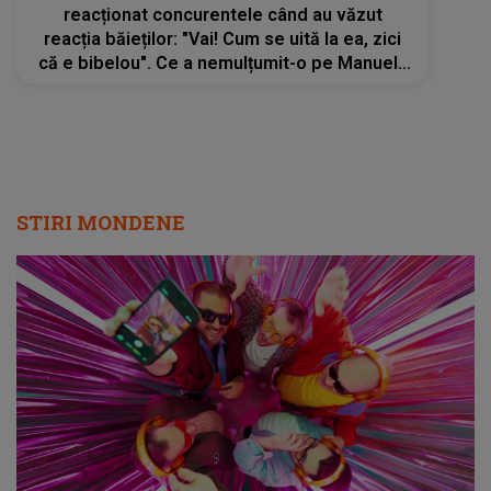
reacționat concurentele când au văzut
reacția băieților: "Vai! Cum se uită la ea, zici
că e bibelou". Ce a nemulțumit-o pe Manuela
la noua concurentă: "Nu mă așteptam"
STIRI MONDENE