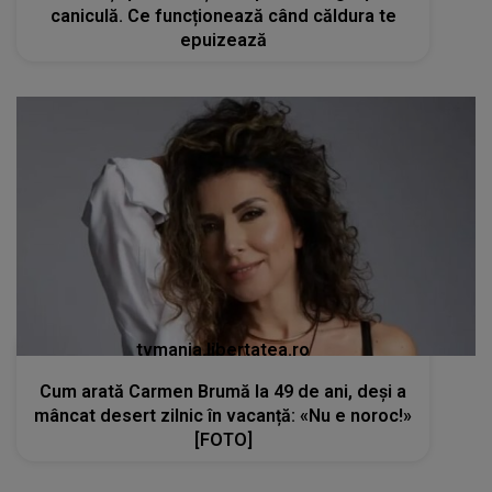
caniculă. Ce funcționează când căldura te
epuizează
tvmania.libertatea.ro
Cum arată Carmen Brumă la 49 de ani, deși a
mâncat desert zilnic în vacanță: «Nu e noroc!»
[FOTO]