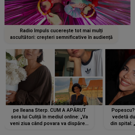
Radio Impuls cucerește tot mai mulți
ascultători: creșteri semnificative în audiență
MESAJUL care a făcut-o să plângă
CE SE Î
pe Ileana Sterp. CUM A APĂRUT
Popescu?
sora lui Culiță în mediul online: „Va
vedetă du
veni ziua când povara va dispărea,
din spital:
iar lacrimile...”