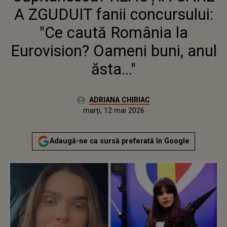
OAMENI BUNI, ANUL ĂSTA..."
A ZGUDUIT fanii concursului:
"Ce caută România la
Eurovision? Oameni buni, anul
ăsta..."
Autor:
ADRIANA CHIRIAC
Publicat:
marți, 12 mai 2026
Actualizat:
marți, 12 mai 2026
Adaugă-ne ca sursă preferată în Google