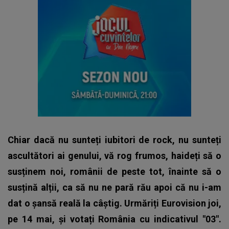
Chiar dacă nu sunteți iubitori de rock, nu sunteți
ascultători ai genului, vă rog frumos, haideți să o
susținem noi, românii de peste tot, înainte să o
susțină alții, ca să nu ne pară rău apoi că nu i-am
dat o șansă reală la câștig. Urmăriți Eurovision joi,
pe 14 mai, și votați România cu indicativul "03".