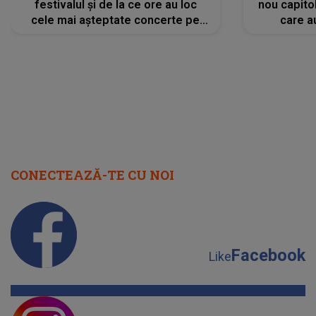
festivalul și de la ce ore au loc
nou capitol
cele mai așteptate concerte pe
care a
scena principală?
perioadă 
CONECTEAZĂ-TE CU NOI
Facebook
Like