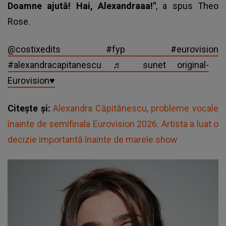
Doamne ajută! Hai, Alexandraaa!"
, a spus
Theo
Rose.
@costixedits
#fyp
#eurovision
#alexandracapitanescu
♬ sunet original-
Eurovision♥️
Citește și:
Alexandra Căpitănescu, probleme vocale
înainte de semifinala Eurovision 2026. Artista a luat o
decizie importantă înainte de marele show