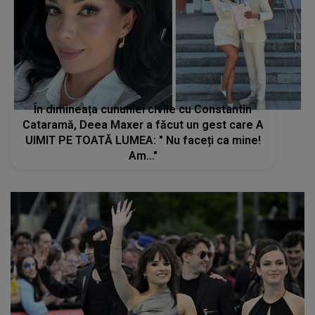
În dimineața cununiei civile cu Constantin
Cataramă, Deea Maxer a făcut un gest care A
UIMIT PE TOATĂ LUMEA: " Nu faceți ca mine!
Am..."