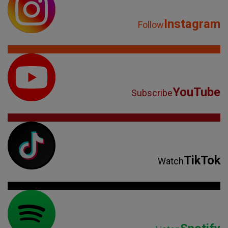
Instagram
Follow
YouTube
Subscribe
TikTok
Watch