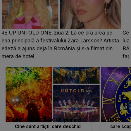
Ce a dezvăluit noua concurentă din "Casa Iubirii" l-a
luat prin surprindere pe Emanuel. CINE ESTE
BĂIATUL VIZAT de Alexandra?! Aflându-se în fața
faptului împlinit, A RECUNOSCUT IMEDIAT: "Am
avut..."
LINE-UP UNTOLD ONE, prima zi.
HOROSCOP 
Cine sunt artiștii care deschid
care scap