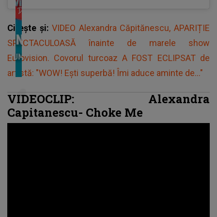
Citește și:
VIDEO Alexandra Căpitănescu, APARIȚIE
SPECTACULOASĂ înainte de marele show
Eurovision. Covorul turcoaz A FOST ECLIPSAT de
artistă: "WOW! Ești superbă! Îmi aduce aminte de..."
VIDEOCLIP: Alexandra
Capitanescu- Choke Me