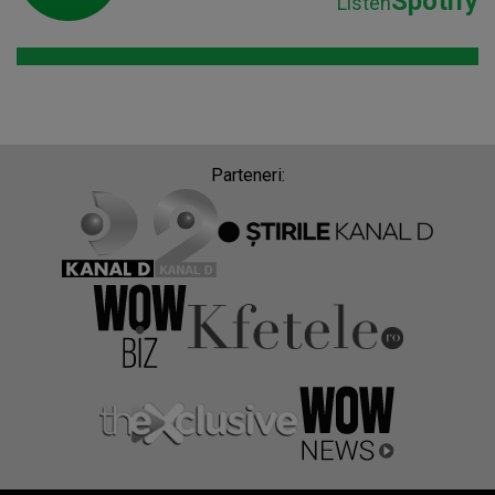
Spotify
Listen
Parteneri: