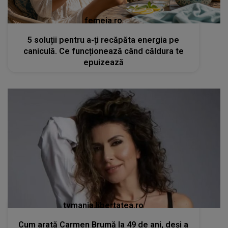
femeia.ro
5 soluții pentru a-ți recăpăta energia pe
caniculă. Ce funcționează când căldura te
epuizează
tvmania.libertatea.ro
Cum arată Carmen Brumă la 49 de ani, deși a