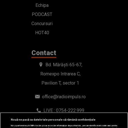
Echipa
PODCAST
Concursuri
HOT40
Contact
Bd. Mărăști 65-67,
Romexpo Intrarea C,
Pavilion T, sector 1
office@radioimpuls.ro
LIVE : 0754-222.999
WhatsApp: 0754-222.999
Nouă ne pasă ca datele tale personale să rămână confidențiale
Noi și partenerii noștri
589
stocăm și/sau accesăm informații pe dispozitivul dvs., precum identificatorii cookie unici pentru