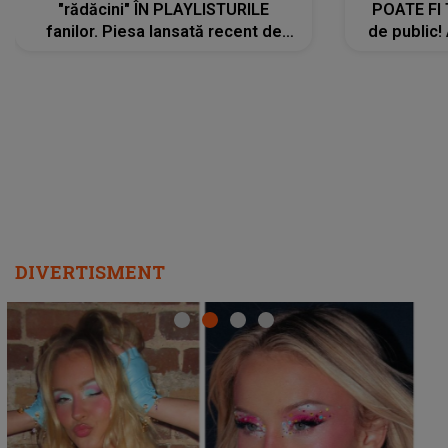
"rădăcini" ÎN PLAYLISTURILE
POATE FI
fanilor. Piesa lansată recent de
de public!
Ariana Grande îi face pe
a lansat V
ascultători SĂ O ASCULTE PE
REPEAT
DIVERTISMENT