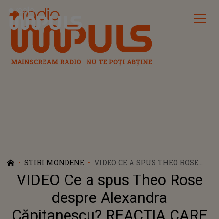
Radio Impuls
STIRI MONDENE
VIDEO CE A SPUS THEO ROSE
DESPRE ALEXANDRA
VIDEO Ce a spus Theo Rose
CĂPITANESCU? REACȚIA CARE
A ZGUDUIT FANII
despre Alexandra
CONCURSULUI: "CE CAUTĂ
Căpitanescu? REACȚIA CARE
ROMÂNIA LA EUROVISION?