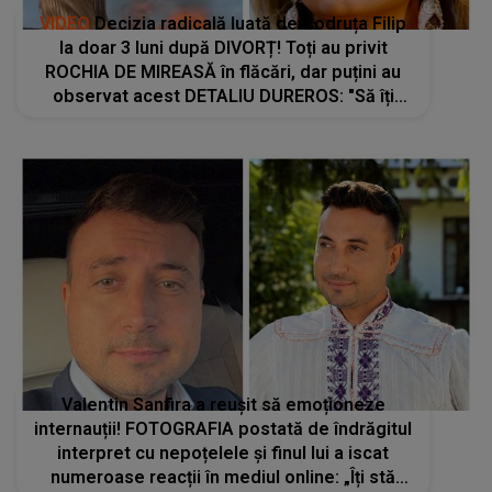
VIDEO
Decizia radicală luată de Codruța Filip
la doar 3 luni după DIVORȚ! Toți au privit
ROCHIA DE MIREASĂ în flăcări, dar puțini au
observat acest DETALIU DUREROS: "Să îți
amintești lângă mine cum era. Să nu mai poți
să..."
Valentin Sanfira a reușit să emoționeze
internauții! FOTOGRAFIA postată de îndrăgitul
interpret cu nepoțelele și finul lui a iscat
numeroase reacții în mediul online: „Îți stă