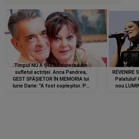
Timpul NU A ȘTERS durerea din
Tania Tu
sufletul actriței. Anca Pandrea,
REVENIRE 
GEST SFÂȘIETOR ÎN MEMORIA lui
Palatului!
Iurie Darie: "A fost copleșitor. Pe
nou LUMI
măsură ce trece timpul parcă..."
pentru a
cântece no
care abia 