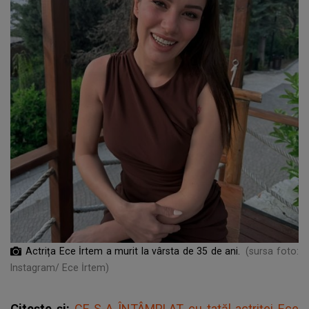
Actrița Ece İrtem a murit la vârsta de 35 de ani.
(sursa foto:
Instagram/ Ece İrtem)
Citește și:
CE S-A ÎNTÂMPLAT cu tatăl actriței Ece