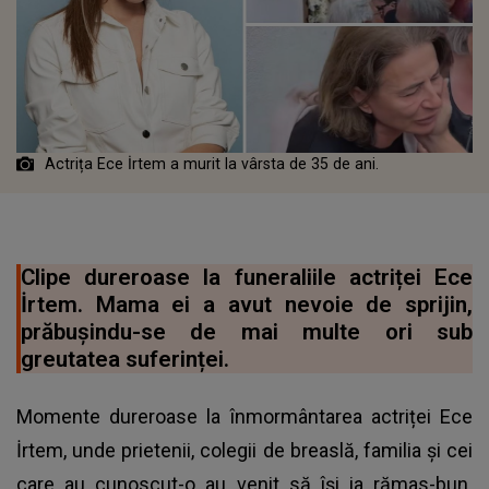
Actrița Ece İrtem a murit la vârsta de 35 de ani.
Clipe dureroase la funeraliile actriței Ece
İrtem. Mama ei a avut nevoie de sprijin,
prăbușindu-se de mai multe ori sub
greutatea suferinței.
Momente dureroase la înmormântarea actriței Ece
İrtem, unde prietenii, colegii de breaslă, familia și cei
care au cunoscut-o au venit să își ia rămas-bun.