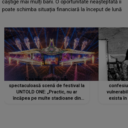
care deschid festivalul și de la ce ore au loc cele mai
așteptate concerte pe scena principală?
Cea mai mare și mai
Charli xc
spectaculoasă scenă de festival la
confesiu
UNTOLD ONE: „Practic, nu ar
vulnerabil
încăpea pe multe stadioane din
exista în
lume”. Evenimentul începe joi, 6
august 2026