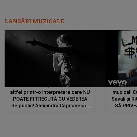
LANSĂRI MUZICALE
De această dată, "Dilaila" se simte
COLABORAR
altfel printr-o interpretare care NU
muzical! C
POATE FI TRECUTĂ CU VEDEREA
Savali și Ri
de public! Alexandra Căpitănescu
SĂ PRIV
a lansat VERSIUNEA LIVE a piesei