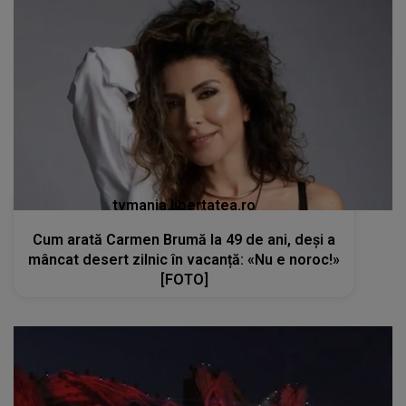
tvmania.libertatea.ro
Cum arată Carmen Brumă la 49 de ani, deși a
mâncat desert zilnic în vacanță: «Nu e noroc!»
[FOTO]