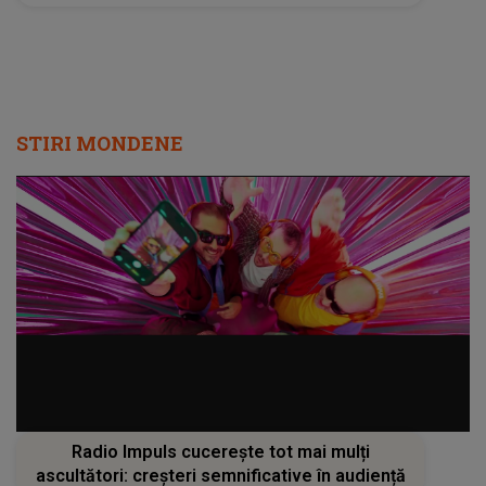
bine înconjurat de copii. Doamne ajută să
devii și tătic!”
STIRI MONDENE
Radio Impuls cucerește tot mai mulți
ascultători: creșteri semnificative în audiență