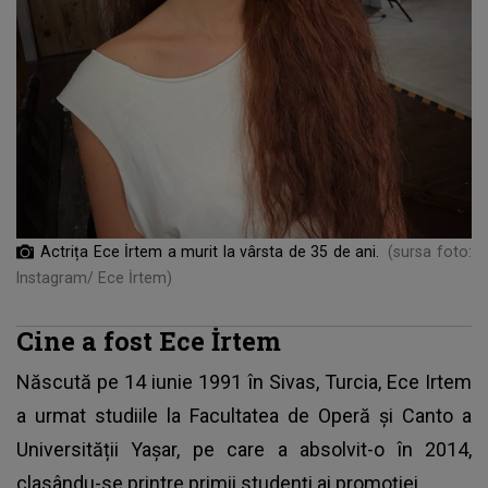
Actrița Ece İrtem a murit la vârsta de 35 de ani.
(sursa foto:
Instagram/ Ece İrtem)
Cine a fost Ece İrtem
Născută pe 14 iunie 1991 în Sivas, Turcia,
Ece Irtem
a urmat studiile la Facultatea de Operă și Canto a
Universității Yașar, pe care a absolvit-o în 2014,
clasându-se printre primii studenți ai promoției.