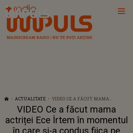
Radio Impuls
ACTUALITATE
VIDEO CE A FĂCUT MAMA
ACTRIȚEI ECE İRTEM ÎN
VIDEO Ce a făcut mama
MOMENTUL ÎN CARE ȘI-A CONDUS
FIICA PE ULTIMUL DRUM? CEI
actriței Ece İrtem în momentul
PREZENȚI LA ÎNMORMÂNTARE AU
în care și-a condus fiica pe
RĂMAS MARCAȚI PE VIAȚĂ DE