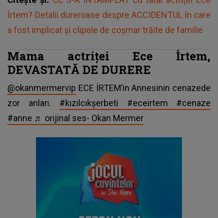
İrtem? Detalii dureroase despre ACCIDENTUL în care
a fost implicat și clipele de coșmar trăite de familie
Mama actriței Ece İrtem,
DEVASTATĂ DE DURERE
@okanmermervip
ECE İRTEM’in Annesinin cenazede
zor anları.
#kızılcıkşerbeti
#eceirtem
#cenaze
#anne
♬ orijinal ses- Okan Mermer