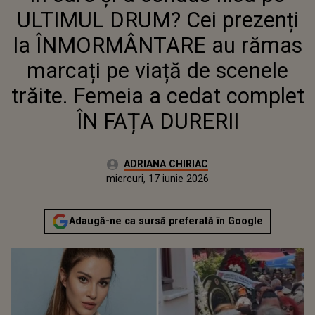
SCENELE TRĂITE. FEMEIA A CEDAT
ULTIMUL DRUM? Cei prezenți
COMPLET ÎN FAȚA DURERII
la ÎNMORMÂNTARE au rămas
marcați pe viață de scenele
trăite. Femeia a cedat complet
ÎN FAȚA DURERII
Autor:
ADRIANA CHIRIAC
Publicat:
miercuri, 17 iunie 2026
Actualizat:
miercuri, 17 iunie 2026
Adaugă-ne ca sursă preferată în Google