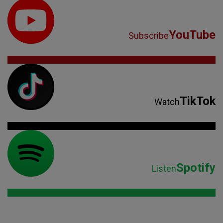
YouTube
Subscribe
TikTok
Watch
Spotify
Listen