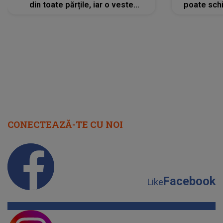
din toate părțile, iar o veste
poate schi
neașteptată îi dă planurile peste
la
cap
CONECTEAZĂ-TE CU NOI
Facebook
Like