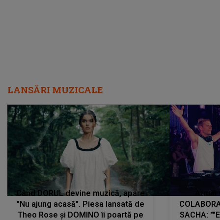
LANSĂRI MUZICALE
Când DORUL devine muzică, apare
Armin 
"Nu ajung acasă". Piesa lansată de
COLABORAR
Theo Rose și DOMINO îi poartă pe
SACHA: ""E