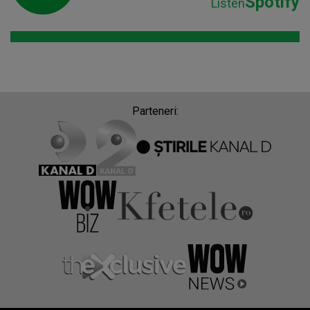
Spotify
Listen
Parteneri: