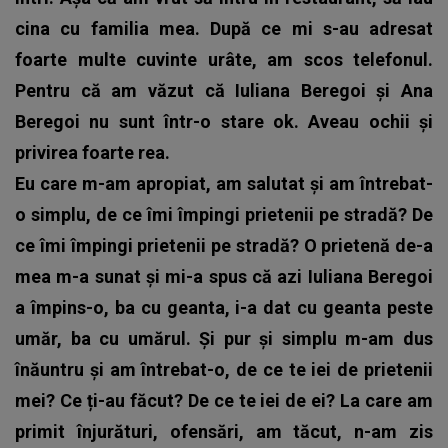
cina cu familia mea. După ce mi s-au adresat
foarte multe cuvinte urâte, am scos telefonul.
Pentru că am văzut că Iuliana Beregoi și Ana
Beregoi nu sunt într-o stare ok. Aveau ochii și
privirea foarte rea.
Eu care m-am apropiat, am salutat și am întrebat-
o simplu, de ce îmi împingi prietenii pe stradă? De
ce îmi împingi prietenii pe stradă? O prietenă de-a
mea m-a sunat și mi-a spus că azi Iuliana Beregoi
a împins-o, ba cu geanta, i-a dat cu geanta peste
umăr, ba cu umărul. Și pur și simplu m-am dus
înăuntru și am întrebat-o, de ce te iei de prietenii
mei? Ce ți-au făcut? De ce te iei de ei? La care am
primit înjurături, ofensări, am tăcut, n-am zis