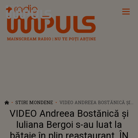
Radio Impuls
STIRI MONDENE
VIDEO ANDREEA BOSTĂNICĂ ȘI
IULIANA BERGOI S-AU LUAT LA
VIDEO Andreea Bostănică și
BĂTAIE ÎN PLIN REASTAURANT.
ÎN URMA ATACULUI VIOLENT,
Iuliana Bergoi s-au luat la
INFLUENCERIȚA A AJUNS LA
bătaie în plin reastaurant. ÎN
SPITAL: "STAU ÎN STARE DE ȘOC.