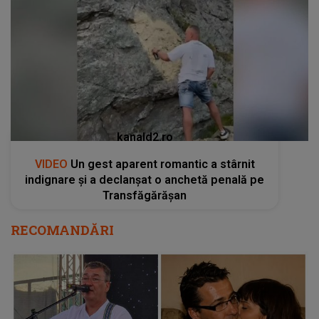
kanald2.ro
VIDEO
Un gest aparent romantic a stârnit
indignare și a declanșat o anchetă penală pe
Transfăgărășan
RECOMANDĂRI