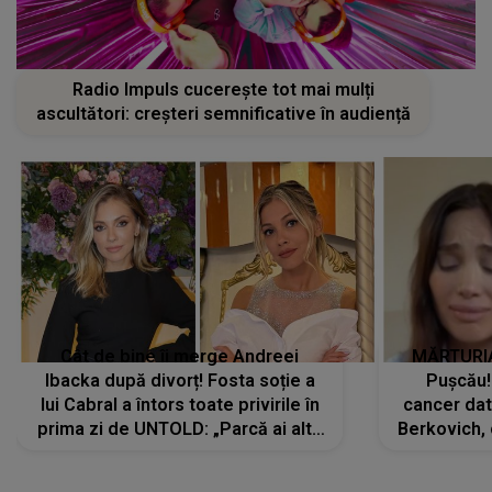
Radio Impuls cucerește tot mai mulți
ascultători: creșteri semnificative în audiență
Cât de bine îi merge Andreei
MĂRTURIA
Ibacka după divorț! Fosta soție a
Pușcău!
lui Cabral a întors toate privirile în
cancer dato
prima zi de UNTOLD: „Parcă ai altă
Berkovich, 
strălucire, emani putere,
accident ru
încredere, siguranță...”
Dacă nu 