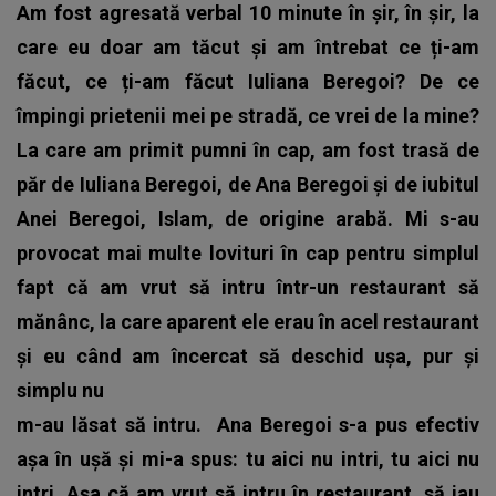
Am fost agresată verbal 10 minute în șir, în șir, la
care eu doar am tăcut și am întrebat ce ți-am
făcut, ce ți-am făcut Iuliana Beregoi? De ce
împingi prietenii mei pe stradă, ce vrei de la mine?
La care am primit pumni în cap, am fost trasă de
păr de Iuliana Beregoi, de Ana Beregoi și de iubitul
Anei Beregoi, Islam, de origine arabă. Mi s-au
provocat mai multe lovituri în cap pentru simplul
fapt că am vrut să intru într-un restaurant să
mănânc, la care aparent ele erau în acel restaurant
și eu când am încercat să deschid ușa, pur și
simplu nu
m-au lăsat să intru.
Ana Beregoi s-a pus efectiv
așa în ușă și mi-a spus: tu aici nu intri, tu aici nu
intri. Așa că am vrut să intru în restaurant, să iau