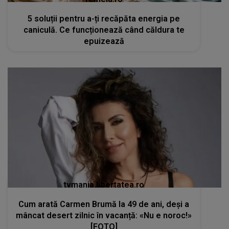
5 soluții pentru a-ți recăpăta energia pe
caniculă. Ce funcționează când căldura te
epuizează
tvmania.libertatea.ro
Cum arată Carmen Brumă la 49 de ani, deși a
mâncat desert zilnic în vacanță: «Nu e noroc!»
[FOTO]