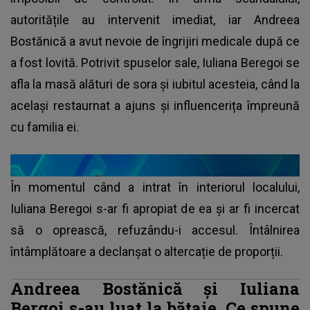
autoritățile au intervenit imediat, iar Andreea
Bostănică a avut nevoie de îngrijiri medicale după ce
a fost lovită. Potrivit spuselor sale, Iuliana Beregoi se
afla la masă alături de sora și iubitul acesteia, când la
același restaurnat a ajuns și influencerița împreună
cu familia ei.
În momentul când a intrat în interiorul localului,
Iuliana Beregoi s-ar fi apropiat de ea și ar fi incercat
să o oprească, refuzându-i accesul. Întâlnirea
întâmplătoare a declanșat o altercație de proporții.
Andreea Bostănică și Iuliana
Bergoi s-au luat la bătaie. Ce spune