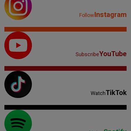
Instagram
Follow
YouTube
Subscribe
TikTok
Watch