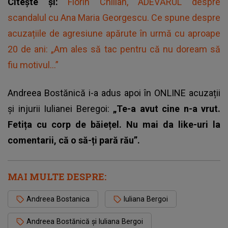
Citește și:
Florin Chilian, ADEVĂRUL despre
scandalul cu Ana Maria Georgescu. Ce spune despre
acuzațiile de agresiune apărute în urmă cu aproape
20 de ani: „Am ales să tac pentru că nu doream să
fiu motivul...”
Andreea Bostănică i-a adus apoi în ONLINE acuzații
și injurii Iulianei Beregoi:
„Te-a avut cine n-a vrut.
Fetița cu corp de băiețel. Nu mai da like-uri la
comentarii, că o să-ți pară rău”.
MAI MULTE DESPRE:
Andreea Bostanica
Iuliana Bergoi
Andreea Bostănică și Iuliana Bergoi