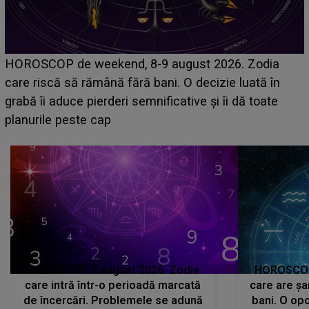
Emanuel a ținut ACEST DETALIU ASCUNS până
acum! În fața Alexandrei, concurentul din Casa Iubirii
face o MĂRTURISIRE NEAȘTEPTATĂ despre mama
sa: "I-am spus și ei în față, eu nu te iubesc pentru
că..."
HOROSCOP 7 august 2026. Zodia
HOROSCOP 
care intră într-o perioadă marcată
care are șa
de încercări. Problemele se adună
bani. O opo