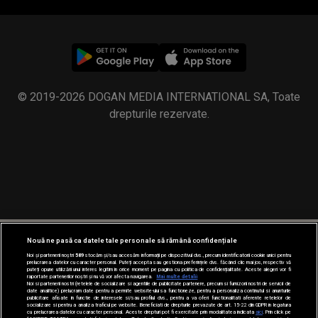
© 2019-2026 DOGAN MEDIA INTERNATIONAL SA, Toate
drepturile rezervate.
Nouă ne pasă ca datele tale personale să rămână confidențiale
Noi și partenerii noștri
589
stocăm și/sau accesăm informații pe dispozitivul dvs., precum identificatorii cookie unici pentru
prelucrarea datelor cu caracter personal. Puteți accepta sau gestiona preferințele dvs. făcând clic mai jos, respectiv vă
puteți opune utilizării unui interes legitim în orice moment pe pagina cu politica de confidențialitate. Aceste alegeri vor fi
raportate partenerilor noștri și nu vă vor afecta navigarea.
Mai multe detalii
Noi si partenerii nostri (retelele de socializare si agentiile de publicitate partenere, precum si furnizorii nostri de servicii de
date analitice) prelucram date pentru a permite website-ului sa functioneze, pentru a personaliza continutul si anunturile
publicitare afisate in functie de interesele si/sau profilul dvs., pentru a va oferi functionalitati aferente retelelor de
socializare si pentru a analiza traficul pe website. Beneficiati de drepturile prevazute de art. 15-22 din GDPR in legatura
cu prelucrarea datelor cu caracter personal. Aceste drepturi pot fi exercitate prin modalitatea indicata
aici
. Prin click pe