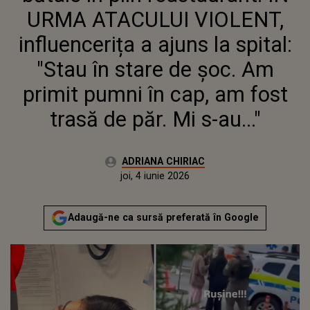
AM PRIMIT PUMNI ÎN CAP, AM
URMA ATACULUI VIOLENT,
FOST TRASĂ DE PĂR. MI S-AU..."
influencerița a ajuns la spital:
"Stau în stare de șoc. Am
primit pumni în cap, am fost
trasă de păr. Mi s-au..."
Autor:
ADRIANA CHIRIAC
Publicat:
joi, 4 iunie 2026
Actualizat:
joi, 4 iunie 2026
Adaugă-ne ca sursă preferată în Google