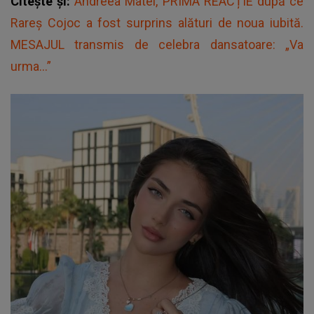
Citește și:
Andreea Matei, PRIMA REACȚIE după ce
Rareș Cojoc a fost surprins alături de noua iubită.
MESAJUL transmis de celebra dansatoare: „Va
urma...”