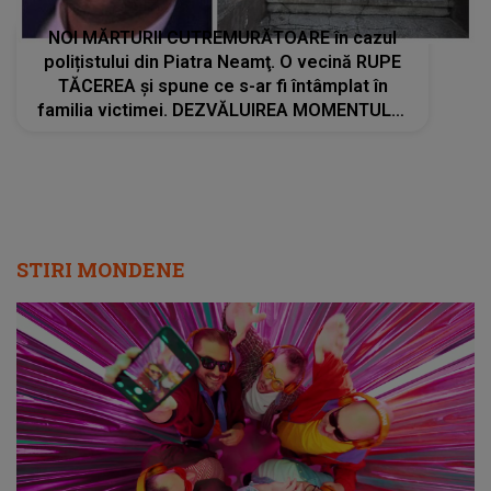
NOI MĂRTURII CUTREMURĂTOARE în cazul
polițistului din Piatra Neamţ. O vecină RUPE
TĂCEREA şi spune ce s-ar fi întâmplat în
familia victimei. DEZVĂLUIREA MOMENTULUI
despre tânărul de 22 de ani: "Când a plecat la
facultate a luat-o pe..."
STIRI MONDENE