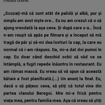
mediul online.
„Scuzați-mă că sunt atât de palidă și albă, pur și
simplu am avut niște ore… Eu nu am crezut că o să
ajung vreodată la așa ceva. Și după care s-a… Încă
n-am reușit să apăs pe filmare și a început să mă
tragă de păr și să-mi dea lovituri la cap, la care eu
normal că i-am răspuns. Da, mi-a dat doi pumni în
cap. Eu doar când deschid ochii să văd ce se
întâmplă, a fugit repede înăuntru în restaurant. Eu
am rămas mască. Eu vreau să vă spun că această
bătaie a fost planificată.(...) Un anunț la final. Eu,
dacă o să pățesc ceva, să știți că totul vine din
partea clanului Beregoi. Mie mi-e frică pentru
viața mea, pentru familia mea. Așa că vreau să știți