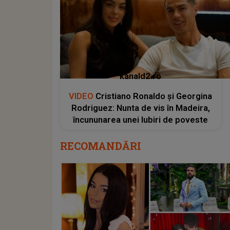
kanald2.ro
VIDEO
Cristiano Ronaldo și Georgina
Rodriguez: Nunta de vis în Madeira,
încununarea unei Iubiri de poveste
RECOMANDĂRI