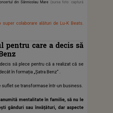
 concertul din Sânnicolau Mare
(sursa foto: captură
 o super colaborare alături de Lu-K Beats.
l pentru care a decis să
 Benz
 decis să plece pentru că a realizat că se
decât în
formația „Șatra Benz”
.
de suflet se transformase într-un business.
anumită mentalitate în familie, să nu le
ști gânduri sau învățături, dar aspecte