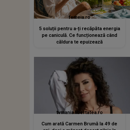
femeia.ro
5 soluții pentru a-ți recăpăta energia
pe caniculă. Ce funcționează când
căldura te epuizează
tvmania.libertatea.ro
Cum arată Carmen Brumă la 49 de