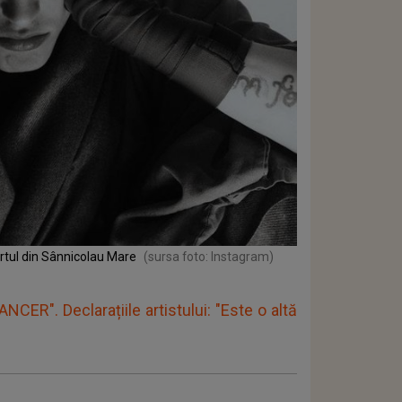
ertul din Sânnicolau Mare
(sursa foto: Instagram)
CER". Declarațiile artistului: "Este o altă