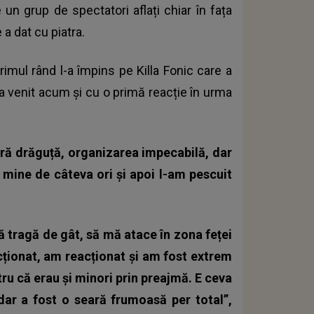
un grup de spectatori aflați chiar în fața
 a dat cu piatra.
 primul rând l-a împins pe Killa Fonic care a
 a venit acum și cu o primă reacție în urma
ară drăguță, organizarea impecabilă, dar
n mine de câteva ori și apoi l-am pescuit
mă tragă de gât, să mă atace în zona feței
ționat, am reacționat și am fost extrem
tru că erau și minori prin preajmă. E ceva
 dar a fost o seară frumoasă per total”,