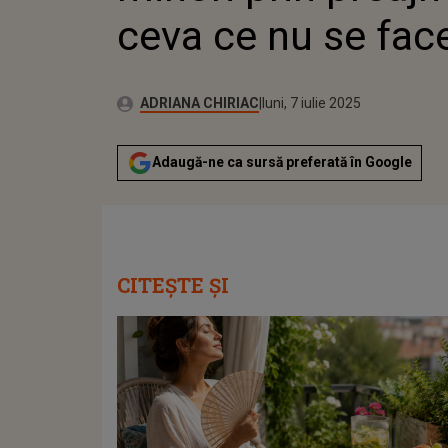
ceva ce nu se fac
Publicat:
Autor:
luni, 7 iulie 2025
Actualizat:
ADRIANA CHIRIAC
luni, 7 iulie 2025
Adaugă-ne ca sursă preferată în Google
CITEȘTE ȘI