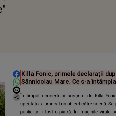
e"
DISTRIBUIE ARTICOLUL
Killa Fonic, primele declarații du
Sânnicolau Mare. Ce s-a întâmplat
În timpul concertului susținut de Killa Foni
spectator a aruncat un obiect către scenă. Se pa
public ar fi fost o piatră. În imaginile viral