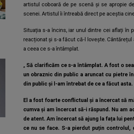
artistul coboară de pe scenă și se apropie de 
scenei. Artistul îi întreabă direct pe aceștia cine
Situația s-a încins, iar unul dintre cei aflați în
reacționat și s-a făcut că-l lovește. Cântărețul
a ceea ce s-a întâmplat.
„
Să clarificăm ce s-a întâmplat. A fost o se
un obraznic din public a aruncat cu pietre î
din public și l-am întrebat de ce a făcut asta.
El a fost foarte conflictual și a încercat să 
cumva și am încercat să-i răspund. Nu am ac
de atent. Am încercat să ajung la fața lui pen
ce nu se face. S-a pierdut puțin controlul,