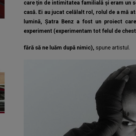
care țin de intimitatea familială și eram un s
casă. Ei au jucat celălalt rol, rolul de a mă at
lumină, Șatra Benz a fost un proiect care
experiment (experimentam tot felul de chest
fără să ne luăm după nimic),
spune artistul.