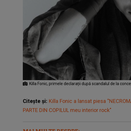
Killa Fonic, primele declarații după scandalul de la conc
Citește și:
Killa Fonic a lansat piesa "NECROMAN
PARTE DIN COPILUL meu interior rock"