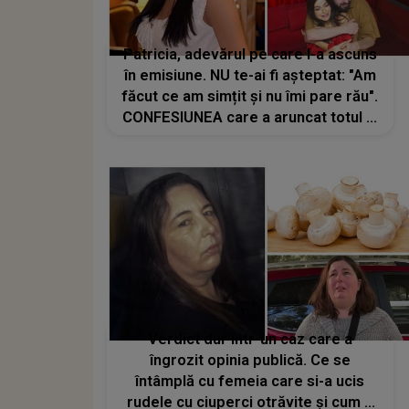
Patricia, adevărul pe care l-a ascuns
în emisiune. NU te-ai fi așteptat: "Am
făcut ce am simțit și nu îmi pare rău".
CONFESIUNEA care a aruncat totul în
aer. Ce a spus fosta concurentă din
Casa Iubirii despre Moldo
Verdict dur într-un caz care a
îngrozit opinia publică. Ce se
întâmplă cu femeia care si-a ucis
rudele cu ciuperci otrăvite și cum a