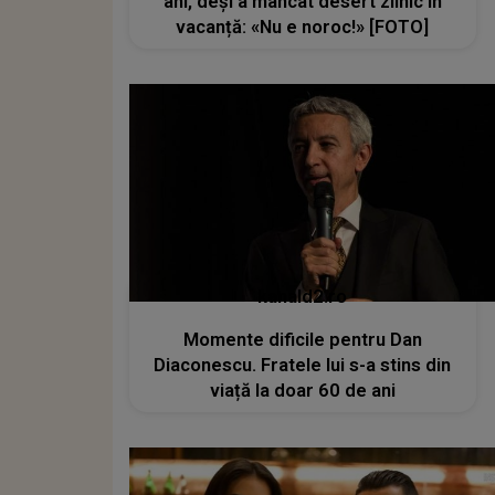
ani, deși a mâncat desert zilnic în
vacanță: «Nu e noroc!» [FOTO]
kanald2.ro
Momente dificile pentru Dan
Diaconescu. Fratele lui s-a stins din
viață la doar 60 de ani