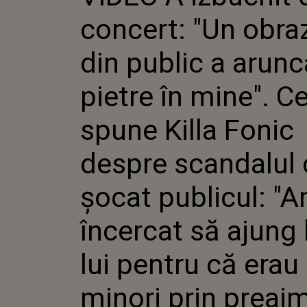
A ARUNC
concert: "Un obra
ÎN MINE
KILLA F
SCANDA
din public a arunc
ȘOCAT P
ÎNCERCA
pietre în mine". C
FAȚA LU
ERAU ȘI
PREAJMĂ
spune Killa Fonic
NU SE F
despre scandalul 
șocat publicul: "
încercat să ajung 
lui pentru că erau 
minori prin preaj