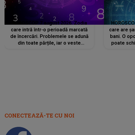
HOROSCOP 7 august 2026. Zodia
HOROSCOP 
care intră într-o perioadă marcată
care are șa
de încercări. Problemele se adună
bani. O opo
din toate părțile, iar o veste
poate schi
neașteptată îi dă planurile peste
la
cap
CONECTEAZĂ-TE CU NOI