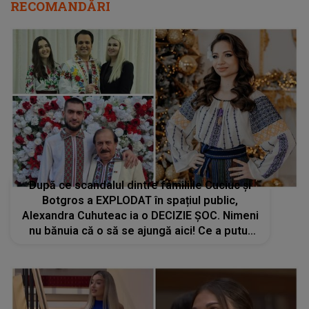
RECOMANDĂRI
După ce scandalul dintre familiile Cuciuc și
Botgros a EXPLODAT în spațiul public,
Alexandra Cuhuteac ia o DECIZIE ȘOC. Nimeni
nu bănuia că o să se ajungă aici! Ce a putut
să facă fosta iubită a lui Cristi Botgros