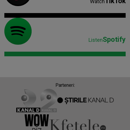
TikTok
Watch
Spotify
Listen
Parteneri: