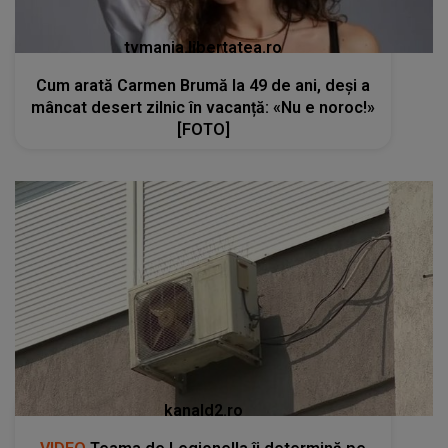
tvmania.libertatea.ro
Cum arată Carmen Brumă la 49 de ani, deși a
mâncat desert zilnic în vacanță: «Nu e noroc!»
[FOTO]
kanald2.ro