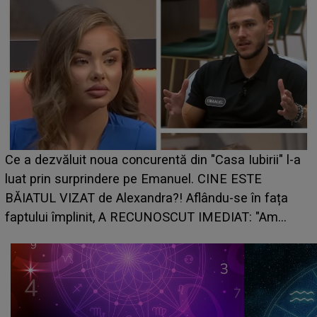
Ce a dezvăluit noua concurentă din "Casa Iubirii" l-a
luat prin surprindere pe Emanuel. CINE ESTE
BĂIATUL VIZAT de Alexandra?! Aflându-se în fața
faptului împlinit, A RECUNOSCUT IMEDIAT: "Am
avut..."