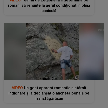
VIDEO
Teama de Legionella îi determină pe
români să renunțe la aerul condiționat în plină
caniculă
kanald2.ro
VIDEO
Un gest aparent romantic a stârnit
indignare și a declanșat o anchetă penală pe
Transfăgărășan