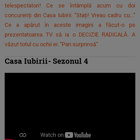
telespectatori! Ce se întâmplă acum cu doi
concurenți din Casa Iubirii: "Stați! Vreau cadru cu..."
Ce a apărut în aceste imagini a făcut-o pe
prezentatoarea TV să ia o DECIZIE RADICALĂ. A
văzut totul cu ochii ei: "Pari surprinsă"
Casa Iubirii- Sezonul 4