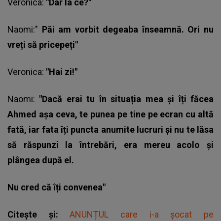
Veronica
:
"Dar la ce?"
Naomi:"
Păi am vorbit degeaba înseamnă. Ori nu
vreți să pricepeți"
Veronica:
"Hai zi!"
Naomi:
"Dacă erai tu în situația mea și îți făcea
Ahmed așa ceva, te punea pe tine pe ecran cu altă
fată, iar fata îți puncta anumite lucruri și nu te lăsa
să răspunzi la întrebări, era mereu acolo și
plângea după el.
Nu cred că îți convenea"
Citește și:
ANUNȚUL care i-a șocat pe