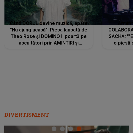
Când DORUL devine muzică, apare
Armin 
"Nu ajung acasă". Piesa lansată de
COLABORAR
Theo Rose și DOMINO îi poartă pe
SACHA: ""E
ascultători prin AMINTIRI și
o piesă 
REGĂSIRI, iar drumul emoțiilor
imediat pre
trece prin sufletul publicului:
cu mine șt
"Pentru toți cei care au plecat
păstrăm do
departe ca să le fie mai bine"
DIVERTISMENT