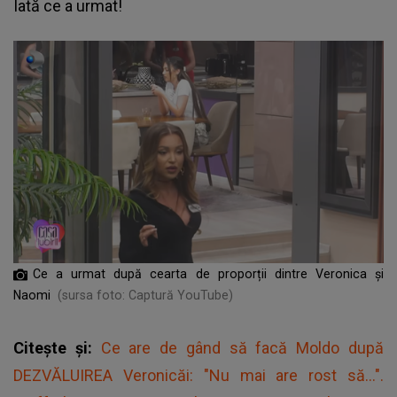
Iată ce a urmat!
Ce a urmat după cearta de proporții dintre Veronica și
Naomi
(sursa foto: Captură YouTube)
Citește și:
Ce are de gând să facă Moldo după
DEZVĂLUIREA Veronicăi: "Nu mai are rost să...".