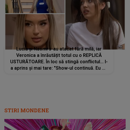
Lucia și Naomi s-au atacat fără milă, iar
Veronica a înrăutățit totul cu o REPLICĂ
USTURĂTOARE. În loc să stingă conflictul... l-
a aprins și mai tare: "Show-ul continuă. Eu m-
aș certa dacă...". Ce s-a întâmplat după a fost
peste orice așteptare
STIRI MONDENE