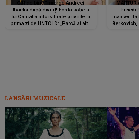
Cât de bine îi merge Andreei
MĂRTURIA
Ibacka după divorț! Fosta soție a
Pușcău!
lui Cabral a întors toate privirile în
cancer dato
prima zi de UNTOLD: „Parcă ai altă
Berkovich, 
strălucire, emani putere,
accident ru
încredere, siguranță...”
Dacă nu 
LANSĂRI MUZICALE