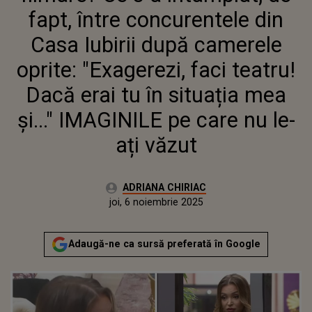
TEATRU! DACĂ ERAI TU ÎN
fapt, între concurentele din
SITUAȚIA MEA ȘI..." IMAGINILE
PE CARE NU LE-AȚI VĂZUT
Casa Iubirii după camerele
oprite: "Exagerezi, faci teatru!
Dacă erai tu în situația mea
și..." IMAGINILE pe care nu le-
ați văzut
Autor:
ADRIANA CHIRIAC
Publicat:
joi, 6 noiembrie 2025
Actualizat:
joi, 6 noiembrie 2025
Adaugă-ne ca sursă preferată în Google