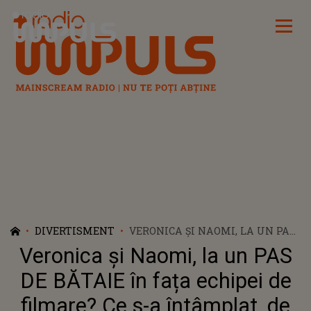
Radio Impuls
DIVERTISMENT
VERONICA ȘI NAOMI, LA UN PAS
DE BĂTAIE ÎN FAȚA ECHIPEI DE
Veronica și Naomi, la un PAS
FILMARE? CE S-A ÎNTÂMPLAT, DE
FAPT, ÎNTRE CONCURENTELE DIN
DE BĂTAIE în fața echipei de
CASA IUBIRII DUPĂ CAMERELE
filmare? Ce s-a întâmplat, de
OPRITE: "EXAGEREZI, FACI