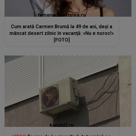
tvmania.libertatea.ro
Cum arată Carmen Brumă la 49 de ani, deși a
mâncat desert zilnic în vacanță: «Nu e noroc!»
[FOTO]
kanald2.ro