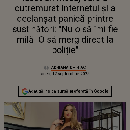
MILĂ! O SĂ MERG DIRECT LA
cutremurat internetul și a
POLIȚIE"
declanșat panică printre
susținători: "Nu o să îmi fie
milă! O să merg direct la
poliție"
Autor:
ADRIANA CHIRIAC
Publicat:
vineri, 12 septembrie 2025
Actualizat:
vineri, 12 septembrie 2025
Adaugă-ne ca sursă preferată în Google