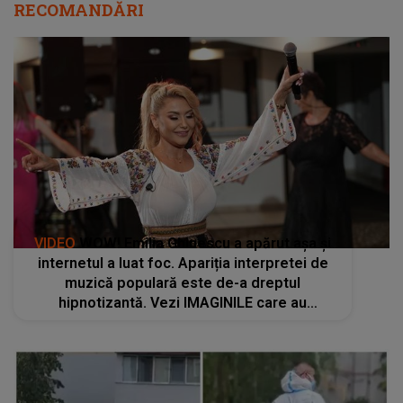
RECOMANDĂRI
VIDEO
WOW! Emilia Ghinescu a apărut așa și
internetul a luat foc. Apariția interpretei de
muzică populară este de-a dreptul
hipnotizantă. Vezi IMAGINILE care au
înnebunit fanii