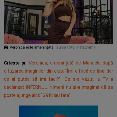
Veronica este amenințată
(sursa foto: Instagram)
Citește și:
Veronica, amenințată de Manuela după
difuzarea imaginilor din club: "Îmi e frică de tine, dar
ce ai putea să îmi faci?". Ce s-a văzut la TV a
declanșat INFERNUL. Nimeni nu și-a imaginat că se
poate ajunge aici: "Să îți iau fața"