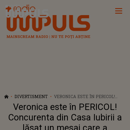
Radio Impuls
DIVERTISMENT
VERONICA ESTE ÎN PERICOL!
CONCURENTA DIN CASA IUBIRII
Veronica este în PERICOL!
A LĂSAT UN MESAJ CARE A
CUTREMURAT INTERNETUL ȘI A
Concurenta din Casa Iubirii a
DECLANȘAT PANICĂ PRINTRE
lăsat un mesaj care a
SUSȚINĂTORI: "NU O SĂ ÎMI FIE