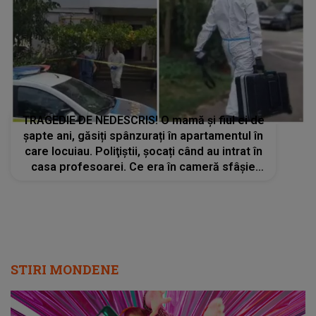
TRAGEDIE DE NEDESCRIS! O mamă și fiul ei de
șapte ani, găsiți spânzurați în apartamentul în
care locuiau. Poliţiştii, șocați când au intrat în
casa profesoarei. Ce era în cameră sfâșie
sufletul
STIRI MONDENE