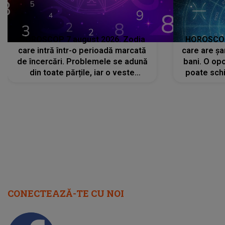
HOROSCOP 7 august 2026. Zodia
HOROSCOP 
care intră într-o perioadă marcată
care are șa
de încercări. Problemele se adună
bani. O opo
din toate părțile, iar o veste
poate schi
neașteptată îi dă planurile peste
la
cap
CONECTEAZĂ-TE CU NOI