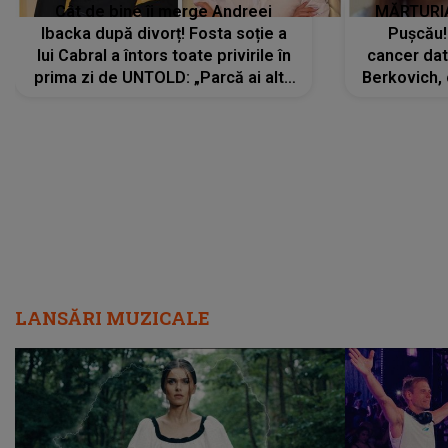
Cât de bine îi merge Andreei
MĂRTURIA
Ibacka după divorț! Fosta soție a
Pușcău!
lui Cabral a întors toate privirile în
cancer dato
prima zi de UNTOLD: „Parcă ai altă
Berkovich, 
strălucire, emani putere,
accident ru
încredere, siguranță...”
Dacă nu 
LANSĂRI MUZICALE