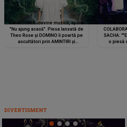
Când DORUL devine muzică, apare
Armin 
"Nu ajung acasă". Piesa lansată de
COLABORAR
Theo Rose și DOMINO îi poartă pe
SACHA: ""E
ascultători prin AMINTIRI și
o piesă 
REGĂSIRI, iar drumul emoțiilor
imediat pre
trece prin sufletul publicului:
cu mine șt
"Pentru toți cei care au plecat
păstrăm do
departe ca să le fie mai bine"
DIVERTISMENT