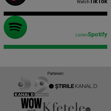
TikTok
Watch
Spotify
Listen
Parteneri: