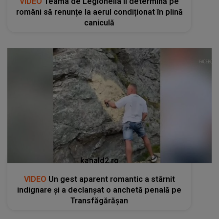
VIDEO
Teama de Legionella îi determină pe
români să renunțe la aerul condiționat în plină
caniculă
kanald2.ro
VIDEO
Un gest aparent romantic a stârnit
indignare și a declanșat o anchetă penală pe
Transfăgărășan