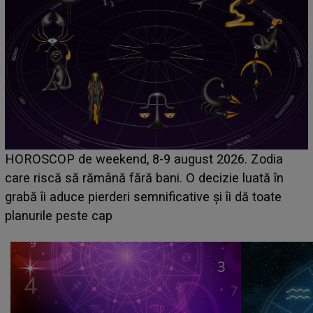
Emanuel a ținut ACEST DETALIU ASCUNS până
acum! În fața Alexandrei, concurentul din Casa Iubirii
face o MĂRTURISIRE NEAȘTEPTATĂ despre mama
sa: "I-am spus și ei în față, eu nu te iubesc pentru
că..."