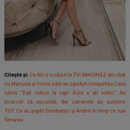
Citește și:
Ce NU s-a văzut la TV! IMAGINILE din club
cu Manuela și fostul iubit au zguduit competiția Casa
Iubirii: "Ești nebun la cap! Ăsta e alt video". Au
încercat să ascundă, dar camerele au surprins
TOT. Ce au șoptit Dorobanțu și Andrei în timp ce rula
filmarea