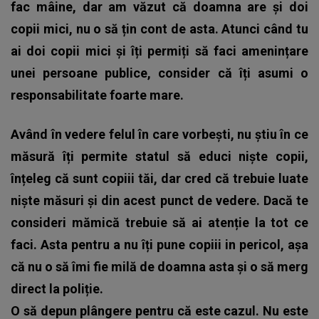
fac mâine, dar am văzut că doamna are și doi
copii mici, nu o să țin cont de asta. Atunci când tu
ai doi copii mici și îți permiți să faci amenințare
unei persoane publice, consider că îți asumi o
responsabilitate foarte mare.
Având în vedere felul în care vorbești, nu știu în ce
măsură îți permite statul să educi niște copii,
înțeleg că sunt copiii tăi, dar cred că trebuie luate
niște măsuri și din acest punct de vedere. Dacă te
consideri mămică trebuie să ai atenție la tot ce
faci. Asta pentru a nu îți pune copiii in pericol, așa
că nu o să îmi fie milă de doamna asta și o să merg
direct la poliție.
O să depun plângere pentru că este cazul. Nu este