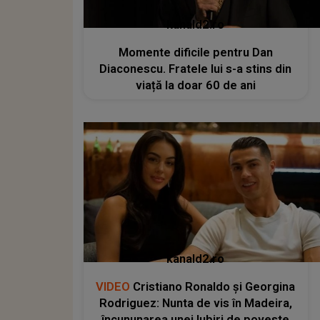
kanald2.ro
Momente dificile pentru Dan
Diaconescu. Fratele lui s-a stins din
viață la doar 60 de ani
kanald2.ro
VIDEO
Cristiano Ronaldo și Georgina
Rodriguez: Nunta de vis în Madeira,
încununarea unei Iubiri de poveste