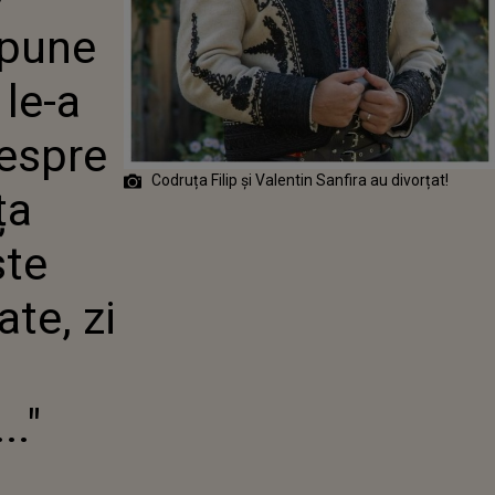
I SPUS PUBLIC
pune
 MARIAJUL CU
 FILIP: "AM
ESTE ȘAPTE
 le-a
JUMĂTATE, ZI DE
ĂRȚIND
espre
 CARE AU..."
Codruța Filip și Valentin Sanfira au divorțat!
ța
ste
ate, zi
."