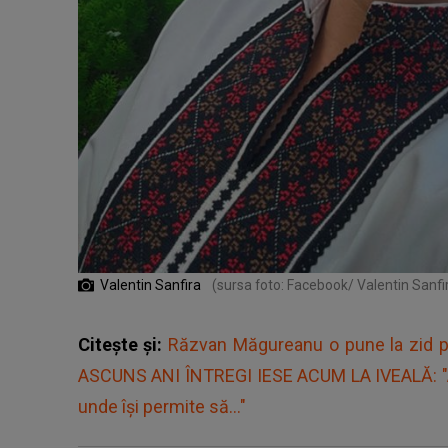
Valentin Sanfira
(sursa foto: Facebook/ Valentin Sanfi
Citește și:
Răzvan Măgureanu o pune la zid pe
ASCUNS ANI ÎNTREGI IESE ACUM LA IVEALĂ: "Ar
unde își permite să..."