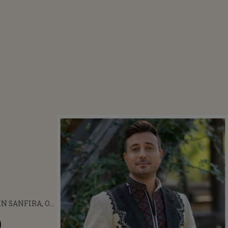
N SANFIRA, O
ACȚIE! SPUNE
O
 PE CARE NU