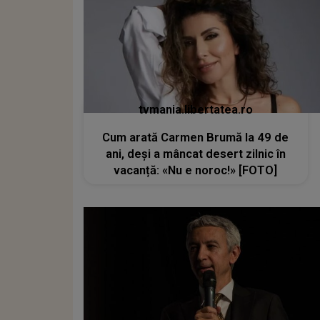
tvmania.libertatea.ro
Cum arată Carmen Brumă la 49 de
ani, deși a mâncat desert zilnic în
vacanță: «Nu e noroc!» [FOTO]