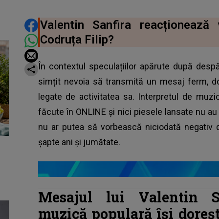
DISTRIBUIE ARTICOLUL
Valentin Sanfira reacționeaz
Codruța Filip?
În contextul speculațiilor apărute după despăr
simțit nevoia să transmită un mesaj ferm, d
legate de activitatea sa. Interpretul de muzi
făcute în ONLINE și nici piesele lansate nu au 
nu ar putea să vorbească niciodată negativ d
șapte ani și jumătate.
Mesajul lui Valentin Sa
muzică populară își doreș