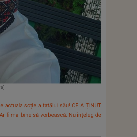
ra)
 actuala soție a tatălui său! CE A ȚINUT
 fi mai bine să vorbească. Nu înțeleg de