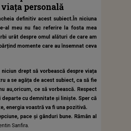
 viața personală
cheia definitiv acest subiect.În niciuna
de-al meu nu fac referire la fosta mea
orbi urât despre omul alături de care am
 împărțind momente care au însemnat ceva
u niciun drept să vorbească despre viața
ru a se agăța de acest subiect, ca să fie
nu au,oricum, ce să vorbească. Respect
 departe cu demnitate și liniște. Sper că
e, energia voastră va fi una pozitivă.
epciune, pace și gânduri bune. Rămân al
entin Sanfira.