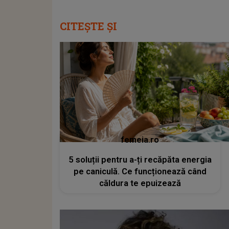
CITEȘTE ȘI
femeia.ro
5 soluții pentru a-ți recăpăta energia
pe caniculă. Ce funcționează când
căldura te epuizează