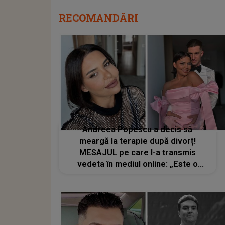
RECOMANDĂRI
Andreea Popescu a decis să
meargă la terapie după divorț!
MESAJUL pe care l-a transmis
vedeta în mediul online: „Este o
durere. Sunt foarte mulți ani la
mijloc, sunt copii...”