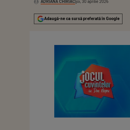
Publicat:
Autor:
joi, 30 aprilie 2026
Actualizat:
ADRIANA CHIRIAC
joi, 30 aprilie 2026
Adaugă-ne ca sursă preferată în Google