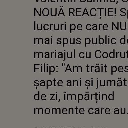
LE-A MA
NOUĂ REACȚIE! S
DESPRE
CODRUȚA
TRĂIT P
lucruri pe care NU
ANI ȘI 
ZI, ÎMP
mai spus public d
MOMENTE
mariajul cu Codru
Filip: "Am trăit pe
șapte ani și jumăt
de zi, împărțind
momente care au..