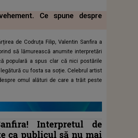
ă vehement. Ce spune despre
țirea de Codruța Filip, Valentin Sanfira a
orind să lămurească anumite interpretări
că populară a spus clar că nici postările
legătură cu fosta sa soție. Celebrul artist
espre omul alături de care a trăit peste
nfira! Interpretul de
te ca publicul să nu mai