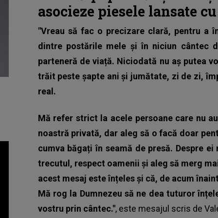
asocieze piesele lansate cu
"Vreau să fac o precizare clară, pentru a în
dintre postările mele și în niciun cântec 
parteneră de viață. Niciodată nu aș putea v
trăit peste șapte ani și jumătate, zi de zi,
real.
Mă refer strict la acele persoane care nu a
noastră privată, dar aleg să o facă doar pent
cumva băgați în seamă de presă. Despre ei 
trecutul, respect oamenii și aleg să merg mai
acest mesaj este înțeles și că, de acum înaint
Mă rog la Dumnezeu să ne dea tuturor înțel
vostru prin cântec."
, este mesajul scris de
Val