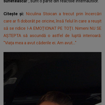
sufletească!"
, sunt o parte din reactiile internautilor.
Citește și:
Niculina Stoican a trecut prin încercări
care ar fi doborât pe oricine, însă felul în care a reușit
să se ridice I-A EMOȚIONAT PE TOȚI. Nimeni NU SE
AȘTEPTA să ascundă o astfel de luptă interioară:
"Viața mea a avut căderile ei. Am avut..."