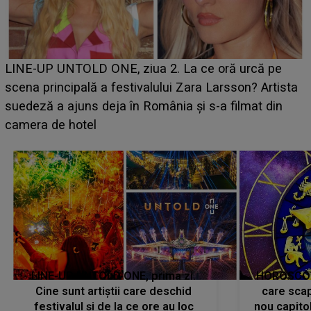
Ce a dezvăluit noua concurentă din "Casa Iubirii" l-a
luat prin surprindere pe Emanuel. CINE ESTE
BĂIATUL VIZAT de Alexandra?! Aflându-se în fața
faptului împlinit, A RECUNOSCUT IMEDIAT: "Am
avut..."
LINE-UP UNTOLD ONE, prima zi.
HOROSCOP 
Cine sunt artiștii care deschid
care scap
festivalul și de la ce ore au loc
nou capitol