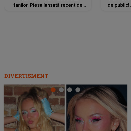
fanilor. Piesa lansată recent de
de public!
Ariana Grande îi face pe
a lansat V
ascultători SĂ O ASCULTE PE
REPEAT
DIVERTISMENT