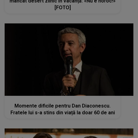
mâncat desert zilnic în vacanță: «Nu e noroc!»
[FOTO]
kanald2.ro
Momente dificile pentru Dan Diaconescu.
Fratele lui s-a stins din viață la doar 60 de ani