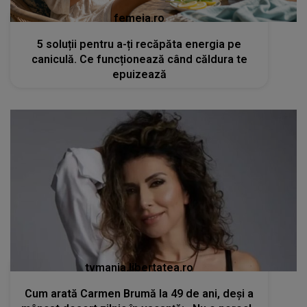
femeia.ro
5 soluții pentru a-ți recăpăta energia pe
caniculă. Ce funcționează când căldura te
epuizează
tvmania.libertatea.ro
Cum arată Carmen Brumă la 49 de ani, deși a