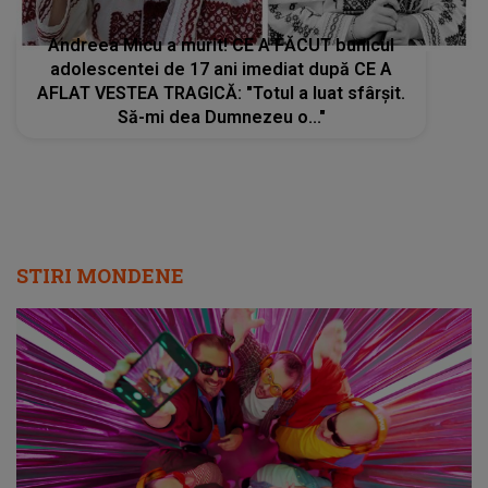
Andreea Micu a murit! CE A FĂCUT bunicul
adolescentei de 17 ani imediat după CE A
AFLAT VESTEA TRAGICĂ: "Totul a luat sfârșit.
Să-mi dea Dumnezeu o..."
STIRI MONDENE