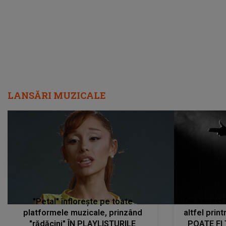
LANSĂRI MUZICALE
"Petal" înflorește pe toate
De această 
platformele muzicale, prinzând
altfel prin
"rădăcini" ÎN PLAYLISTURILE
POATE FI