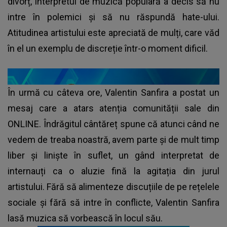
divorț, interpretul de muzică populară a decis să nu
intre în polemici și să nu răspundă hate-ului.
Atitudinea artistului este apreciată de mulți, care văd
în el un exemplu de discreție într-o moment dificil.
În urmă cu câteva ore, Valentin Sanfira a postat un
mesaj care a atars atenția comunității sale din
ONLINE. Îndrăgitul cântăreț spune că atunci când ne
vedem de treaba noastră, avem parte și de mult timp
liber și liniște în suflet, un gând interpretat de
internauți ca o aluzie fină la agitația din jurul
artistului. Fără să alimenteze discuțiile de pe rețelele
sociale și fără să intre în conflicte, Valentin Sanfira
lasă muzica să vorbească în locul său.