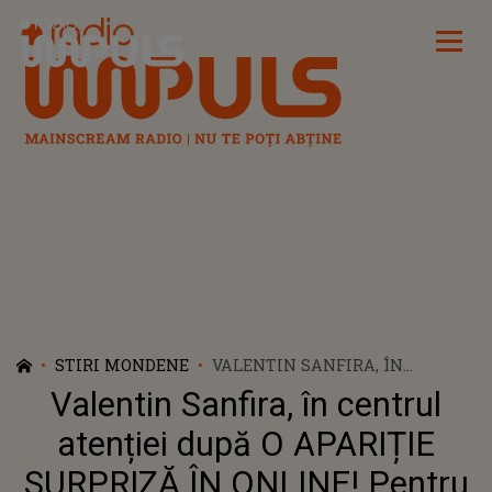
Radio Impuls
STIRI MONDENE
VALENTIN SANFIRA, ÎN
CENTRUL ATENȚIEI DUPĂ O
Valentin Sanfira, în centrul
APARIȚIE SURPRIZĂ ÎN ONLINE!
PENTRU A ÎNCHIDE GURA
atenției după O APARIȚIE
ZVONURILOR, ARTISTUL A
SURPRIZĂ ÎN ONLINE! Pentru
FĂCUT ANUNȚUL PUBLIC: