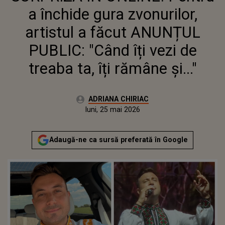
"CÂND ÎȚI VEZI DE TREABA TA,
a închide gura zvonurilor,
ÎȚI RĂMÂNE ȘI..."
artistul a făcut ANUNȚUL
PUBLIC: "Când îți vezi de
treaba ta, îți rămâne și..."
Autor:
ADRIANA CHIRIAC
Publicat:
luni, 25 mai 2026
Actualizat:
luni, 25 mai 2026
Adaugă-ne ca sursă preferată în Google