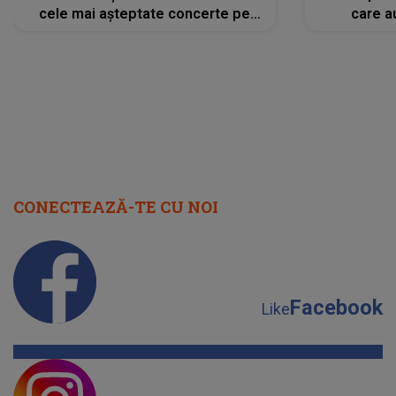
cele mai așteptate concerte pe
care a
scena principală?
perioadă 
CONECTEAZĂ-TE CU NOI
Facebook
Like