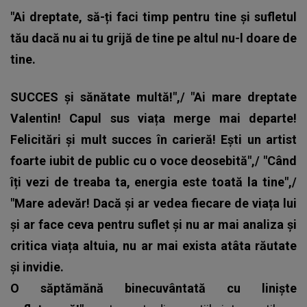
"Ai dreptate, să-ți faci timp pentru tine și sufletul
tău dacă nu ai tu grijă de tine pe altul nu-l doare de
tine.
SUCCES și sănătate multă!",/ "Ai mare dreptate
Valentin! Capul sus viața merge mai departe!
Felicitări și mult succes în carieră! Ești un artist
foarte iubit de public cu o voce deosebită",/ "Când
îți vezi de treaba ta, energia este toată la tine",/
"Mare adevăr! Dacă și ar vedea fiecare de viața lui
și ar face ceva pentru suflet și nu ar mai analiza și
critica viața altuia, nu ar mai exista atâta răutate
și invidie.
O săptămănă binecuvântată cu liniște