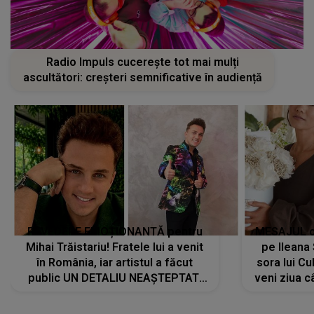
Radio Impuls cucerește tot mai mulți
ascultători: creșteri semnificative în audiență
REVEDERE EMOȚIONANTĂ pentru
MESAJUL ca
Mihai Trăistariu! Fratele lui a venit
pe Ilean
în România, iar artistul a făcut
sora lui Cu
public UN DETALIU NEAȘTEPTAT:
veni ziua c
"Nu știu ce să-i zic. Voi ce spuneți
? Să se..."