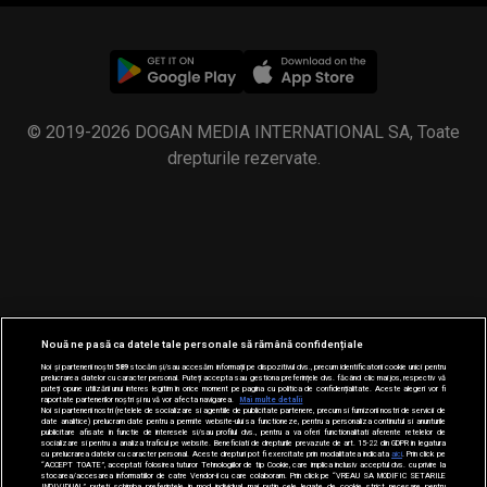
© 2019-2026 DOGAN MEDIA INTERNATIONAL SA, Toate
drepturile rezervate.
Nouă ne pasă ca datele tale personale să rămână confidențiale
Noi și partenerii noștri
589
stocăm și/sau accesăm informații pe dispozitivul dvs., precum identificatorii cookie unici pentru
prelucrarea datelor cu caracter personal. Puteți accepta sau gestiona preferințele dvs. făcând clic mai jos, respectiv vă
puteți opune utilizării unui interes legitim în orice moment pe pagina cu politica de confidențialitate. Aceste alegeri vor fi
raportate partenerilor noștri și nu vă vor afecta navigarea.
Mai multe detalii
Noi si partenerii nostri (retelele de socializare si agentiile de publicitate partenere, precum si furnizorii nostri de servicii de
date analitice) prelucram date pentru a permite website-ului sa functioneze, pentru a personaliza continutul si anunturile
publicitare afisate in functie de interesele si/sau profilul dvs., pentru a va oferi functionalitati aferente retelelor de
socializare si pentru a analiza traficul pe website. Beneficiati de drepturile prevazute de art. 15-22 din GDPR in legatura
cu prelucrarea datelor cu caracter personal. Aceste drepturi pot fi exercitate prin modalitatea indicata
aici
. Prin click pe
“ACCEPT TOATE”, acceptati folosirea tuturor Tehnologiilor de tip Cookie, care implica inclusiv acceptul dvs. cu privire la
stocarea/accesarea informatiilor de catre Vendor-ii cu care colaboram. Prin click pe “VREAU SA MODIFIC SETARILE
INDIVIDUAL” puteti schimba preferintele in mod individual, mai putin cele legate de cookie strict necesare pentru