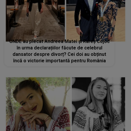
UNDE au plecat Andreea Matei și Rareș Cojoc
în urma declarațiilor făcute de celebrul
dansator despre divorț? Cei doi au obținut
încă o victorie importantă pentru România