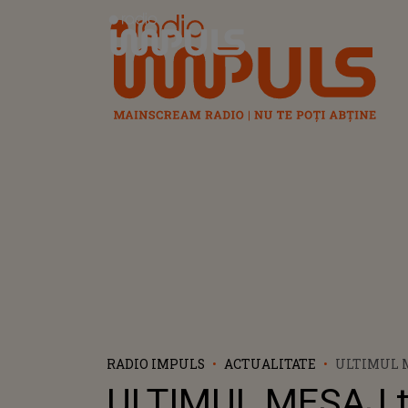
Radio Impuls
RADIO IMPULS
ACTUALITATE
ULTIMUL M
TÂNĂRA DE
ULTIMUL MESAJ t
INSTRUCT