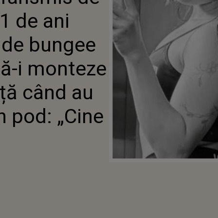
I MONTEZE COARDA DE
1 de ani
 CÂND AU ARUNCAT-O DE PE
NE M-A LĂSAT SĂ...”
i de bungee
să-i monteze
ță când au
n pod: „Cine