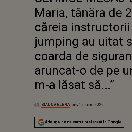
UITAT SĂ-
Maria, tânăra de 2
SIGURANȚĂ
UN POD: „CI
căreia instructori
jumping au uitat 
coarda de siguran
aruncat-o de pe u
m-a lăsat să...”
Publicat:
Autor:
luni, 15 iunie 2026
Actualizat:
BIANCA ELENA
luni, 15 iunie 2026
Adaugă-ne ca sursă preferată în Google