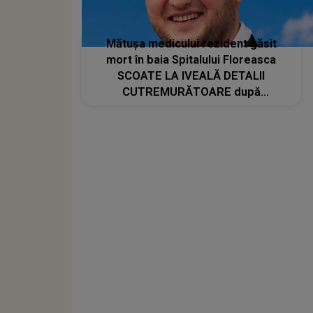
Mătușa medicului rezident găsit
mort în baia Spitalului Floreasca
SCOATE LA IVEALĂ DETALII
CUTREMURĂTOARE după
înmormântare. Ajuns la capătul
puterilor, bărbatul I S-A CONFESAT.
Ce îl apăsa pe suflet: "Nu mai pot,
sunt foarte..."