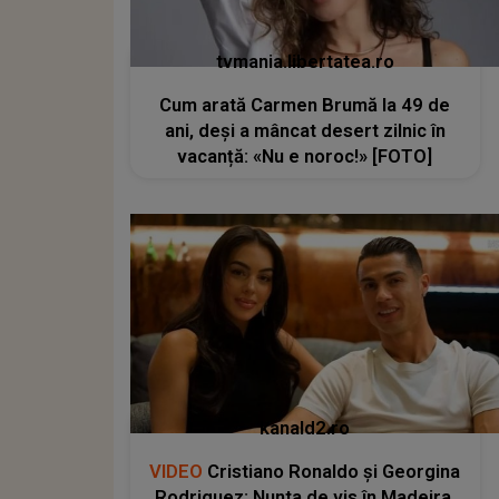
tvmania.libertatea.ro
Cum arată Carmen Brumă la 49 de
ani, deși a mâncat desert zilnic în
vacanță: «Nu e noroc!» [FOTO]
kanald2.ro
VIDEO
Cristiano Ronaldo și Georgina
Rodriguez: Nunta de vis în Madeira,