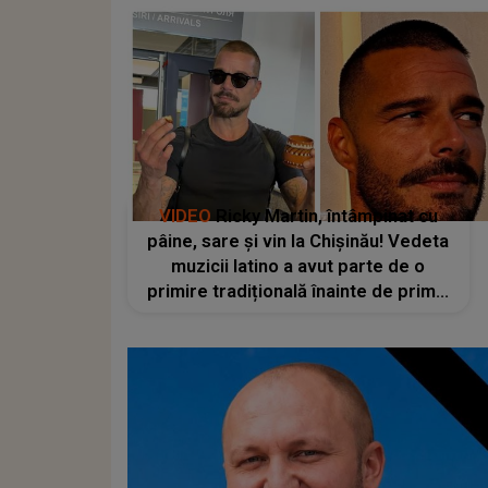
VIDEO
Ricky Martin, întâmpinat cu
pâine, sare și vin la Chișinău! Vedeta
muzicii latino a avut parte de o
primire tradițională înainte de primul
său concert în Republica Moldova