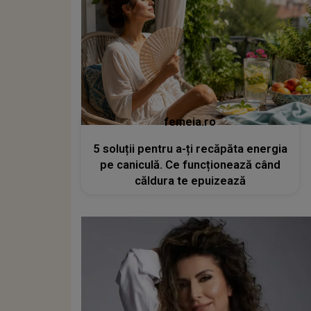
femeia.ro
5 soluții pentru a-ți recăpăta energia
pe caniculă. Ce funcționează când
căldura te epuizează