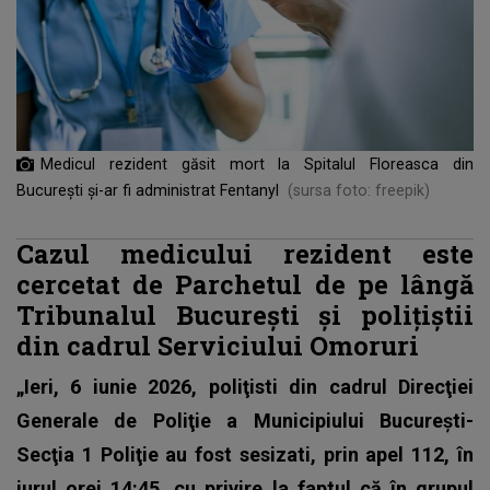
Medicul rezident găsit mort la Spitalul Floreasca din
București și-ar fi administrat Fentanyl
(sursa foto: freepik)
Cazul medicului rezident este
cercetat de Parchetul de pe lângă
Tribunalul București și polițiștii
din cadrul Serviciului Omoruri
„Ieri, 6 iunie 2026, poliţisti din cadrul Direcţiei
Generale de Poliţie a Municipiului Bucureşti-
Secţia 1 Poliţie au fost sesizati, prin apel 112, în
jurul orei 14:45, cu privire la faptul că în grupul