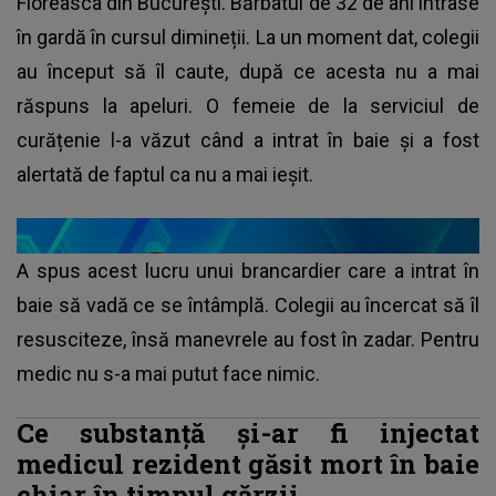
Floreasca din București. Bărbatul de 32 de ani intrase
în gardă în cursul dimineții. La un moment dat, colegii
au început să îl caute, după ce acesta nu a mai
răspuns la apeluri. O femeie de la serviciul de
curățenie l-a văzut când a intrat în baie și a fost
alertată de faptul ca nu a mai ieșit.
A spus acest lucru unui brancardier care a intrat în
baie să vadă ce se întâmplă. Colegii au încercat să îl
resusciteze, însă manevrele au fost în zadar. Pentru
medic nu s-a mai putut face nimic.
Ce substanță și-ar fi injectat
medicul rezident găsit mort în baie
chiar în timpul gărzii