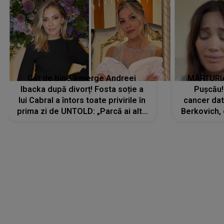
Cât de bine îi merge Andreei
MĂRTURIA
Ibacka după divorț! Fosta soție a
Pușcău!
lui Cabral a întors toate privirile în
cancer dato
prima zi de UNTOLD: „Parcă ai altă
Berkovich, 
strălucire, emani putere,
accident ru
încredere, siguranță...”
Dacă nu 