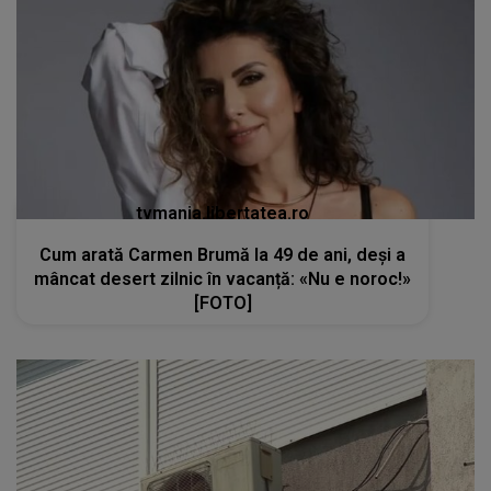
tvmania.libertatea.ro
Cum arată Carmen Brumă la 49 de ani, deși a
mâncat desert zilnic în vacanță: «Nu e noroc!»
[FOTO]