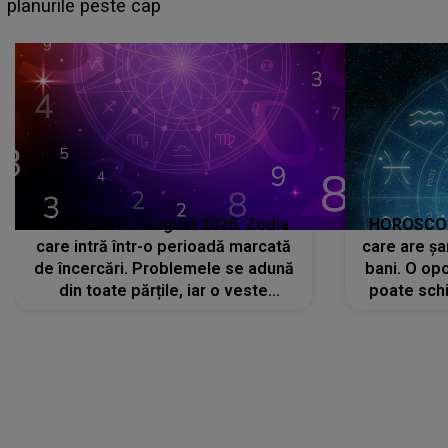
sa: "I-am spus și ei în față, eu nu te iubesc pentru
că..."
HOROSCOP 7 august 2026. Zodia
HOROSCOP 
care intră într-o perioadă marcată
care are șa
de încercări. Problemele se adună
bani. O opo
din toate părțile, iar o veste
poate schi
neașteptată îi dă planurile peste
la
cap