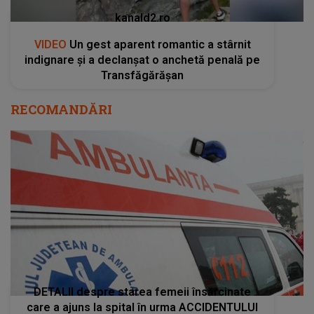
kanald2.ro
VIDEO
Un gest aparent romantic a stârnit
indignare și a declanșat o anchetă penală pe
Transfăgărășan
RECOMANDĂRI
DETALII despre starea femeii însărcinate
care a ajuns la spital în urma ACCIDENTULUI