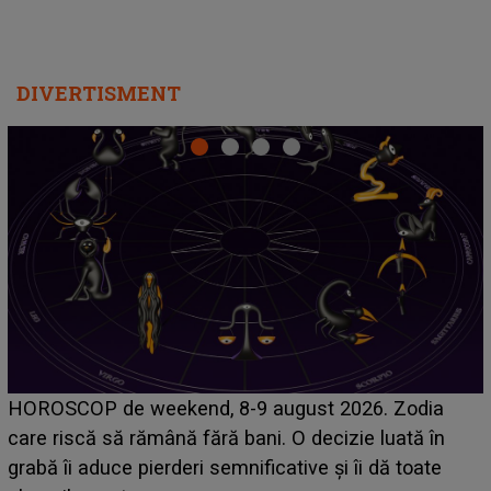
DIVERTISMENT
Emanuel a ținut ACEST DETALIU ASCUNS până
acum! În fața Alexandrei, concurentul din Casa Iubirii
face o MĂRTURISIRE NEAȘTEPTATĂ despre mama