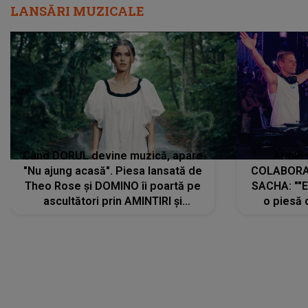
LANSĂRI MUZICALE
Când DORUL devine muzică, apare
Armin 
"Nu ajung acasă". Piesa lansată de
COLABORAR
Theo Rose și DOMINO îi poartă pe
SACHA: ""E
ascultători prin AMINTIRI și
o piesă 
REGĂSIRI, iar drumul emoțiilor
imediat pre
trece prin sufletul publicului:
cu mine șt
"Pentru toți cei care au plecat
păstrăm do
departe ca să le fie mai bine"