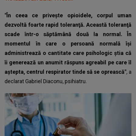
"În ceea ce priveşte opioidele, corpul uman
dezvoltă foarte rapid toleranţă. Această toleranţă
scade într-o săptămână două la normal. În
momentul în care o persoană normală îşi
administrează o cantitate care psihologic ştia că
îi generează un anumit răspuns agreabil pe care îl
aştepta, centrul respirator tinde să se oprească"
,
a
declarat Gabriel Diaconu, psihiatru.