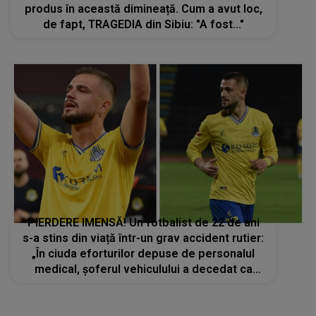
produs în această dimineață. Cum a avut loc,
de fapt, TRAGEDIA din Sibiu: "A fost..."
PIERDERE IMENSĂ! Un fotbalist de 22 de ani
s-a stins din viață într-un grav accident rutier:
„În ciuda eforturilor depuse de personalul
medical, șoferul vehiculului a decedat ca
urmare a...”