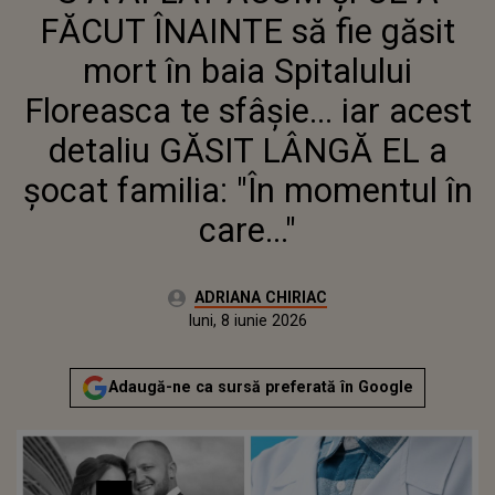
DETALIU GĂSIT LÂNGĂ EL A ŞOCAT
FĂCUT ÎNAINTE să fie găsit
FAMILIA: "ÎN MOMENTUL ÎN
CARE..."
mort în baia Spitalului
Floreasca te sfâşie... iar acest
detaliu GĂSIT LÂNGĂ EL a
şocat familia: "În momentul în
care..."
Autor:
ADRIANA CHIRIAC
Publicat:
luni, 8 iunie 2026
Actualizat:
luni, 8 iunie 2026
Adaugă-ne ca sursă preferată în Google