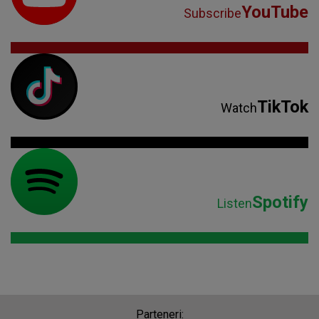
YouTube
Subscribe
TikTok
Watch
Spotify
Listen
Parteneri: