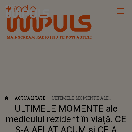
Radio Impuls
ACTUALITATE
ULTIMELE MOMENTE ALE
MEDICULUI REZIDENT ÎN VIAȚĂ.
ULTIMELE MOMENTE ale
CE S-A AFLAT ACUM ŞI CE A
FĂCUT ÎNAINTE SĂ FIE GĂSIT
medicului rezident în viață. CE
MORT ÎN BAIA SPITALULUI
S-A AFLAT ACUM şi CE A
FLOREASCA TE SFÂŞIE... IAR ACEST