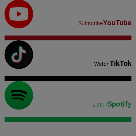
YouTube
Subscribe
TikTok
Watch
Spotify
Listen