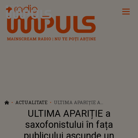
Radio Impuls
ACTUALITATE
ULTIMA APARIȚIE A
SAXOFONISTULUI ÎN FAȚA
ULTIMA APARIȚIE a
PUBLICULUI ASCUNDE UN
DETALIU TULBURĂTOR! CE MESAJ
saxofonistului în fața
A TRANSMIS MEMIȘ SELCIUC LA
publicului ascunde un
PETRECEREA UNDE A CÂNTAT?