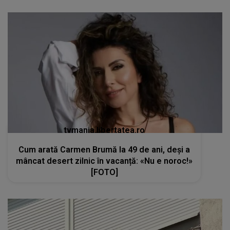
tvmania.libertatea.ro
Cum arată Carmen Brumă la 49 de ani, deși a
mâncat desert zilnic în vacanță: «Nu e noroc!»
[FOTO]