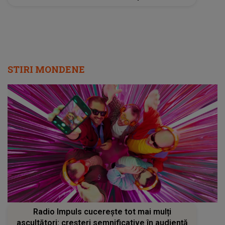
a fost înlocuită de o sosie: „Nu arată ca
Shakira? Nu văd bine?”
STIRI MONDENE
Radio Impuls cucerește tot mai mulți
ascultători: creșteri semnificative în audiență