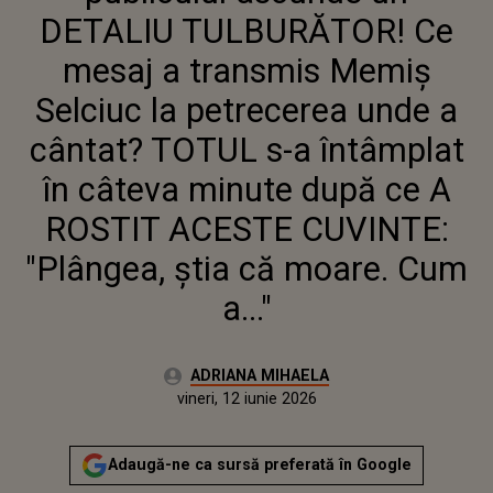
TOTUL S-A ÎNTÂMPLAT ÎN CÂTEVA
DETALIU TULBURĂTOR! Ce
MINUTE DUPĂ CE A ROSTIT
ACESTE CUVINTE: "PLÂNGEA, ȘTIA
mesaj a transmis Memiș
CĂ MOARE. CUM A..."
Selciuc la petrecerea unde a
cântat? TOTUL s-a întâmplat
în câteva minute după ce A
ROSTIT ACESTE CUVINTE:
"Plângea, știa că moare. Cum
a..."
Autor:
ADRIANA MIHAELA
Publicat:
vineri, 12 iunie 2026
Actualizat:
vineri, 12 iunie 2026
Adaugă-ne ca sursă preferată în Google