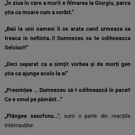
„În ziua în care a murit e filmarea la Giurgiu, parca
știa ca moare cum a vorbit.”
„Baii la unii oameni li se arata cand urmeaza sa
treaca in nefiinta..!! Dumnezeu sa te odihneasca
Selciuc!!”
„Deci separat ca a simțit vorbea și de morți gen
știa ca ajunge acolo la ei”
„Presimțea … Dumnezeu să-l odihnească în pace!!
Ce e omul pe pământ ..”
„Plângea saxofonu..."
, sunt o parte din
reacțiile
internauților.