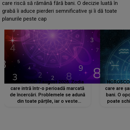
acum! În fața Alexandrei, concurentul din Casa Iubirii
face o MĂRTURISIRE NEAȘTEPTATĂ despre mama
sa: "I-am spus și ei în față, eu nu te iubesc pentru
că..."
HOROSCOP 7 august 2026. Zodia
HOROSCOP 
care intră într-o perioadă marcată
care are șa
de încercări. Problemele se adună
bani. O opo
din toate părțile, iar o veste
poate schi
neașteptată îi dă planurile peste
la
cap