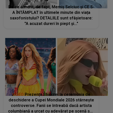
De ce a murit, de fapt, Memiș Selciuc și CE S-
A ÎNTÂMPLAT în ultimele minute din viața
saxofonistului? DETALIILE sunt sfâșietoare:
"A acuzat dureri în piept și..."
VIDEO
Prezența Shakirei la ceremonia de
deschidere a Cupei Mondiale 2026 stârnește
controverse. Fanii se întreabă dacă artista
columbiană a urcat cu adevărat pe scenă sau