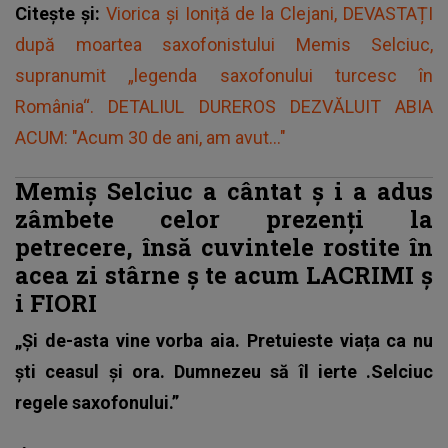
Citește și:
Viorica și Ioniță de la Clejani, DEVASTAȚI
după moartea saxofonistului Memis Selciuc,
supranumit „legenda saxofonului turcesc în
România“. DETALIUL DUREROS DEZVĂLUIT ABIA
ACUM: "Acum 30 de ani, am avut..."
Memiș Selciuc a cântat
ș
i a adus
zâmbete celor prezenți la
petrecere, însă cuvintele rostite în
acea zi stârne
ș
te acum LACRIMI
ș
i FIORI
„Și de-asta vine vorba aia. Pretuieste viața ca nu
ști ceasul și ora. Dumnezeu să îl ierte .Selciuc
regele saxofonului.”