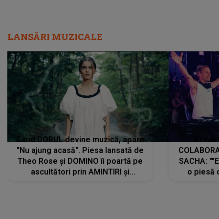
LANSĂRI MUZICALE
Când DORUL devine muzică, apare
Armin 
"Nu ajung acasă". Piesa lansată de
COLABORAR
Theo Rose și DOMINO îi poartă pe
SACHA: ""E
ascultători prin AMINTIRI și
o piesă 
REGĂSIRI, iar drumul emoțiilor
imediat pre
trece prin sufletul publicului:
cu mine șt
"Pentru toți cei care au plecat
păstrăm do
departe ca să le fie mai bine"