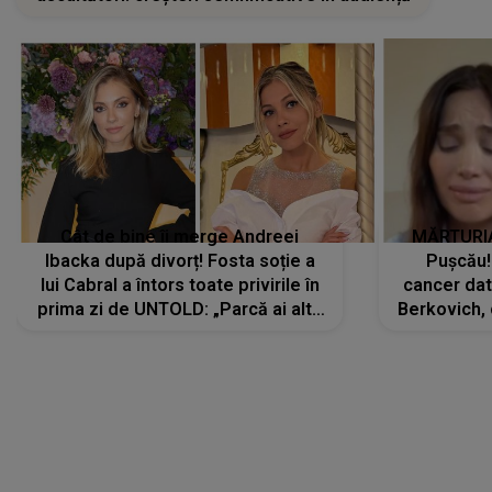
Cât de bine îi merge Andreei
MĂRTURIA
Ibacka după divorț! Fosta soție a
Pușcău!
lui Cabral a întors toate privirile în
cancer dato
prima zi de UNTOLD: „Parcă ai altă
Berkovich, 
strălucire, emani putere,
accident ru
încredere, siguranță...”
Dacă nu 