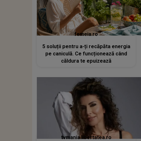
femeia.ro
5 soluții pentru a-ți recăpăta energia
pe caniculă. Ce funcționează când
căldura te epuizează
tvmania.libertatea.ro