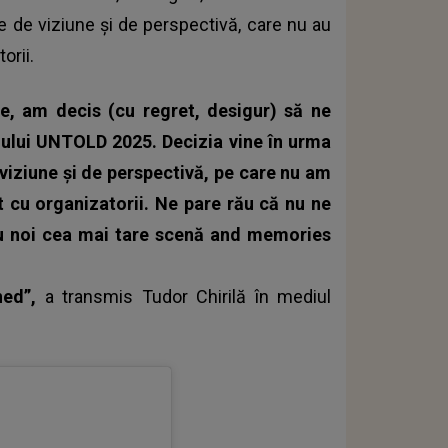
țe de viziune și de perspectivă, care nu au
orii.
e, am decis (cu regret, desigur) să ne
alului UNTOLD 2025. Decizia vine în urma
 viziune și de perspectivă, pe care nu am
t cu organizatorii. Ne pare rău că nu ne
ru noi cea mai tare scenă and memories
ned”,
a transmis
Tudor Chirilă
în mediul