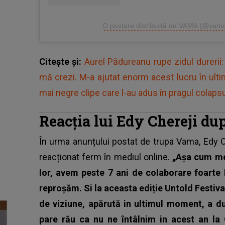
O postare distribuită de VAMA (@vam
Citește și:
Aurel Pădureanu rupe zidul durerii: 
mă crezi. M-a ajutat enorm acest lucru în ult
mai negre clipe care l-au adus în pragul colapsu
Reacția lui Edy Chereji d
În urma anunțului postat de trupa Vama, Edy Ch
reacționat ferm în mediul online.
„Așa cum me
lor, avem peste 7 ani de colaborare foarte
reproșăm. Si la aceasta ediție Untold Festiva
de viziune, apărută in ultimul moment, a du
pare rău ca nu ne întâlnim in acest an la 