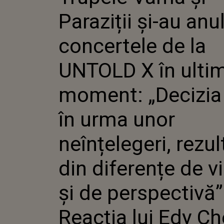
DE LA UN
Paraziții și-au anu
ULTIMUL
„DECIZIA
UNOR NE
concertele de la
REZULTA
DIFEREN
UNTOLD X în ulti
ȘI DE PE
REACȚIA 
CHEREJI,
moment: „Decizia
FONDAT
FESTIVA
în urma unor
neînțelegeri, rezul
din diferențe de v
și de perspectivă”
Reacția lui Edy Che