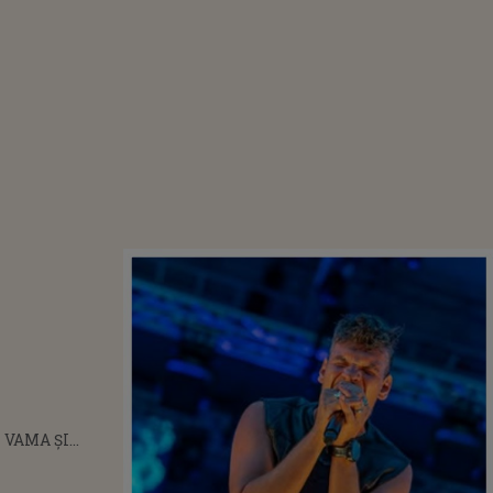
 VAMA ȘI
I ȘI-AU
CONCERTELE