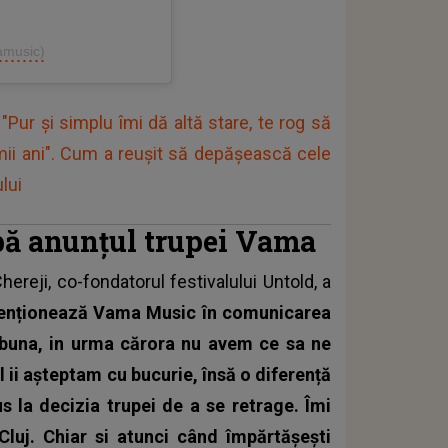
amusic)
"Pur și simplu îmi dă altă stare, te rog să
imii ani". Cum a reușit să depășească cele
lui
upă anunțul trupei Vama
ereji, co-fondatorul festivalului
Untold,
a
nționează Vama Music în comunicarea
 buna, in urma cărora nu avem ce sa ne
l ii așteptam cu bucurie, însă o diferență
s la decizia trupei de a se retrage. Îmi
Cluj. Chiar si atunci când împărtășești