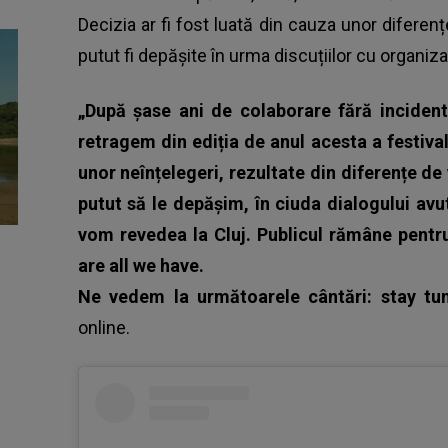
Decizia ar fi fost luată din cauza unor diferen
putut fi depășite în urma discuțiilor cu organizat
„După șase ani de colaborare fără incident
retragem din ediția de anul acesta a festiv
unor neînțelegeri, rezultate din diferențe de
putut să le depășim, în ciuda dialogului avu
vom revedea la Cluj. Publicul rămâne pent
are all we have.
Ne vedem la următoarele cântări: stay tu
online.