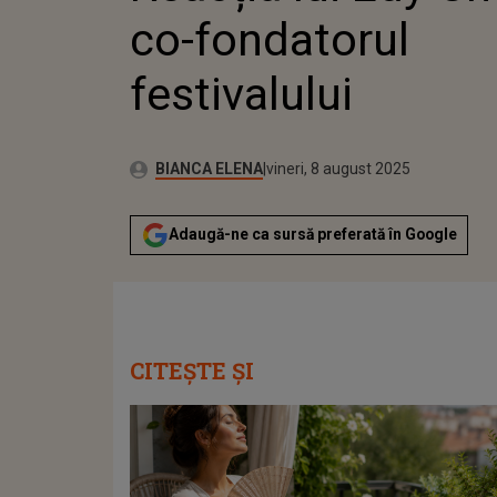
co-fondatorul
festivalului
Autor:
Publicat:
BIANCA ELENA
vineri, 8 august 2025
Adaugă-ne ca sursă preferată în Google
CITEȘTE ȘI