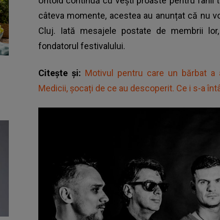
Untold continuă cu vești proaste pentru fanii 
câteva momente, acestea au anunțat că nu vor
Cluj. Iată mesajele postate de membrii lor,
fondatorul festivalului.
Citește și:
Motivul pentru care un bărbat a aj
Medicii, șocați de ce au descoperit. Ce i s-a înt