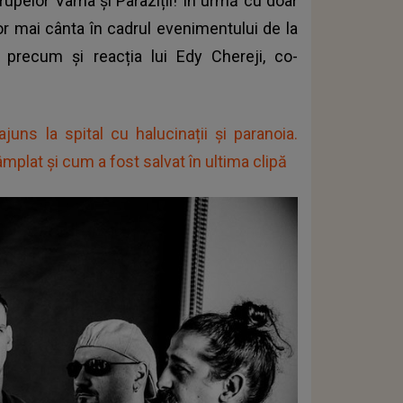
trupelor Vama și Paraziții! În urmă cu doar
 mai cânta în cadrul evenimentului de la
 precum și reacția lui Edy Chereji, co-
uns la spital cu halucinații și paranoia.
âmplat și cum a fost salvat în ultima clipă