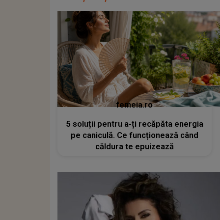
femeia.ro
5 soluții pentru a-ți recăpăta energia
pe caniculă. Ce funcționează când
căldura te epuizează