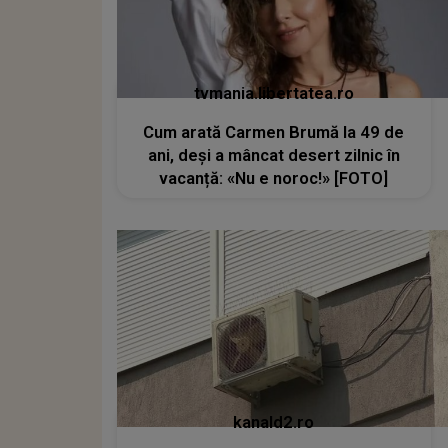
tvmania.libertatea.ro
Cum arată Carmen Brumă la 49 de
ani, deși a mâncat desert zilnic în
vacanță: «Nu e noroc!» [FOTO]
kanald2.ro