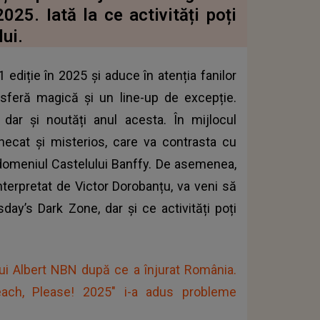
25. Iată la ce activități poți
lui.
 ediție în 2025 și aduce în atenția fanilor
sferă magică și un line-up de excepție.
, dar și noutăți anul acesta. În mijlocul
tunecat și misterios, care va contrasta cu
 domeniul Castelului Banffy. De asemenea,
nterpretat de Victor Dorobanțu, va veni să
ay’s Dark Zone, dar și ce activități poți
lui Albert NBN după ce a înjurat România.
Beach, Please! 2025" i-a adus probleme