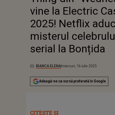
NETFLIX
vine la Electric Ca
MISTERU
SERIAL 
2025! Netflix adu
misterul celebrulu
serial la Bonțida
Publicat:
Autor:
miercuri, 16 iulie 2025
Actualizat:
BIANCA ELENA
miercuri, 16 iulie 2025
Adaugă-ne ca sursă preferată în Google
CITEȘTE ȘI