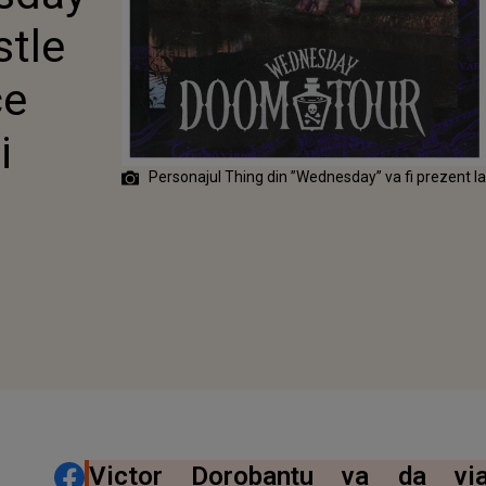
 ADUCE
stle
L CELEBRULUI
LA BONȚIDA
ce
i
Personajul Thing din ”Wednesday” va fi prezent la
DISTRIBUIE ARTICOLUL
Victor Dorobanțu va da via