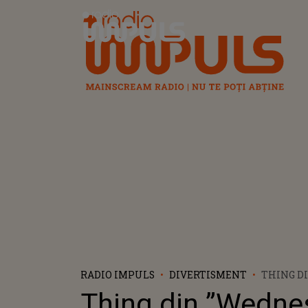
Radio Impuls
RADIO IMPULS
DIVERTISMENT
THING D
”WEDNES
Thing din ”Wedne
ELECTRIC