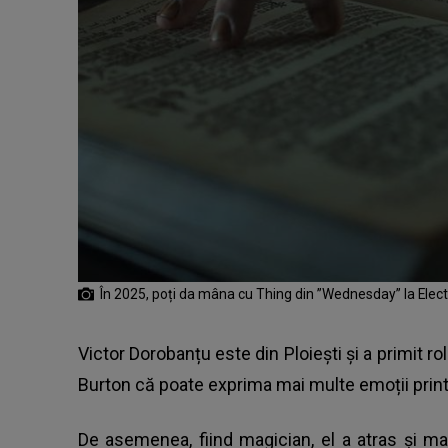
În 2025, poți da mâna cu Thing din ”Wednesday” la Elect
Victor Dorobanțu este din Ploiești și a primit ro
Burton că poate exprima mai multe emoții print
De asemenea, fiind magician, el a atras și mai