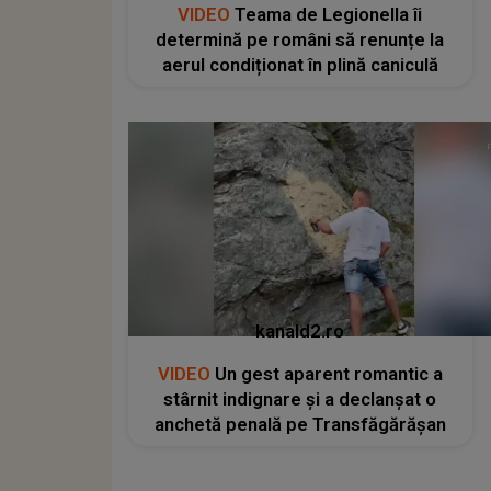
VIDEO
Teama de Legionella îi
determină pe români să renunțe la
aerul condiționat în plină caniculă
kanald2.ro
VIDEO
Un gest aparent romantic a
stârnit indignare și a declanșat o
anchetă penală pe Transfăgărășan