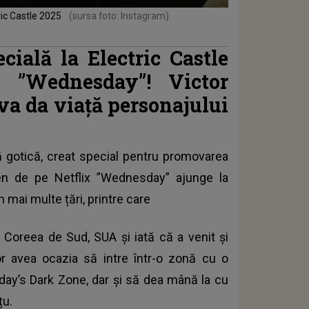
ric Castle 2025
(sursa foto: Instagram)
cială la Electric Castle
ui ”Wednesday”! Victor
 va da viață personajului
ă gotică, creat special pentru promovarea
men de pe Netflix ”Wednesday” ajunge la
 mai multe țări, printre care
ia, Coreea de Sud, SUA și iată că a venit și
or avea ocazia să intre într-o zonă cu o
ay’s Dark Zone, dar și să dea mână la cu
țu.