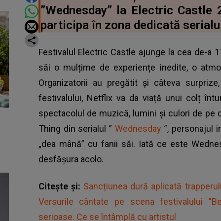
”Wednesday” la Electric Castle 20
participa în zona dedicată serialu
Festivalul Electric Castle ajunge la cea de-a 11
săi o mulțime de experiențe inedite, o atmo
Organizatorii au pregătit și câteva surprize
festivalului, Netflix va da viață unui colț în
spectacolul de muzică, lumini și culori de pe
Thing din serialul ”
Wednesday
”, personajul i
„dea mână” cu fanii săi. Iată ce este Wednesd
desfășura acolo.
Citește și:
Sancțiunea dură aplicată trapperu
Versurile cântate pe scena festivalului "
serioase. Ce se întâmplă cu artistul