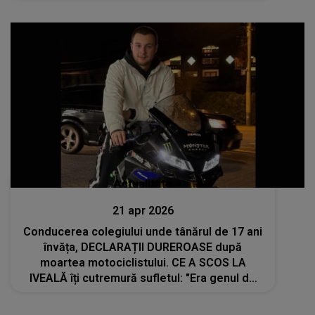
Actualitate
21 apr 2026
Conducerea colegiului unde tânărul de 17 ani
învăța, DECLARAȚII DUREROASE după
moartea motociclistului. CE A SCOS LA
IVEALĂ îți cutremură sufletul: "Era genul de
elev pe care..."