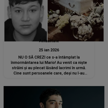
Actualitate
25 ian 2026
NU O SĂ CREZI ce s-a întâmplat la
înmormântarea lui Mario! Au venit ca niște
străini și au plecat lăsând lacrimi în urmă.
Cine sunt persoanele care, deși nu l-au
cunoscut pe băiat, au făcut acest gest.
Familia și cei prezenți au plâns fără oprire