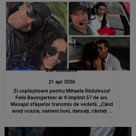
Stiri mondene
21 apr 2026
Zi copleșitoare pentru Mihaela Rădulescu!
Felix Baumgartner ar fi împlinit 57 de ani.
Mesajul sfâșietor transmis de vedetă: „Când
aveți ocazia, oameni buni, dansați, cântați și
iubiți mereu ca și cum nu ar exista ziua de
mâine”