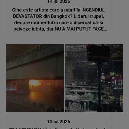
14 iul 2026
Cine este artista care a murit în INCENDIUL
DEVASTATOR din Bangkok? Liderul trupei,
despre momentul în care a încercat să-și
salveze iubita, dar NU A MAI PUTUT FACE
NIMIC. A fugit prin IEȘIREA DIN SPATE cu
sufletul zdrobit: "Mă simt..."
Actualitate
13 iul 2026