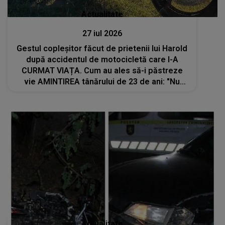
Actualitate
27 iul 2026
Gestul copleșitor făcut de prietenii lui Harold
după accidentul de motocicletă care I-A
CURMAT VIAȚA. Cum au ales să-i păstreze
vie AMINTIREA tânărului de 23 de ani: "Nu
știm ce ne rezervă ziua de mâine, dar știm
că..."
Actualitate