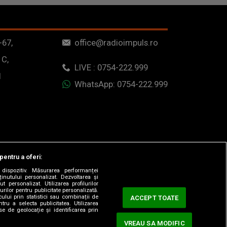
-67,
office@radioimpuls.ro
 C,
LIVE : 0754-222.999
1
WhatsApp: 0754-222.999
pentru a oferi:
dispozitiv. Măsurarea performanței
ținutului personalizat. Dezvoltarea și
t personalizat. Utilizarea profilurilor
urilor pentru publicitate personalizată.
ului prin statistici sau combinații de
ACCEPT TOATE
tru a selecta publicitatea. Utilizarea
se de geolocație și identificarea prin
VREAU SA MODIFIC