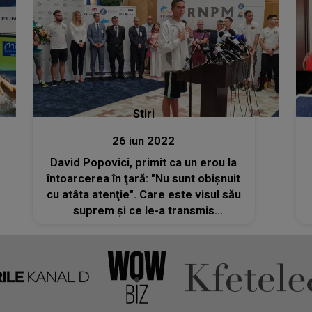
Stiri
26 iun 2022
David Popovici, primit ca un erou la
întoarcerea în ţară: "Nu sunt obişnuit
cu atâta atenţie". Care este visul său
suprem şi ce le-a transmis
autorităţilor