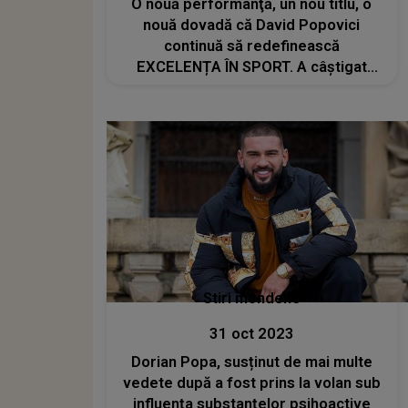
O nouă performanţă, un nou titlu, o
nouă dovadă că David Popovici
continuă să redefinească
EXCELENȚA ÎN SPORT. A câștigat
titlul de sportivul anului 2025 în
Balcani: "Este o mare onoare să
primesc acest premiu, este special
pentru mine"
Stiri mondene
31 oct 2023
Dorian Popa, susținut de mai multe
vedete după a fost prins la volan sub
influenţa substanţelor psihoactive