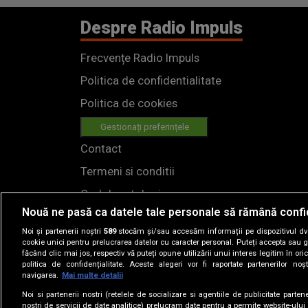
Despre Radio Impuls
Frecvențe Radio Impuls
Politica de confidentialitate
Politica de cookies
Gestionați preferințele
Contact
Termeni si conditii
Cod deontologic
Nouă ne pasă ca datele tale personale să rămână confi
Regulamente
Noi și partenerii noștri
589
stocăm și/sau accesăm informații pe dispozitivul dvs.
cookie unici pentru prelucrarea datelor cu caracter personal. Puteți accepta sau g
făcând clic mai jos, respectiv vă puteți opune utilizării unui interes legitim în 
politica de confidențialitate. Aceste alegeri vor fi raportate partenerilor no
navigarea.
Mai multe detalii
Noi si partenerii nostri (retelele de socializare si agentiile de publicitate parten
nostri de servicii de date analitice) prelucram date pentru a permite website-ului