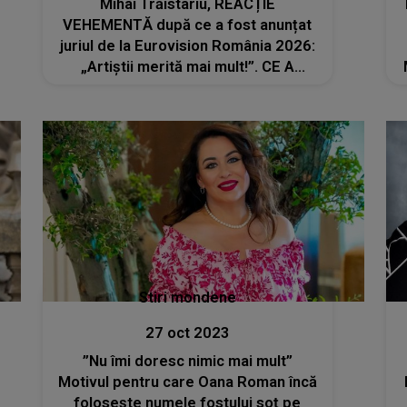
Mihai Trăistariu, REACȚIE
VEHEMENTĂ după ce a fost anunțat
juriul de la Eurovision România 2026:
„Artiștii merită mai mult!”. CE A
PUTUT să spună despre Andreea
Bălan: „Nu ar trece nici măcar de
preselecție dacă ar concura”
Stiri mondene
27 oct 2023
”Nu îmi doresc nimic mai mult”
Motivul pentru care Oana Roman încă
folosește numele fostului soț pe