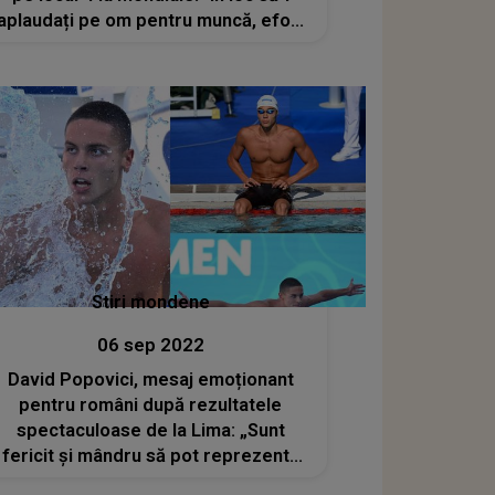
aplaudați pe om pentru muncă, efort
și rezultat, voi sunteți dezamăgiți?!"
Stiri mondene
06 sep 2022
David Popovici, mesaj emoționant
pentru români după rezultatele
spectaculoase de la Lima: „Sunt
fericit şi mândru să pot reprezenta
România”