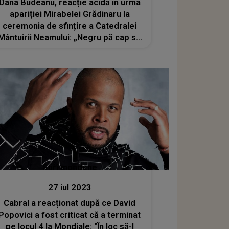
Dana Budeanu, reacție acidă în urma
apariției Mirabelei Grădinaru la
ceremonia de sfințire a Catedralei
Mântuirii Neamului: „Negru pă cap se
pune la înmormântări! Alo, protocolul
Cotroceni? E cineva?”
Stiri mondene
27 iul 2023
Cabral a reacționat după ce David
Popovici a fost criticat că a terminat
pe locul 4 la Mondiale: "În loc să-l