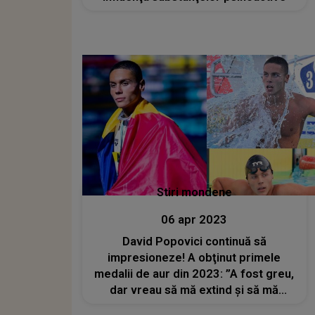
Stiri mondene
06 apr 2023
David Popovici continuă să
impresioneze! A obţinut primele
medalii de aur din 2023: ”A fost greu,
dar vreau să mă extind și să mă
specializez pe cât mai multe probe”