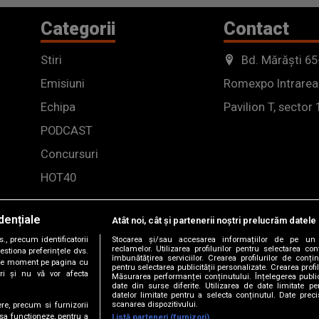
Categorii
Contact
Stiri
Bd. Mărăști 65
Emisiuni
Romexpo Intrarea
Echipa
Pavilion T, sector 
PODCAST
Concursuri
HOT40
dențiale
Atât noi, cât și partenerii noștri prelucrăm datele 
, precum identificatorii
Stocarea și/sau accesarea informațiilor de pe un 
reclamelor. Utilizarea profilurilor pentru selectarea con
estiona preferințele dvs.
îmbunătățirea serviciilor. Crearea profilurilor de conținu
orice moment pe pagina cu
pentru selectarea publicității personalizate. Crearea profil
ștri și nu vă vor afecta
Măsurarea performanței conținutului. Înțelegerea public
date din surse diferite. Utilizarea de date limitate pen
datelor limitate pentru a selecta conținutul. Date preci
scanarea dispozitivului.
ere, precum si furnizorii
 sa functioneze, pentru a
Listă parteneri (furnizori)