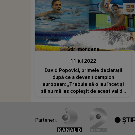
Stiri mondene
11 iul 2022
David Popovici, primele declarații
după ce a devenit campion
european: „Trebuie să o iau încet şi
să nu mă las copleşit de acest val de
atenţie”
Parteneri: