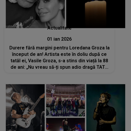
Actualitate
01 ian 2026
Durere fără margini pentru Loredana Groza la
început de an! Artista este în doliu după ce
tatăl ei, Vasile Groza, s-a stins din viață la 88
de ani: „Nu vreau să-ți spun adio dragă TATĂ
niciodată. Tu pentru mine ești nemuritor”