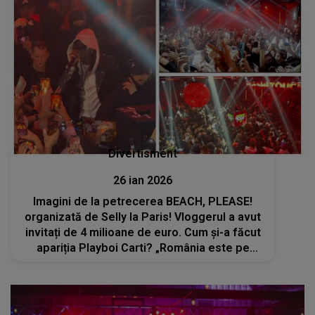
Divertisment
26 ian 2026
Imagini de la petrecerea BEACH, PLEASE!
organizată de Selly la Paris! Vloggerul a avut
invitați de 4 milioane de euro. Cum și-a făcut
apariția Playboi Carti? „România este pe
harta culturală a lumii în cea mai tare poziție
posibilă”