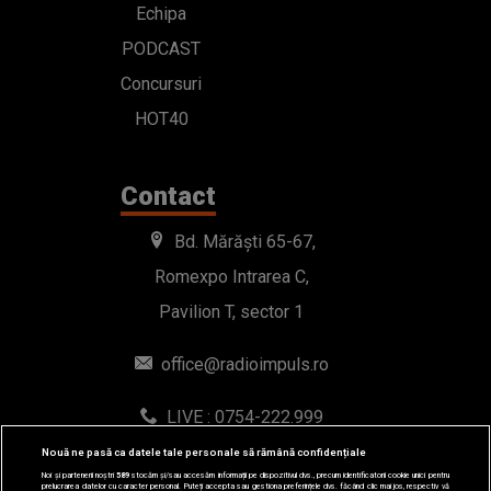
Echipa
PODCAST
Concursuri
HOT40
Contact
Bd. Mărăști 65-67,
Romexpo Intrarea C,
Pavilion T, sector 1
office@radioimpuls.ro
LIVE : 0754-222.999
WhatsApp: 0754-222.999
Nouă ne pasă ca datele tale personale să rămână confidențiale
Noi și partenerii noștri
589
stocăm și/sau accesăm informații pe dispozitivul dvs., precum identificatorii cookie unici pentru
prelucrarea datelor cu caracter personal. Puteți accepta sau gestiona preferințele dvs. făcând clic mai jos, respectiv vă