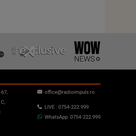
-67,
office@radioimpuls.ro
 C,
LIVE : 0754-222.999
1
WhatsApp: 0754-222.999