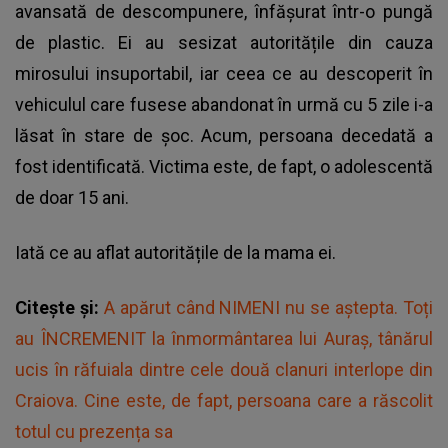
avansată de descompunere, înfășurat într-o pungă
de plastic. Ei au sesizat autoritățile din cauza
mirosului insuportabil, iar ceea ce au descoperit în
vehiculul care fusese abandonat în urmă cu 5 zile i-a
lăsat în stare de șoc. Acum, persoana decedată a
fost identificată. Victima este, de fapt, o adolescentă
de doar 15 ani.
Iată ce au aflat autoritățile de la mama ei.
Citește și:
A apărut când NIMENI nu se aștepta. Toți
au ÎNCREMENIT la înmormântarea lui Auraș, tânărul
ucis în răfuiala dintre cele două clanuri interlope din
Craiova. Cine este, de fapt, persoana care a răscolit
totul cu prezența sa