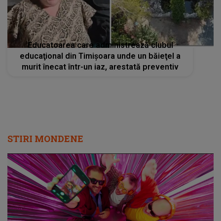
Educatoarea care administrează clubul
educaţional din Timişoara unde un băieţel a
murit înecat într-un iaz, arestată preventiv
STIRI MONDENE