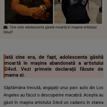
Cine este adolescenta găsită moartă în mașina artistului
D4vd?
Iată cine era, de fapt, adolescenta găsită
moartă în mașina abandonată a artistului
D4vd. Vezi primele declarații făcute de
mama ei.
Săptămâna trecută, angajații unui parc auto din Los
Angeles au făcut o descoperire macabră. Aceștia au
găsit în mașina artistului D4vd un cadavru în starea