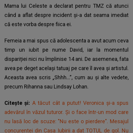
Mama lui Celeste a declarat pentru TMZ că atunci
când a aflat despre incident și-a dat seama imediat
că este vorba despre fiica ei.
Femeia a mai spus că adolescenta a avut acum ceva
timp un iubit pe nume David, iar la momentul
dispariției nici nu împlinise 14 ani. De asemenea, fata
avea pe deget același tatuaj pe care îl avea și artistul.
Aceasta avea scris „Shhh...”, cum au și alte vedete,
precum Rihanna sau Lindsay Lohan.
Citește și:
A tăcut cât a putut! Veronica și-a spus
adevărul în văzul tuturor. Și o face într-un mod care
nu lasă loc de scuze: "Nu este o pierdere". Mesajul
concurentei din Casa Iubirii a dat TOTUL de gol. Nu