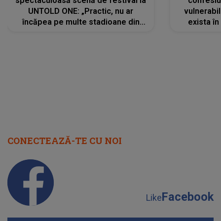
spectaculoasă scenă de festival la
confesiu
UNTOLD ONE: „Practic, nu ar
vulnerabil
încăpea pe multe stadioane din
exista în
lume”. Evenimentul începe joi, 6
august 2026
CONECTEAZĂ-TE CU NOI
Facebook
Like