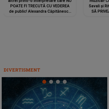
altfel printr-o interpretare care NU
muzical! C
POATE FI TRECUTĂ CU VEDEREA
Savali și Ri
de public! Alexandra Căpitănescu
SĂ PRIV
a lansat VERSIUNEA LIVE a piesei
DIVERTISMENT