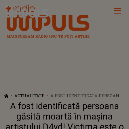
Radio Impuls
ACTUALITATE
A FOST IDENTIFICATĂ PERSOANA
GĂSITĂ MOARTĂ ÎN MAȘINA
A fost identificată persoana
ARTISTULUI D4VD! VICTIMA ESTE
O ADOLESCENTĂ DE DOAR 15 ANI
găsită moartă în mașina
CARE FUSESE DATĂ DISPĂRUTĂ
artistului D4vd! Victima este o
ANUL TRECUT. NU O SĂ ÎȚI VINĂ