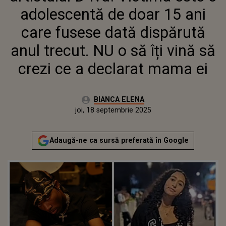
SĂ CREZI CE A DECLARAT MAMA
adolescentă de doar 15 ani
EI
care fusese dată dispărută
anul trecut. NU o să îți vină să
crezi ce a declarat mama ei
Autor:
BIANCA ELENA
Publicat:
joi, 18 septembrie 2025
Actualizat:
joi, 18 septembrie 2025
Adaugă-ne ca sursă preferată în Google