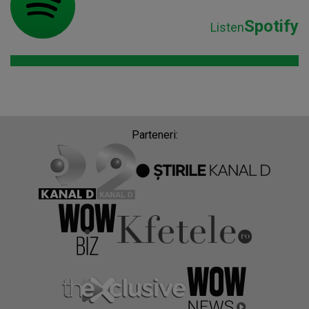
Spotify
Listen
Parteneri: