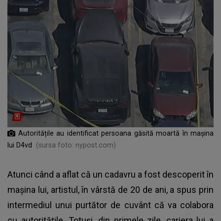
Autoritățile au identificat persoana găsită moartă în mașina
lui D4vd
(sursa foto: nypost.com)
Atunci când a aflat că un cadavru a fost descoperit în
mașina lui, artistul, în vârstă de 20 de ani, a spus prin
intermediul unui purtător de cuvânt că va colabora
cu autoritățile. Totuși, din primele zile, cariera lui a