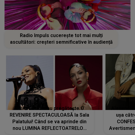
Radio Impuls cucerește tot mai mulți
ascultători: creșteri semnificative în audiență
Tania Turtureanu pregătește O
Alexandra
REVENIRE SPECTACULOASĂ la Sala
ușa cătr
Palatului! Când se va aprinde din
CONFES
nou LUMINA REFLECTOATRELOR
Avertismentu
pentru artistă: " Vor fi multe
rămas ÎNT