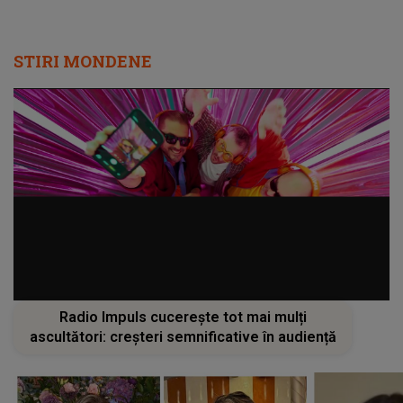
Radio Impuls cucerește tot mai mulți
ascultători: creșteri semnificative în audiență
Cât de bine îi merge Andreei
MĂRTURIA
Ibacka după divorț! Fosta soție a
Pușcău!