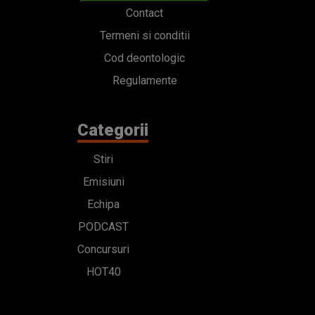
Categorii
Stiri
Emisiuni
Echipa
PODCAST
Concursuri
HOT40
Contact
Bd. Mărăști 65-67,
Romexpo Intrarea C,
Pavilion T, sector 1
office@radioimpuls.ro