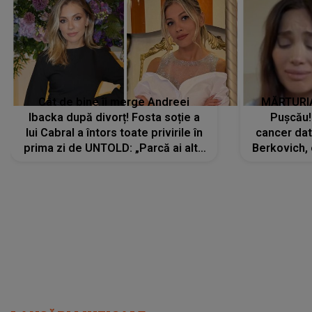
lui Cabral a întors toate privirile în
cancer dato
prima zi de UNTOLD: „Parcă ai altă
Berkovich, 
strălucire, emani putere,
accident ru
încredere, siguranță...”
Dacă nu 
LANSĂRI MUZICALE