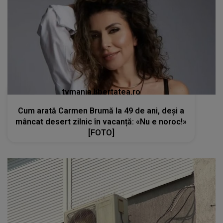
tvmania.libertatea.ro
Cum arată Carmen Brumă la 49 de ani, deși a
mâncat desert zilnic în vacanță: «Nu e noroc!»
[FOTO]
kanald2.ro
VIDEO
Teama de Legionella îi determină pe
români să renunțe la aerul condiționat în plină
caniculă