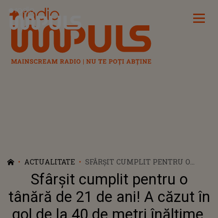
Radio Impuls
ACTUALITATE
SFÂRȘIT CUMPLIT PENTRU O
TÂNĂRĂ DE 21 DE ANI! A CĂZUT ÎN
Sfârșit cumplit pentru o
GOL DE LA 40 DE METRI
ÎNĂLȚIME, DUPĂ CE PERSONALUL
tânără de 21 de ani! A căzut în
FIRMEI CARE SE OCUPA DE
gol de la 40 de metri înălțime,
SĂRITURILE DE PE STÂNCĂ A