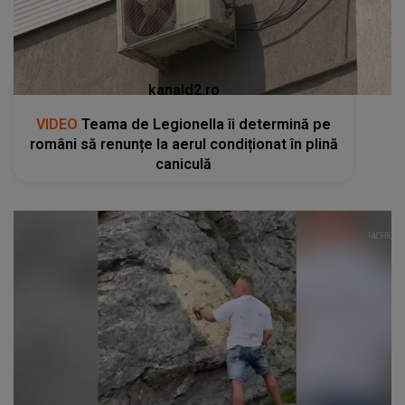
kanald2.ro
VIDEO
Un gest aparent romantic a stârnit
indignare și a declanșat o anchetă penală pe
Transfăgărășan
RECOMANDĂRI