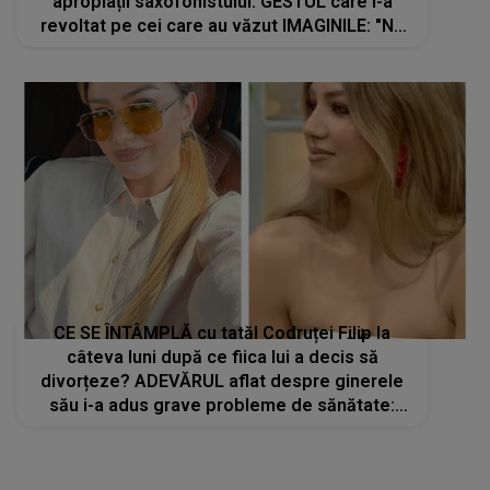
CE SE ÎNTÂMPLĂ cu tatăl Codruței Filip la
câteva luni după ce fiica lui a decis să
divorțeze? ADEVĂRUL aflat despre ginerele
său i-a adus grave probleme de sănătate:
„Se confruntă în continuare cu...”
STIRI MONDENE