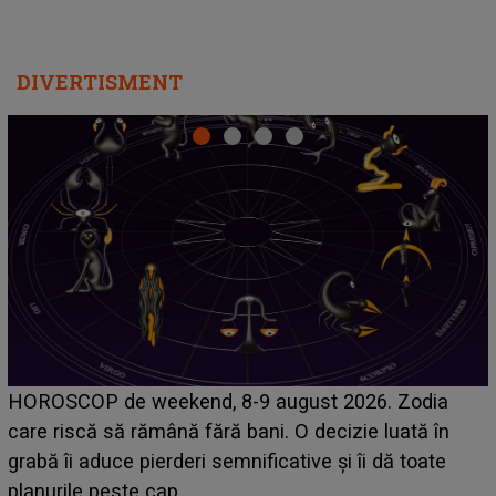
Emanuel a ținut ACEST DETALIU ASCUNS până
acum! În fața Alexandrei, concurentul din Casa Iubirii
face o MĂRTURISIRE NEAȘTEPTATĂ despre mama
sa: "I-am spus și ei în față, eu nu te iubesc pentru
că..."