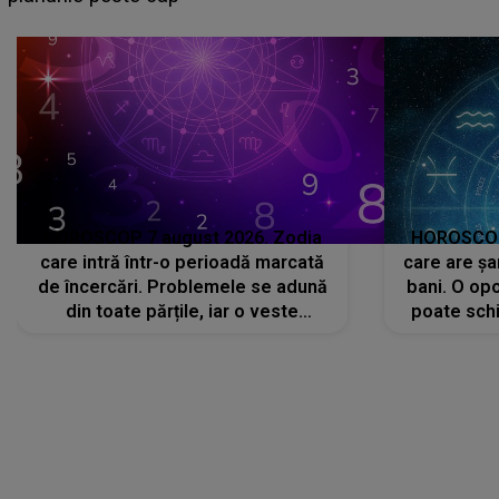
HOROSCOP 7 august 2026. Zodia
HOROSCOP 
care intră într-o perioadă marcată
care are șa
de încercări. Problemele se adună
bani. O opo
din toate părțile, iar o veste
poate schi
neașteptată îi dă planurile peste
la
cap
CONECTEAZĂ-TE CU NOI