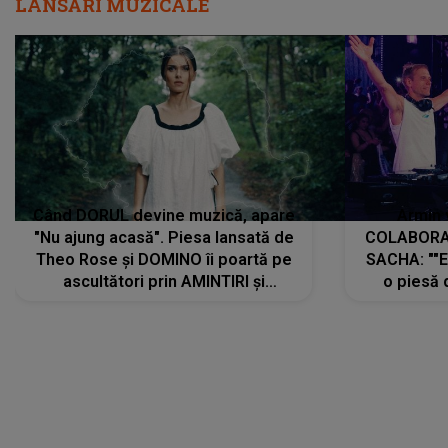
Când DORUL devine muzică, apare
Armin 
"Nu ajung acasă". Piesa lansată de
COLABORAR
Theo Rose și DOMINO îi poartă pe
SACHA: ""E
ascultători prin AMINTIRI și
o piesă 
REGĂSIRI, iar drumul emoțiilor
imediat pre
trece prin sufletul publicului:
cu mine șt
"Pentru toți cei care au plecat
păstrăm do
departe ca să le fie mai bine"
DIVERTISMENT