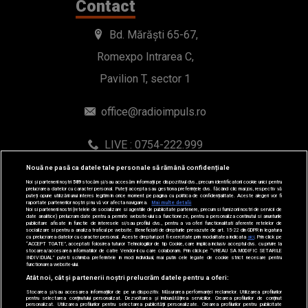
LIVE : 0754-222.999
WhatsApp: 0754-222.999
© 2019-2026 DOGAN MEDIA INTERNATIONAL SA, Toate
Nouă ne pasă ca datele tale personale să rămână confidențiale
drepturile rezervate.
Noi și partenerii noștri
589
stocăm și/sau accesăm informații pe dispozitivul dvs., precum identificatorii cookie unici pentru
prelucrarea datelor cu caracter personal. Puteți accepta sau gestiona preferințele dvs. făcând clic mai jos, respectiv vă
puteți opune utilizării unui interes legitim în orice moment pe pagina cu politica de confidențialitate. Aceste alegeri vor fi
raportate partenerilor noștri și nu vă vor afecta navigarea.
Mai multe detalii
Noi si partenerii nostri (retelele de socializare si agentiile de publicitate partenere, precum si furnizorii nostri de servicii de
date analitice) prelucram date pentru a permite website-ului sa functioneze, pentru a personaliza continutul si anunturile
publicitare afisate in functie de interesele si/sau profilul dvs., pentru a va oferi functionalitati aferente retelelor de
socializare si pentru a analiza traficul pe website. Beneficiati de drepturile prevazute de art. 15-22 din GDPR in legatura
cu prelucrarea datelor cu caracter personal. Aceste drepturi pot fi exercitate prin modalitatea indicata
aici
. Prin click pe
“ACCEPT TOATE”, acceptati folosirea tuturor Tehnologiilor de tip Cookie, care implica inclusiv acceptul dvs. cu privire la
stocarea/accesarea informatiilor de catre Vendor-ii cu care colaboram. Prin click pe “VREAU SA MODIFIC SETARILE
INDIVIDUAL” puteti schimba preferintele in mod individual, mai putin cele legate de cookie strict necesare pentru
functionarea website-ului.
Atât noi, cât și partenerii noștri prelucrăm datele pentru a oferi:
Stocarea și/sau accesarea informațiilor de pe un dispozitiv. Măsurarea performanței reclamelor. Utilizarea profilurilor
pentru selectarea conținutului personalizat. Dezvoltarea și îmbunătățirea serviciilor. Crearea profilurilor de conținut
personalizat. Utilizarea profilurilor pentru selectarea publicității personalizate. Crearea profilurilor pentru publicitate