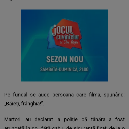
Pe fundal se aude persoana care filma, spunând:
„Băieți, frânghia!”.
Martorii au declarat la poliție că tânăra a fost
aruncată în gol, fără cablu de siguranță fixat, de la o