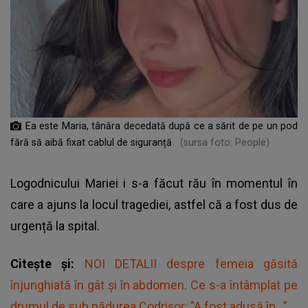
Ea este Maria, tânăra decedată după ce a sărit de pe un pod
fără să aibă fixat cablul de siguranță
(sursa foto: People)
Logodnicului Mariei i s-a făcut rău în momentul în
care a ajuns la locul tragediei, astfel că a fost dus de
urgență la spital.
Citește și:
NOI DETALII despre femeia găsită
înjunghiată în gât și în abdomen. Ce s-a întâmplat pe
drumul de sub pădurea Codrișor: "A fost adusă în..."