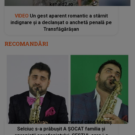
CE S-A ÎNTÂMPLAT în momentul când Memiș
Selciuc s-a prăbușit A ȘOCAT familia și
apropiații saxofonistului. GESTUL care i-a
revoltat pe cei care au văzut IMAGINILE: "Nu
vă este rușine! Nu a apucat..."