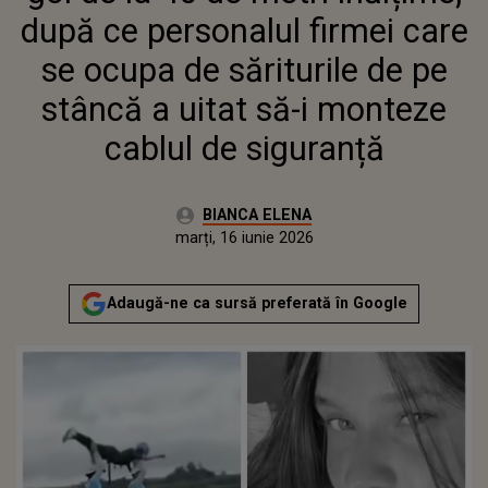
UITAT SĂ-I MONTEZE CABLUL DE
după ce personalul firmei care
SIGURANȚĂ
se ocupa de săriturile de pe
stâncă a uitat să-i monteze
cablul de siguranță
Autor:
BIANCA ELENA
Publicat:
marți, 16 iunie 2026
Actualizat:
marți, 16 iunie 2026
Adaugă-ne ca sursă preferată în Google