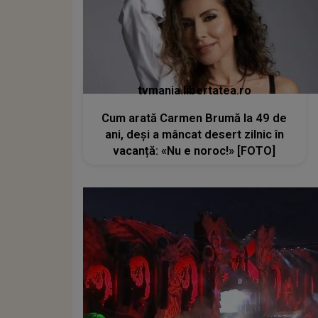
tvmania.libertatea.ro
Cum arată Carmen Brumă la 49 de
ani, deși a mâncat desert zilnic în
vacanță: «Nu e noroc!» [FOTO]