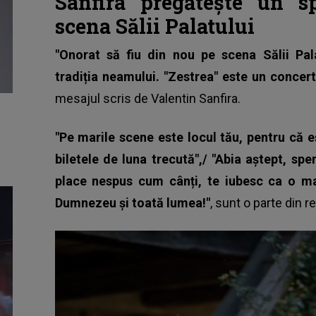
Sanfira pregătește un s
scena Sălii Palatului
"Onorat să fiu din nou pe scena Sălii Pal
tradiția neamului. "Zestrea" este un concert 
mesajul scris de
Valentin Sanfira
.
"Pe marile scene este locul tău, pentru că e
biletele de luna trecută",/ "Abia aștept, spe
place nespus cum cânți, te iubesc ca o mam
Dumnezeu și toată lumea!"
, sunt o parte din re