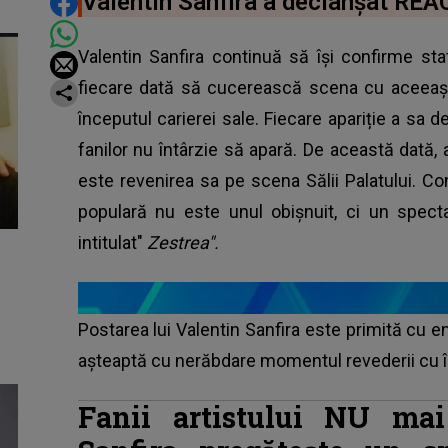
DISTRIBUIE ARTICOLUL
Valentin Sanfira a declanșat REAC
Valentin Sanfira continuă să își confirme stat
fiecare dată să cucerească scena cu aceeași 
începutul carierei sale. Fiecare apariție a sa d
fanilor nu întârzie să apară. De această dată, a
este revenirea sa pe scena Sălii Palatului. C
populară nu este unul obișnuit, ci un spectac
intitulat"
Zestrea".
Postarea lui Valentin Sanfira este primită cu
așteaptă cu nerăbdare momentul revederii cu în
Fanii artistului NU mai