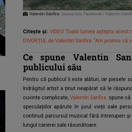
Valentin Sanfira
(sursa foto: Facebook / Valentin Sanfi
Citește și:
VIDEO Toată lumea aștepta acest m
DIVORȚUL de Valentin Sanfira: "Am promis că vin
Ce spune Valentin Sanf
publicului său
Pentru că publicul îi este alături, iar piesele 
îndrăgitul artist a ținut neapărat să le răspu
cuvinte complicate,
Valentin Sanfira
spune că p
speculațiilor apărute în jurul vieții sale per
continuă parcursul muzical fără întreruperi ș
lungul carierei sale răsunătoare.