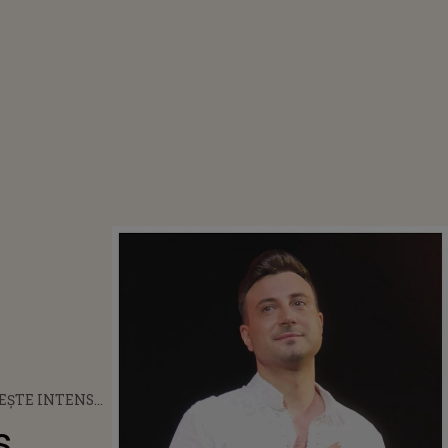
EȘTE INTENS
 VALENTIN
s
A DUPĂ