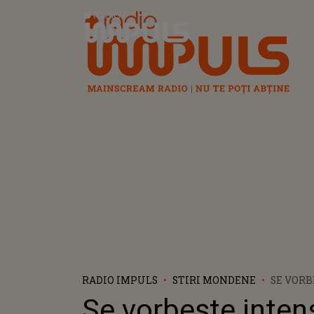
Radio Impuls
RADIO IMPULS
STIRI MONDENE
SE VORB
DESPRE
Se vorbește inten
SANFIR