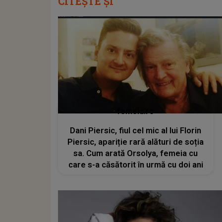
CITEȘTE ȘI
femeia.ro
Dani Piersic, fiul cel mic al lui Florin
Piersic, apariție rară alături de soția
sa. Cum arată Orsolya, femeia cu
care s-a căsătorit în urmă cu doi ani