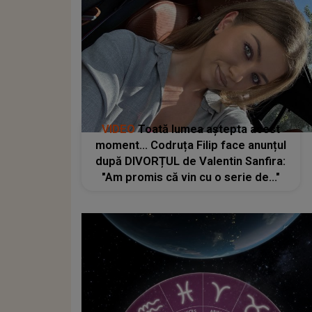
VIDEO
Toată lumea aștepta acest
moment... Codruța Filip face anunțul
după DIVORȚUL de Valentin Sanfira:
"Am promis că vin cu o serie de..."