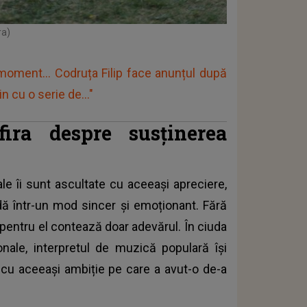
ra)
oment... Codruța Filip face anunțul după
 cu o serie de..."
ira despre susținerea
sale îi sunt ascultate cu aceeași apreciere,
ndă într-un mod sincer și emoționant. Fără
entru el contează doar adevărul. În ciuda
sonale, interpretul de muzică populară își
i cu aceeași ambiție pe care a avut-o de-a