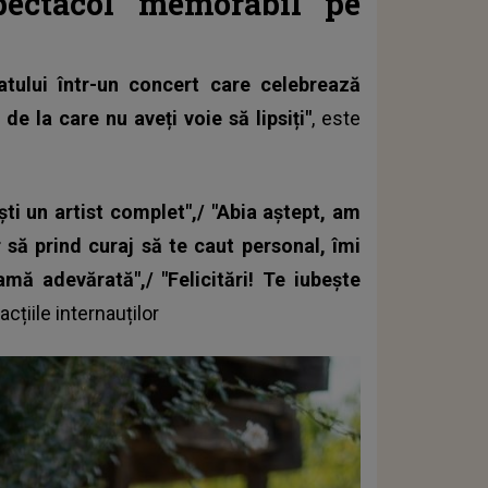
pectacol memorabil pe
atului într-un concert care celebrează
de la care nu aveți voie să lipsiți"
, este
ști un artist complet",/ "Abia aștept, am
r să prind curaj să te caut personal, îmi
ă adevărată",/ "Felicitări! Te iubește
acțiile internauților