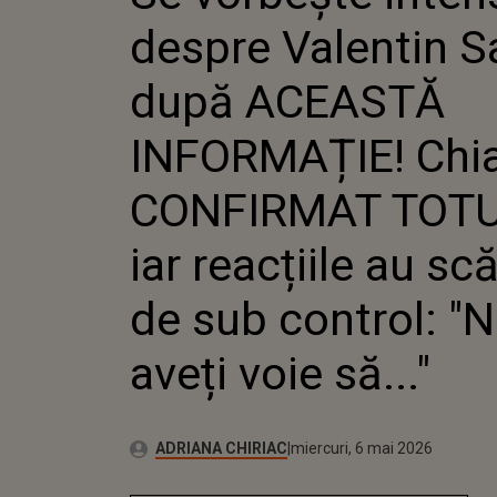
ACEASTĂ
despre Valentin S
CHIAR E
TOTUL...
AU SCĂP
după ACEASTĂ
CONTROL
VOIE SĂ..
INFORMAȚIE! Chiar
CONFIRMAT TOTUL
iar reacțiile au sc
de sub control: "
aveți voie să..."
Publicat:
Autor:
miercuri, 6 mai 2026
Actualizat:
ADRIANA CHIRIAC
miercuri, 6 mai 2026