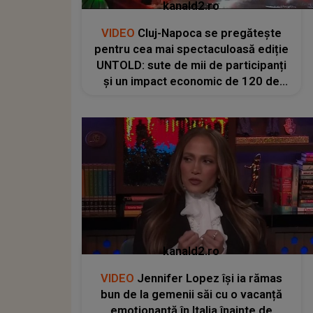
kanald2.ro
VIDEO
Cluj-Napoca se pregătește
pentru cea mai spectaculoasă ediție
UNTOLD: sute de mii de participanți
și un impact economic de 120 de
milioane de euro
kanald2.ro
VIDEO
Jennifer Lopez își ia rămas
bun de la gemenii săi cu o vacanță
emoționantă în Italia înainte de