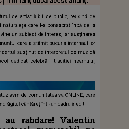
ȚII în lanț după acest anunț.
utul de artist iubit de public, reușind de
naturalețe care l-a consacrat încă de la
evine un subiect de interes, iar susținerea
nunțul care a stârnit bucuria internauților
oncertul susținut de interpretul de muzică
ol dedicat celebrării tradiției neamului,
 entuziasm de comunitatea sa ONLINE, care
drăgitul cântăreț într-un cadru inedit.
 au rabdare! Valentin