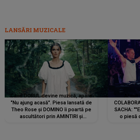
LANSĂRI MUZICALE
Când DORUL devine muzică, apare
Armin 
"Nu ajung acasă". Piesa lansată de
COLABORAR
Theo Rose și DOMINO îi poartă pe
SACHA: ""E
ascultători prin AMINTIRI și
o piesă 
REGĂSIRI, iar drumul emoțiilor
imediat pre
trece prin sufletul publicului:
cu mine șt
"Pentru toți cei care au plecat
păstrăm do