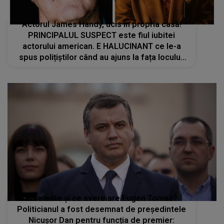
Actorul James Handy, ucis în propria casă!
PRINCIPALUL SUSPECT este fiul iubitei
actorului american. E HALUCINANT ce le-a
spus polițiștilor când au ajuns la fața locului:
"Tocmai l-am..."
Cine este și ce avere are Eugen Tomac?
Politicianul a fost desemnat de președintele
Nicușor Dan pentru funcția de premier: