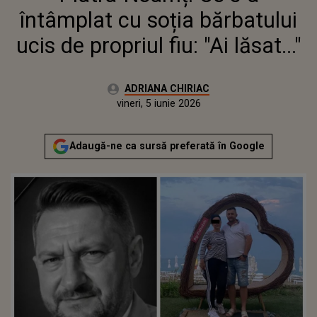
întâmplat cu soția bărbatului
ucis de propriul fiu: "Ai lăsat..."
Autor:
ADRIANA CHIRIAC
Publicat:
vineri, 5 iunie 2026
Actualizat:
vineri, 5 iunie 2026
Adaugă-ne ca sursă preferată în Google