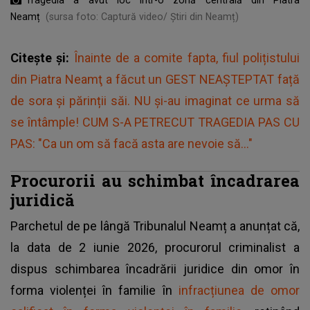
Neamț
(sursa foto: Captură video/ Știri din Neamț)
Citește și:
Înainte de a comite fapta, fiul polițistului
din Piatra Neamţ a făcut un GEST NEAȘTEPTAT față
de sora și părinții săi. NU și-au imaginat ce urma să
se întâmple! CUM S-A PETRECUT TRAGEDIA PAS CU
PAS: "Ca un om să facă asta are nevoie să..."
Procurorii au schimbat încadrarea
juridică
Parchetul de pe lângă Tribunalul Neamț a anunțat că,
la data de 2 iunie 2026, procurorul criminalist a
dispus schimbarea încadrării juridice din omor în
forma violenței în familie în
infracțiunea de omor