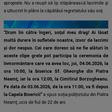
apropiate. Nu a reușit să își stăpânească lacrimile și
a izbucnit în plâns la căpătâiul regretatului său soț.
"Drum lin către îngeri, soțul meu drag! Ai lăsat
multă durere în sufletele noastre, izvor de lacrimi
și dor nespus. Cei care doresc să ne fie alături în
aceste clipe grele pot participa la ceremonia de
înmormântare care va avea loc, joi, 04.06.2026, la
ora 10:00, la biserica Sf. Gheorghe din Piatra
Neamț, iar la ora 12:00, la Cimitirul Borzogheanu.
Pe data de 03.06.2026, de la ora 11:00, va fi depus
la Capela Bisericii”
a spus soția polițistului din Piatra
Neamț, ucis de fiul de 22 de ani.