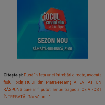
Citește și:
Pusă în fața unei întrebări directe, avocata
fiului polițistului din Piatra-Neamț A EVITAT UN
RĂSPUNS care ar fi putut lămuri tragedia. CE A FOST
ÎNTREBATĂ: "Nu vă pot..."