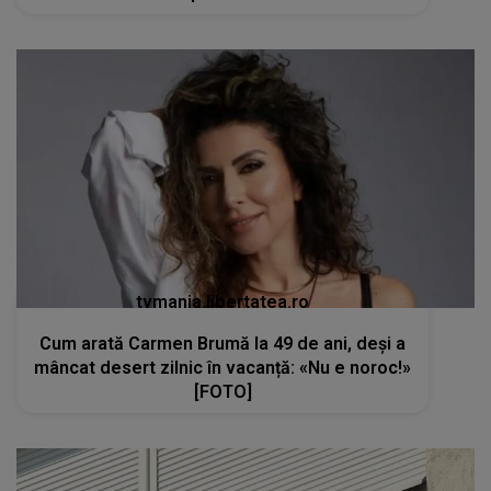
tvmania.libertatea.ro
Cum arată Carmen Brumă la 49 de ani, deși a
mâncat desert zilnic în vacanță: «Nu e noroc!»
[FOTO]