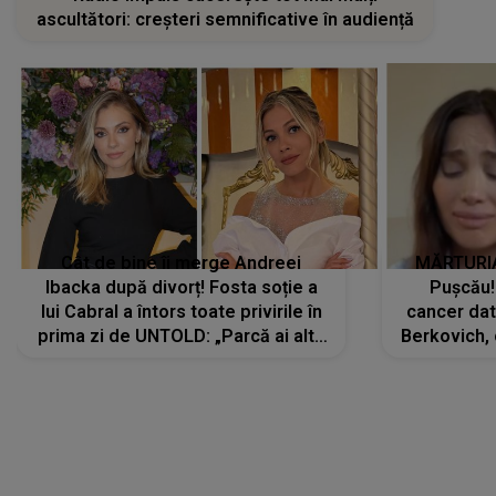
ascultători: creșteri semnificative în audiență
Cât de bine îi merge Andreei
MĂRTURIA
Ibacka după divorț! Fosta soție a
Pușcău!
lui Cabral a întors toate privirile în
cancer dato
prima zi de UNTOLD: „Parcă ai altă
Berkovich, 
strălucire, emani putere,
accident ru
încredere, siguranță...”
Dacă nu 