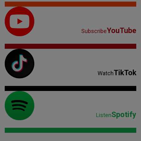
YouTube
Subscribe
TikTok
Watch
Spotify
Listen