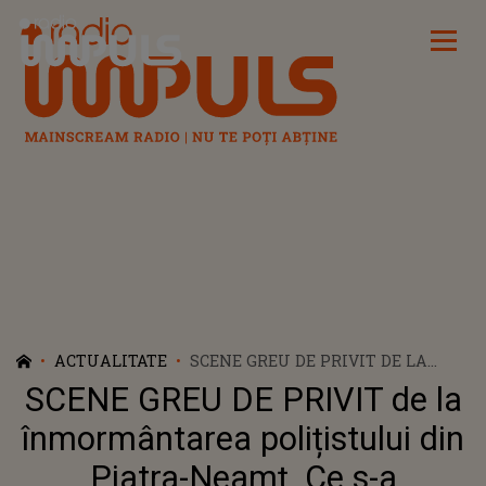
Radio Impuls
ACTUALITATE
SCENE GREU DE PRIVIT DE LA
ÎNMORMÂNTAREA POLIȚISTULUI
SCENE GREU DE PRIVIT de la
DIN PIATRA-NEAMȚ. CE S-A
ÎNTÂMPLAT CU SOȚIA
înmormântarea polițistului din
BĂRBATULUI UCIS DE PROPRIUL
Piatra-Neamț. Ce s-a
FIU: "AI LĂSAT..."