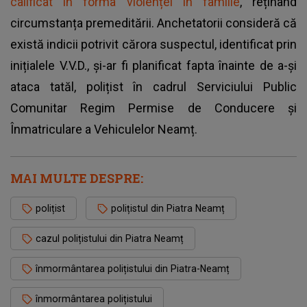
calificat în forma violenței în familie
, reținând
circumstanța premeditării. Anchetatorii consideră că
există indicii potrivit cărora suspectul, identificat prin
inițialele V.V.D., și-ar fi planificat fapta înainte de a-și
ataca tatăl, polițist în cadrul Serviciului Public
Comunitar Regim Permise de Conducere și
Înmatriculare a Vehiculelor Neamț.
MAI MULTE DESPRE:
polițist
polițistul din Piatra Neamț
cazul polițistului din Piatra Neamț
înmormântarea polițistului din Piatra-Neamț
înmormântarea polițistului