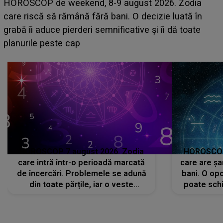
Emanuel a ținut ACEST DETALIU ASCUNS până
acum! În fața Alexandrei, concurentul din Casa Iubirii
face o MĂRTURISIRE NEAȘTEPTATĂ despre mama
sa: "I-am spus și ei în față, eu nu te iubesc pentru
că..."
HOROSCOP 7 august 2026. Zodia
HOROSCOP 
care intră într-o perioadă marcată
care are șa
de încercări. Problemele se adună
bani. O opo
din toate părțile, iar o veste
poate schi
neașteptată îi dă planurile peste
la
cap