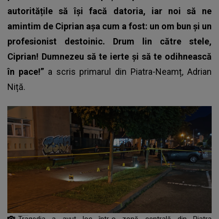
autoritățile să își facă datoria, iar noi să ne
amintim de Ciprian așa cum a fost: un om bun și un
profesionist destoinic. Drum lin către stele,
Ciprian! Dumnezeu să te ierte și să te odihnească
în pace!”
a scris primarul din Piatra-Neamț, Adrian
Niță.
Tragedia a avut loc într-o zonă centrală din Piatra