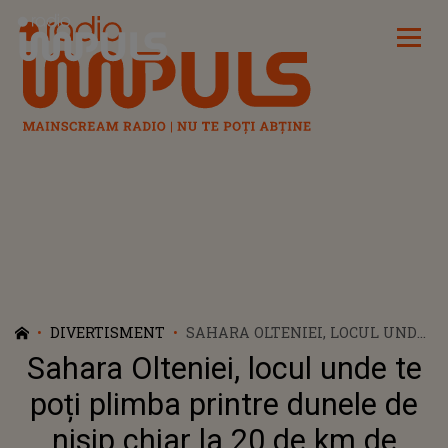
Radio Impuls
DIVERTISMENT
SAHARA OLTENIEI, LOCUL UNDE
TE POȚI PLIMBA PRINTRE
Sahara Olteniei, locul unde te
DUNELE DE NISIP CHIAR LA 20
DE KM DE CRAIOVA
poți plimba printre dunele de
nisip chiar la 20 de km de