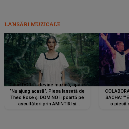
LANSĂRI MUZICALE
Când DORUL devine muzică, apare
Armin 
"Nu ajung acasă". Piesa lansată de
COLABORAR
Theo Rose și DOMINO îi poartă pe
SACHA: ""E
ascultători prin AMINTIRI și
o piesă 
REGĂSIRI, iar drumul emoțiilor
imediat pre
trece prin sufletul publicului:
cu mine șt
"Pentru toți cei care au plecat
păstrăm do