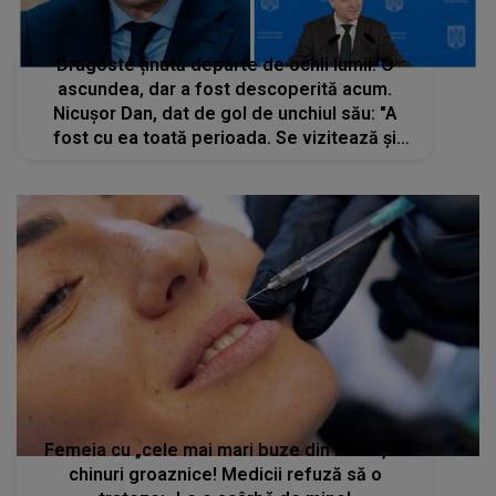
Dragoste ținută departe de ochii lumii. O
ascundea, dar a fost descoperită acum.
Nicușor Dan, dat de gol de unchiul său: "A
fost cu ea toată perioada. Se vizitează și
acum.". Ce s-a aflat despre viața
sentimentală a președintelui României
Femeia cu „cele mai mari buze din lume”, în
chinuri groaznice! Medicii refuză să o