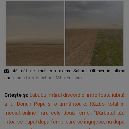
Iată cât de mult s-a extins Sahara Olteniei în ultimii
ani
(sursa foto: Facebook Mihai Enescu)
Citește și:
Labubu, mărul discordiei între fosta iubită
a lui Dorian Popa și o urmăritoare. Război total în
mediul online între cele două femei: "Bărbatul tău
întoarce capul după femei care se îngrijesc, nu după