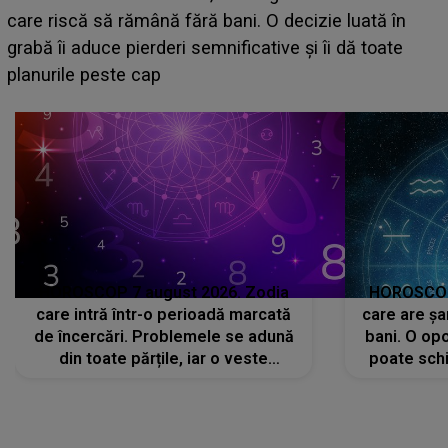
acum! În fața Alexandrei, concurentul din Casa Iubirii
face o MĂRTURISIRE NEAȘTEPTATĂ despre mama
sa: "I-am spus și ei în față, eu nu te iubesc pentru
că..."
HOROSCOP 7 august 2026. Zodia
HOROSCOP 
care intră într-o perioadă marcată
care are șa
de încercări. Problemele se adună
bani. O opo
din toate părțile, iar o veste
poate schi
neașteptată îi dă planurile peste
la
cap