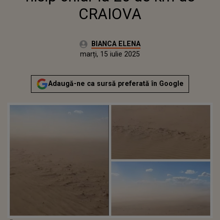
CRAIOVA
Autor:
BIANCA ELENA
Publicat:
marți, 15 iulie 2025
Actualizat:
marți, 15 iulie 2025
Adaugă-ne ca sursă preferată în Google