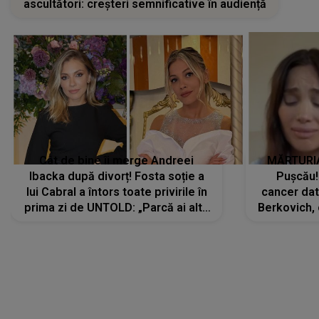
ascultători: creșteri semnificative în audiență
Cât de bine îi merge Andreei
MĂRTURIA
Ibacka după divorț! Fosta soție a
Pușcău!
lui Cabral a întors toate privirile în
cancer dato
prima zi de UNTOLD: „Parcă ai altă
Berkovich, 
strălucire, emani putere,
accident ru
încredere, siguranță...”
Dacă nu 