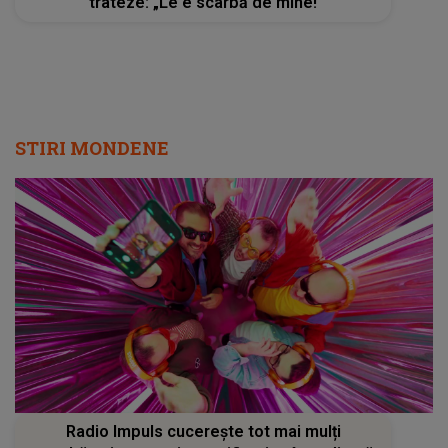
trateze: „Le e scârbă de mine!
STIRI MONDENE
Radio Impuls cucerește tot mai mulți