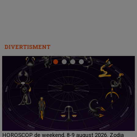
departe ca să le fie mai bine"
DIVERTISMENT
Emanuel a ținut ACEST DETALIU ASCUNS până