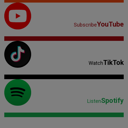
YouTube
Subscribe
TikTok
Watch
Spotify
Listen