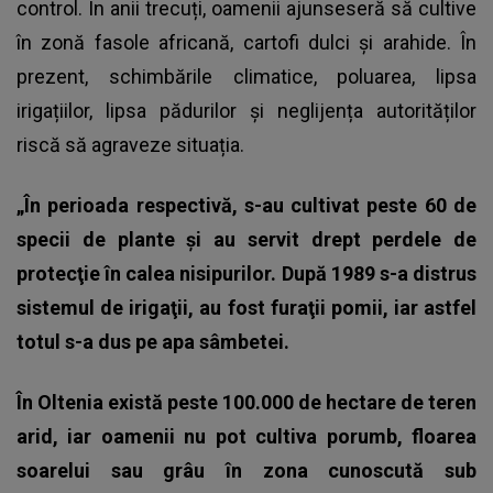
control. În anii trecuți, oamenii ajunseseră să cultive
în zonă fasole africană, cartofi dulci şi arahide. În
prezent, schimbările climatice, poluarea, lipsa
irigațiilor, lipsa pădurilor și neglijența autorităților
riscă să agraveze situația.
„În perioada respectivă, s-au cultivat peste 60 de
specii de plante şi au servit drept perdele de
protecţie în calea nisipurilor. După 1989 s-a distrus
sistemul de irigaţii, au fost furaţii pomii, iar astfel
totul s-a dus pe apa sâmbetei.
În Oltenia există peste 100.000 de hectare de teren
arid, iar oamenii nu pot cultiva porumb, floarea
soarelui sau grâu în zona cunoscută sub