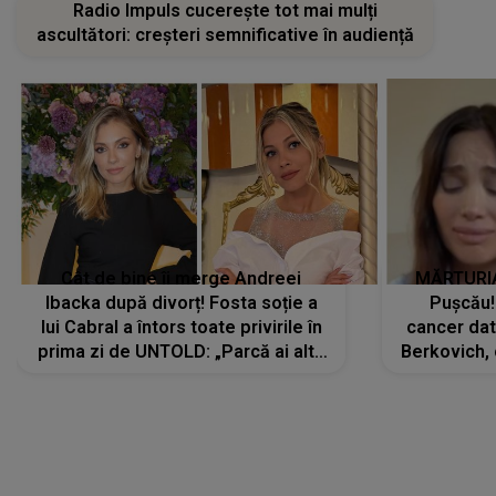
Radio Impuls cucerește tot mai mulți
ascultători: creșteri semnificative în audiență
Cât de bine îi merge Andreei
MĂRTURIA
Ibacka după divorț! Fosta soție a
Pușcău!
lui Cabral a întors toate privirile în
cancer dato
prima zi de UNTOLD: „Parcă ai altă
Berkovich, 
strălucire, emani putere,
accident ru
încredere, siguranță...”
Dacă nu 