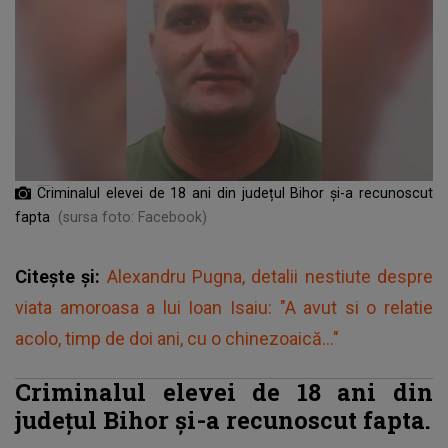
Criminalul elevei de 18 ani din județul Bihor și-a recunoscut
fapta
(sursa foto: Facebook)
Citește și:
Alexandru Pugna, detalii nestiute despre
viata amoroasa a lui Ioan Isaiu: "A avut si o relatie
acolo, timp de doi ani, cu o chinezoaică..."
Criminalul elevei de 18 ani din
județul Bihor și-a recunoscut fapta.