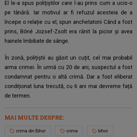
El le-a spus polițiștilor care l-au prins
cum a ucis-o
pe tânără
. Iar motivul ar fi refuzul acesteia de a
începe o relație cu el, spun anchetatorii Când a fost
prins, Bóné Jozsef-Zsolt era rănit la picior și avea
hainele îmbibate de sânge.
În zonă, polițiștii au găsit un cuțit, cel mai probabil
arma crimei. În urmă cu 20 de ani, suspectul a fost
condamnat pentru o altă crimă. Dar a fost eliberat
condiționat luna trecută, cu 6 ani mai devreme față
de termen.
MAI MULTE DESPRE:
crima din Bihor
crima
bihor