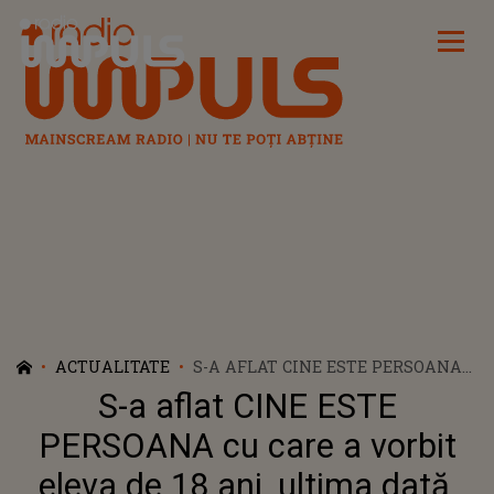
Radio Impuls
ACTUALITATE
S-A AFLAT CINE ESTE PERSOANA
CU CARE A VORBIT ELEVA DE 18
S-a aflat CINE ESTE
ANI, ULTIMA DATĂ, ÎNAINTE SĂ
FIE UCISĂ PE CÂMPUL DIN BIHOR.
PERSOANA cu care a vorbit
CE S-A ÎNTÂMPLAT IMEDIAT DUPĂ
eleva de 18 ani, ultima dată,
CE A ÎNCHIS TELEFONUL: "A