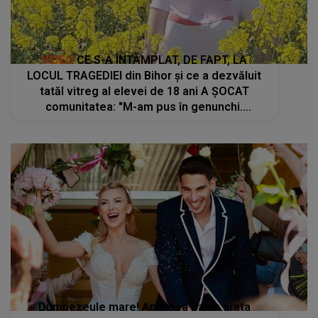
VIDEO
CE S-A ÎNTÂMPLAT, DE FAPT, LA
LOCUL TRAGEDIEI din Bihor și ce a dezvăluit
tatăl vitreg al elevei de 18 ani A ȘOCAT
comunitatea: "M-am pus în genunchi.
Criminalul i-a..."
Dumnezeule mare! Andreea Balan arata