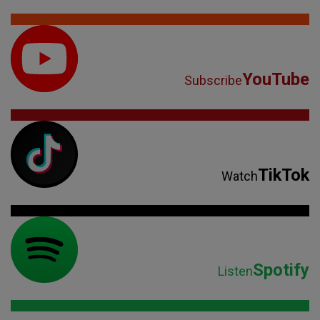
YouTube
Subscribe
TikTok
Watch
Spotify
Listen