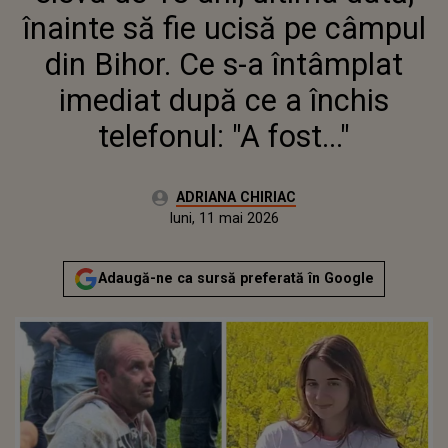
FOST..."
înainte să fie ucisă pe câmpul
din Bihor. Ce s-a întâmplat
imediat după ce a închis
telefonul: "A fost..."
Autor:
ADRIANA CHIRIAC
Publicat:
luni, 11 mai 2026
Adaugă-ne ca sursă preferată în Google