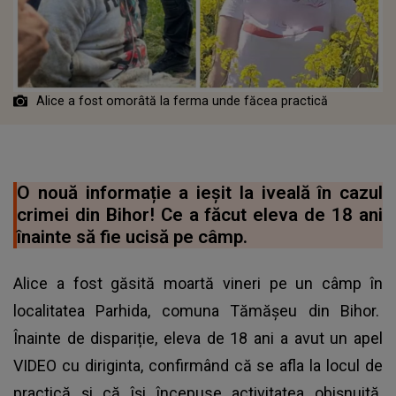
Alice a fost omorâtă la ferma unde făcea practică
O nouă informație a ieșit la iveală în cazul
crimei din Bihor! Ce a făcut eleva de 18 ani
înainte să fie ucisă pe câmp.
Alice a fost găsită moartă vineri pe un câmp în
localitatea Parhida, comuna Tămășeu din Bihor.
Înainte de dispariție, eleva de 18 ani a avut un apel
VIDEO cu diriginta, confirmând că se afla la locul de
practică și că își începuse activitatea obișnuită.