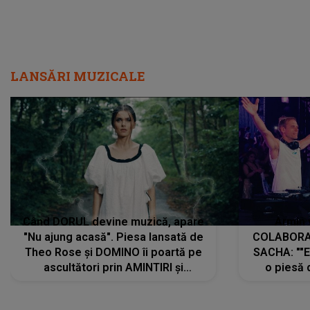
LANSĂRI MUZICALE
Când DORUL devine muzică, apare
Armin 
"Nu ajung acasă". Piesa lansată de
COLABORAR
Theo Rose și DOMINO îi poartă pe
SACHA: ""E
ascultători prin AMINTIRI și
o piesă 
REGĂSIRI, iar drumul emoțiilor
imediat pre
trece prin sufletul publicului:
cu mine șt