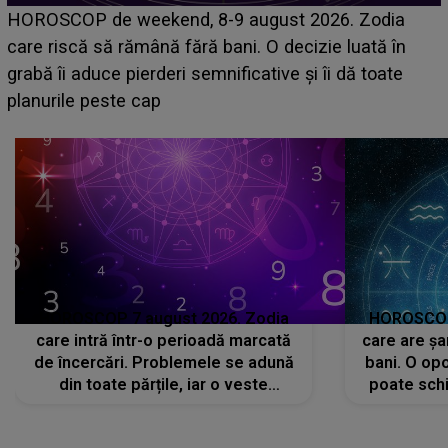
Emanuel a ținut ACEST DETALIU ASCUNS până
acum! În fața Alexandrei, concurentul din Casa Iubirii
face o MĂRTURISIRE NEAȘTEPTATĂ despre mama
sa: "I-am spus și ei în față, eu nu te iubesc pentru
că..."
HOROSCOP 7 august 2026. Zodia
HOROSCOP 
care intră într-o perioadă marcată
care are șa
de încercări. Problemele se adună
bani. O opo
din toate părțile, iar o veste
poate schi
neașteptată îi dă planurile peste
la
cap