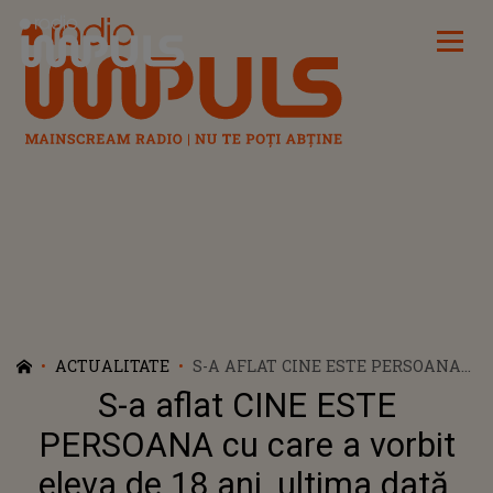
Radio Impuls
ACTUALITATE
S-A AFLAT CINE ESTE PERSOANA
CU CARE A VORBIT ELEVA DE 18
S-a aflat CINE ESTE
ANI, ULTIMA DATĂ, ÎNAINTE SĂ
FIE UCISĂ PE CÂMPUL DIN BIHOR.
PERSOANA cu care a vorbit
CE S-A ÎNTÂMPLAT IMEDIAT DUPĂ
eleva de 18 ani, ultima dată,
CE A ÎNCHIS TELEFONUL: "A