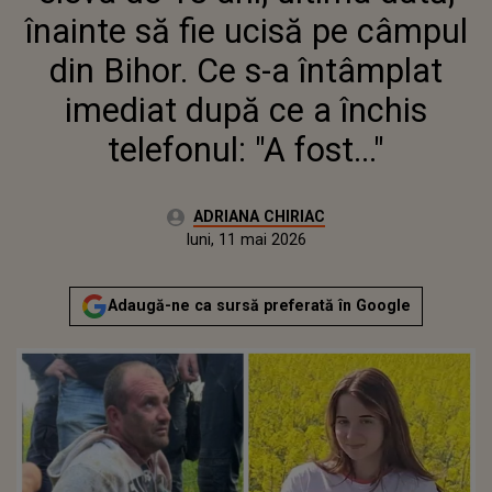
FOST..."
înainte să fie ucisă pe câmpul
din Bihor. Ce s-a întâmplat
imediat după ce a închis
telefonul: "A fost..."
Autor:
ADRIANA CHIRIAC
Publicat:
luni, 11 mai 2026
Adaugă-ne ca sursă preferată în Google