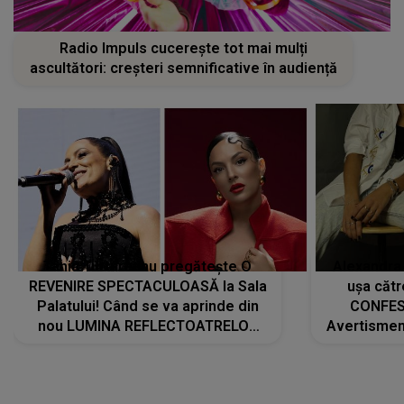
Radio Impuls cucerește tot mai mulți
ascultători: creșteri semnificative în audiență
Tania Turtureanu pregătește O
Alexandra
REVENIRE SPECTACULOASĂ la Sala
ușa cătr
Palatului! Când se va aprinde din
CONFES
nou LUMINA REFLECTOATRELOR
Avertismentu
pentru artistă: " Vor fi multe
rămas ÎNT
cântece noi, în premieră. Cântece
au format-
care abia acum învață să respire"
"Am f