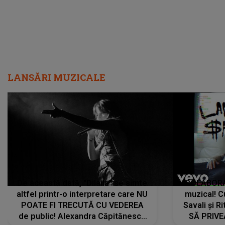
LANSĂRI MUZICALE
De această dată, "Dilaila" se simte
COLABORAR
altfel printr-o interpretare care NU
muzical! C
POATE FI TRECUTĂ CU VEDEREA
Savali și Ri
de public! Alexandra Căpitănescu
SĂ PRIV