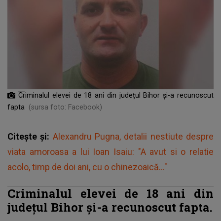
Criminalul elevei de 18 ani din județul Bihor și-a recunoscut
fapta
(sursa foto: Facebook)
Citește și:
Alexandru Pugna, detalii nestiute despre
viata amoroasa a lui Ioan Isaiu: "A avut si o relatie
acolo, timp de doi ani, cu o chinezoaică..."
Criminalul elevei de 18 ani din
județul Bihor și-a recunoscut fapta.