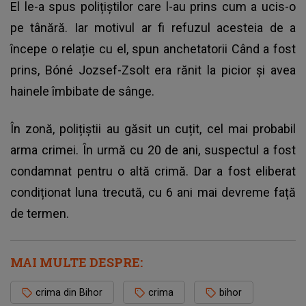
El le-a spus polițiștilor care l-au prins
cum a ucis-o
pe tânără
. Iar motivul ar fi refuzul acesteia de a
începe o relație cu el, spun anchetatorii Când a fost
prins, Bóné Jozsef-Zsolt era rănit la picior și avea
hainele îmbibate de sânge.
În zonă, polițiștii au găsit un cuțit, cel mai probabil
arma crimei. În urmă cu 20 de ani, suspectul a fost
condamnat pentru o altă crimă. Dar a fost eliberat
condiționat luna trecută, cu 6 ani mai devreme față
de termen.
MAI MULTE DESPRE:
crima din Bihor
crima
bihor