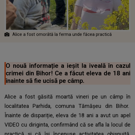
Alice a fost omorâtă la ferma unde făcea practică
O nouă informație a ieșit la iveală în cazul
crimei din Bihor! Ce a făcut eleva de 18 ani
înainte să fie ucisă pe câmp.
Alice a fost găsită moartă vineri pe un câmp în
localitatea Parhida, comuna Tămășeu din Bihor.
Înainte de dispariție, eleva de 18 ani a avut un apel
VIDEO cu diriginta, confirmând că se afla la locul de
practică și că își începuse activitatea obișnuită.