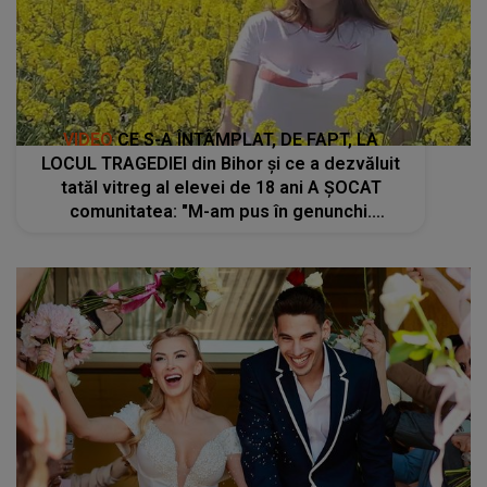
VIDEO
CE S-A ÎNTÂMPLAT, DE FAPT, LA
LOCUL TRAGEDIEI din Bihor și ce a dezvăluit
tatăl vitreg al elevei de 18 ani A ȘOCAT
comunitatea: "M-am pus în genunchi.
Criminalul i-a..."