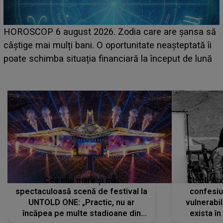
LINE-UP UNTOLD ONE, prima zi. Cine sunt artiștii
care deschid festivalul și de la ce ore au loc cele mai
așteptate concerte pe scena principală?
Cea mai mare și mai
Charli xc
spectaculoasă scenă de festival la
confesiu
UNTOLD ONE: „Practic, nu ar
vulnerabil
încăpea pe multe stadioane din
exista în