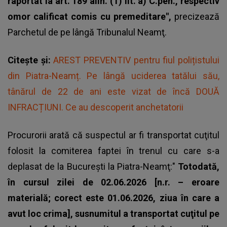
raportat la art. 189 alin. (1) lit. a) C.pen., respectiv
omor calificat comis cu premeditare",
precizează
Parchetul de pe lângă Tribunalul Neamţ.
Citește și:
AREST PREVENTIV pentru fiul polițistului
din Piatra-Neamț. Pe lângă uciderea tatălui său,
tânărul de 22 de ani este vizat de încă DOUĂ
INFRACȚIUNI. Ce au descoperit anchetatorii
Procurorii arată că
suspectul ar fi transportat cuţitul
folosit la comiterea faptei în trenul
cu care s-a
deplasat de la Bucureşti la Piatra-Neamţ:"
Totodată,
în cursul zilei de 02.06.2026 [n.r. – eroare
materială; corect este 01.06.2026, ziua în care a
avut loc crima], susnumitul a transportat cuţitul pe