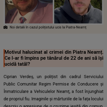
Noi detalii în cazul polițistului ucis la Piatra-Neamț
Motivul halucinat al crimei din Piatra Neamț.
Ce l-ar fi împins pe tânărul de 22 de ani să își
ucidă tatăl?
Ciprian Verdeș, un polițist din cadrul Serviciului
Public Comunitar Regim Permise de Conducere și
Înmatriculare a Vehiculelor Neamț, a fost înjunghiat
de propriul fiu. Imaginile și mărturiile de la fața locului
descriu o agresiune de o cruzime ieșită din comun,