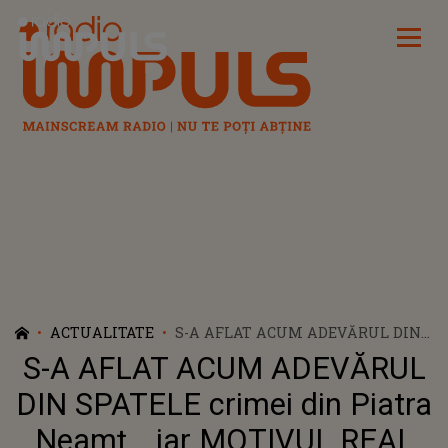
Radio Impuls
ACTUALITATE
S-A AFLAT ACUM ADEVĂRUL DIN
SPATELE CRIMEI DIN PIATRA
S-A AFLAT ACUM ADEVĂRUL
NEAMȚ... IAR MOTIVUL REAL
CARE L-AR FI ÎMPINS PE TÂNĂRUL
DIN SPATELE crimei din Piatra
DE 22 DE ANI SĂ ÎȘI UCIDĂ TATĂL
Neamț... iar MOTIVUL REAL
E IREAL. FAMILIA POLIȚISTULUI