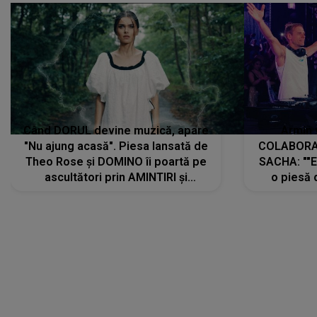
Când DORUL devine muzică, apare
Armin 
"Nu ajung acasă". Piesa lansată de
COLABORAR
Theo Rose și DOMINO îi poartă pe
SACHA: ""E
ascultători prin AMINTIRI și
o piesă 
REGĂSIRI, iar drumul emoțiilor
imediat pre
trece prin sufletul publicului:
cu mine șt
"Pentru toți cei care au plecat
păstrăm do
departe ca să le fie mai bine"