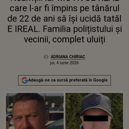
ȘI VECINII, COMPLET ULUIȚI
care l-ar fi împins pe tânărul
de 22 de ani să își ucidă tatăl
E IREAL. Familia polițistului și
vecinii, complet uluiți
Autor:
ADRIANA CHIRIAC
Publicat:
joi, 4 iunie 2026
Actualizat:
joi, 4 iunie 2026
Adaugă-ne ca sursă preferată în Google