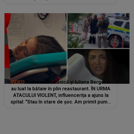
ar fi văzut-o prin geam: "Ai început să o bați
pe sora mea și..."
VIDEO
Andreea Bostănică și Iuliana Bergoi s-
au luat la bătaie în plin reastaurant. ÎN URMA
ATACULUI VIOLENT, influencerița a ajuns la
spital: "Stau în stare de șoc. Am primit pumni
în cap, am fost trasă de păr. Mi s-au..."