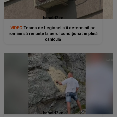
kanald2.ro
VIDEO
Teama de Legionella îi determină pe
români să renunțe la aerul condiționat în plină
caniculă
kanald2.ro