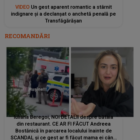
VIDEO
Un gest aparent romantic a stârnit
indignare și a declanșat o anchetă penală pe
Transfăgărășan
RECOMANDĂRI
Iuliana Beregoi, NOI DETALII despre bătaia
din restaurant. CE AR FI FĂCUT Andreea
Bostănică în parcarea localului înainte de
SCANDAL și ce gest ar fi făcut mama ei când