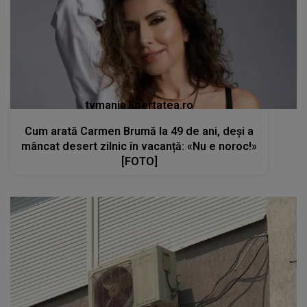
tvmania.libertatea.ro
Cum arată Carmen Brumă la 49 de ani, deși a
mâncat desert zilnic în vacanță: «Nu e noroc!»
[FOTO]