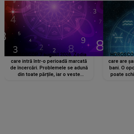
HOROSCOP 7 august 2026. Zodia
HOROSCOP 
care intră într-o perioadă marcată
care are șa
de încercări. Problemele se adună
bani. O opo
din toate părțile, iar o veste
poate schi
neașteptată îi dă planurile peste
la
cap