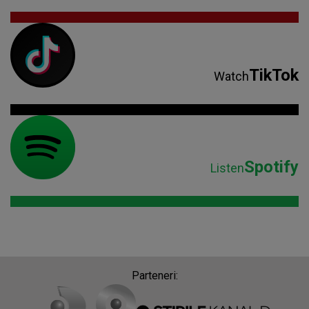
TikTok
Watch
Spotify
Listen
Parteneri: