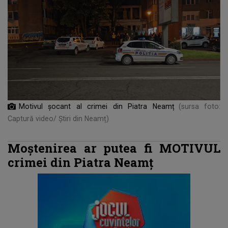
Motivul șocant al crimei din Piatra Neamț
(sursa foto:
Captură video/ Știri din Neamț)
Moștenirea ar putea fi MOTIVUL
crimei din Piatra Neamț