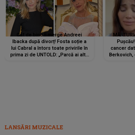
Cât de bine îi merge Andreei
MĂRTURIA
Ibacka după divorț! Fosta soție a
Pușcău!
lui Cabral a întors toate privirile în
cancer dato
prima zi de UNTOLD: „Parcă ai altă
Berkovich, 
strălucire, emani putere,
accident ru
încredere, siguranță...”
Dacă nu 
LANSĂRI MUZICALE