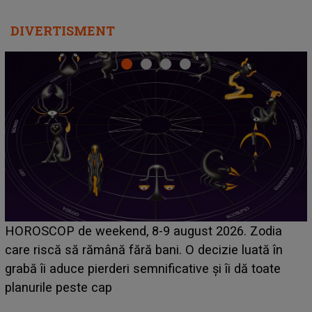
DIVERTISMENT
Emanuel a ținut ACEST DETALIU ASCUNS până
acum! În fața Alexandrei, concurentul din Casa Iubirii
face o MĂRTURISIRE NEAȘTEPTATĂ despre mama
sa: "I-am spus și ei în față, eu nu te iubesc pentru
că..."