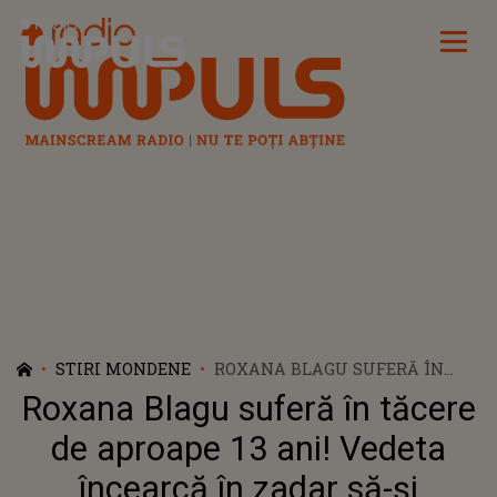
Radio Impuls
STIRI MONDENE
ROXANA BLAGU SUFERĂ ÎN
TĂCERE DE APROAPE 13 ANI!
Roxana Blagu suferă în tăcere
VEDETA ÎNCEARCĂ ÎN ZADAR
SĂ-ȘI RECUPEREZE FIICA: „ȘI
de aproape 13 ani! Vedeta
DACĂ AM SPERANȚE, TIMPUL
încearcă în zadar să-și
ACESTA NU NI-L MAI DĂ