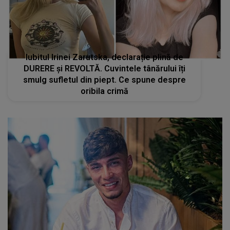
Ce ascunde, de fapt, Dorobanțu? Mesajul
criptic care a pus pe jar susținătorii
concurentului din Casa Iubirii. INCREDIBIL ce a
avut curajul să spună! Este lovitura pe care
nu o aștepta nimeni