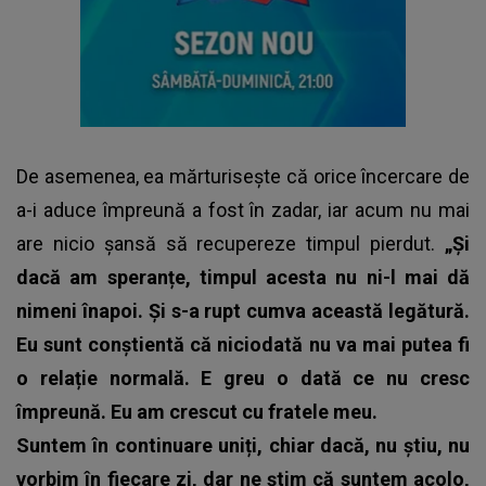
De asemenea, ea mărturisește că orice încercare de
a-i aduce împreună a fost în zadar, iar acum nu mai
are nicio șansă să recupereze timpul pierdut.
„Și
dacă am speranțe, timpul acesta nu ni-l mai dă
nimeni înapoi. Și s-a rupt cumva această legătură.
Eu sunt conștientă că niciodată nu va mai putea fi
o relație normală. E greu o dată ce nu cresc
împreună. Eu am crescut cu fratele meu.
Suntem în continuare uniți, chiar dacă, nu știu, nu
vorbim în fiecare zi, dar ne știm că suntem acolo,