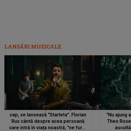
Când IUBIREA îți dă lumea peste
Când DORUL
cap, se lansează "Starleta". Florian
"Nu ajung 
Rus cântă despre acea persoană
Theo Rose 
care intră în viața noastră, "ne fură"
ascultă
toate PRIVIRILE, toate GÂNDURILE,
REGĂSIRI
tot UNIVERSUL și fără să ne dăm
trece pr
seama, ajunge să fie motivul
"Pentru t
pentru care zâmbim
departe 