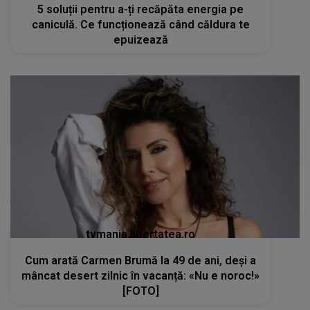
tvmania.libertatea.ro
Cum arată Carmen Brumă la 49 de ani, deși a
mâncat desert zilnic în vacanță: «Nu e noroc!»
[FOTO]