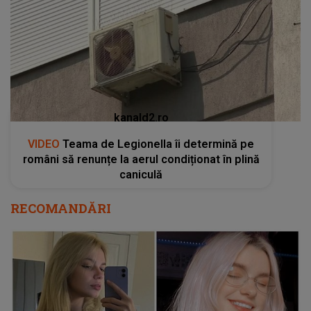
VIDEO
Teama de Legionella îi determină pe
români să renunțe la aerul condiționat în plină
caniculă
RECOMANDĂRI
Iubitul Irinei Zarutska, declarație plină de
DURERE și REVOLTĂ. Cuvintele tânărului îți
smulg sufletul din piept. Ce spune despre
oribila crimă