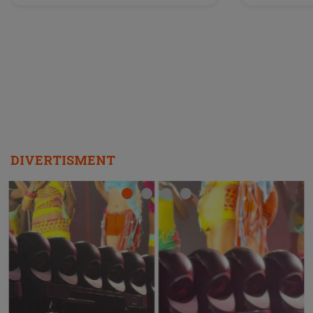
DIVERTISMENT
HOROSCOP 11 august 2026. Marte intră în Rac și
aduce tensiuni uriașe pentru o zodie! Conflictele
t
izbucnesc din senin în jurul ei, iar o situație dificilă
scapă de sub control