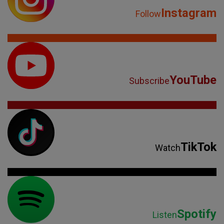
TikTok
Watch
Spotify
Listen
Parteneri: