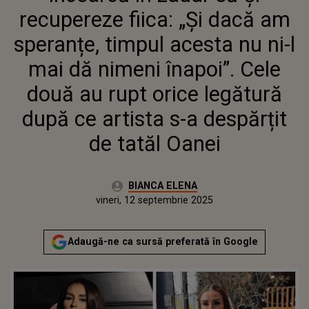
NIMENI ÎNAPOI”. CELE DOUĂ
recupereze fiica: „Și dacă am
AU RUPT ORICE LEGĂTURĂ
DUPĂ CE ARTISTA S-A
speranțe, timpul acesta nu ni-l
DESPĂRȚIT DE TATĂL OANEI
mai dă nimeni înapoi”. Cele
două au rupt orice legătură
după ce artista s-a despărțit
de tatăl Oanei
Autor:
BIANCA ELENA
Publicat:
vineri, 12 septembrie 2025
Actualizat:
vineri, 12 septembrie 2025
Adaugă-ne ca sursă preferată în Google