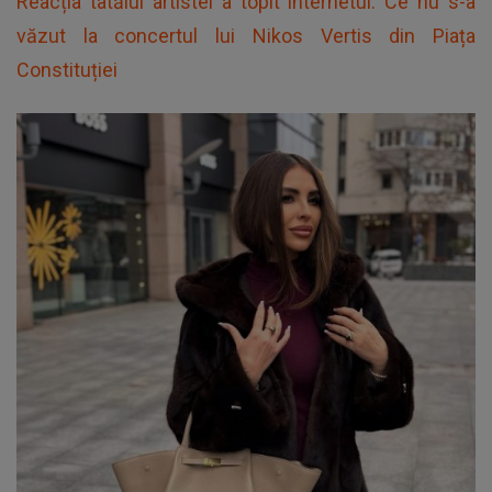
Reacția tatălui artistei a topit internetul. Ce nu s-a
văzut la concertul lui Nikos Vertis din Piața
Constituției