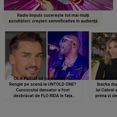
CE A PUTUT să pățească Emil
Cât de b
Rengle pe scenă la UNTOLD ONE?
Ibacka dup
Cunoscutul dansator a fost
lui Cabral a
dezbrăcat de FLO RIDA în fața
prima zi d
tuturor: „Mi-a dat hainele lui. Ce s-a
strălu
întâmplat mai exact...”
încre
LANSĂRI MUZICALE