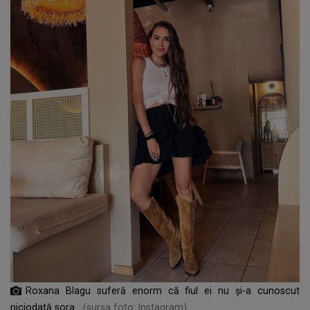
Roxana Blagu suferă enorm că fiul ei nu și-a cunoscut
niciodată sora
(sursa foto: Instagram)