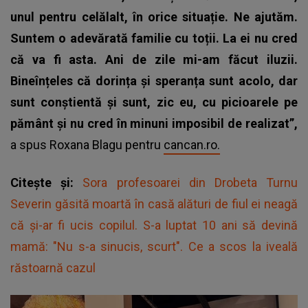
unul pentru celălalt, în orice situație. Ne ajutăm.
Suntem o adevărată familie cu toții. La ei nu cred
că va fi asta. Ani de zile mi-am făcut iluzii.
Bineînțeles că dorința și speranța sunt acolo, dar
sunt conștientă și sunt, zic eu, cu picioarele pe
pământ și nu cred în minuni imposibil de realizat”,
a spus
Roxana Blagu
pentru
cancan.ro.
Citește și:
Sora profesoarei din Drobeta Turnu
Severin găsită moartă în casă alături de fiul ei neagă
că și-ar fi ucis copilul. S-a luptat 10 ani să devină
mamă: "Nu s-a sinucis, scurt". Ce a scos la iveală
răstoarnă cazul