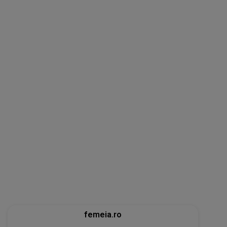
femeia.ro
5 soluții pentru a-ți recăpăta energia pe
caniculă. Ce funcționează când căldura te
epuizează