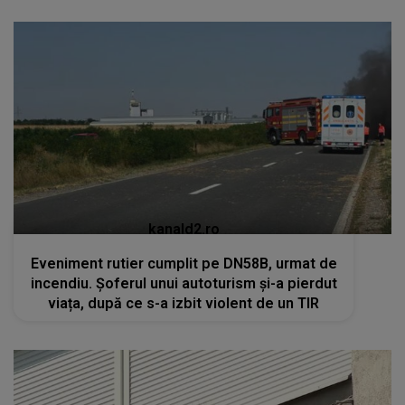
kanald2.ro
Eveniment rutier cumplit pe DN58B, urmat de
incendiu. Șoferul unui autoturism și-a pierdut
viața, după ce s-a izbit violent de un TIR
kanald2.ro