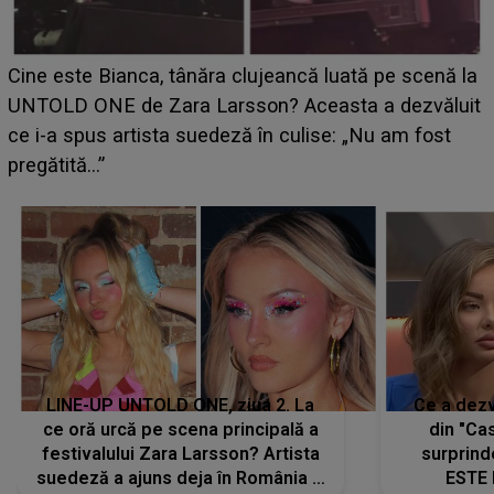
LINE-UP UNTOLD ONE, ziua 2. La
Ce a dezv
ce oră urcă pe scena principală a
din "Cas
festivalului Zara Larsson? Artista
surprind
suedeză a ajuns deja în România și
ESTE 
s-a filmat din camera de hotel
Alexandr
faptului 
IMED