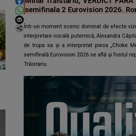
DISTRIBUIE ARTICOLUL
Mihai Trăistariu, VERDICT FĂRĂ
semifinala 2 Eurovision 2026. Ro
Într-un moment scenic dominat de efecte vizua
interpretare vocală puternică, Alexandra Căpi
de trupa sa şi a interpretat piesa „Choke M
semifinală Eurovision 2026 se află şi fostul re
Trăistariu.