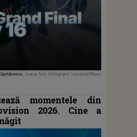
 Căpitănescu
(sursa foto: Instagram/ Universal Music
izează momentele din
ovision 2026. Cine a
măgit