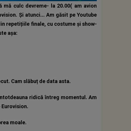
ă mă culc devreme- la 20.00( am avion
ovision. Și atunci... Am găsit pe Youtube
in repetițiile finale, cu costume și show-
ste așa:
cut. Cam slăbuț de data asta.
 întotdeauna ridică întreg momentul. Am
e Eurovision.
prea moale.