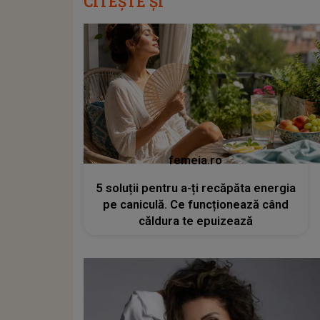
CITEȘTE ȘI
femeia.ro
5 soluții pentru a-ți recăpăta energia
pe caniculă. Ce funcționează când
căldura te epuizează