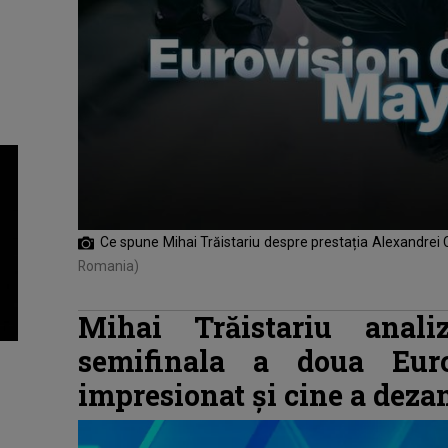
Ce spune Mihai Trăistariu despre prestația Alexandrei
Romania)
Mihai Trăistariu anal
semifinala a doua Eur
impresionat şi cine a deza