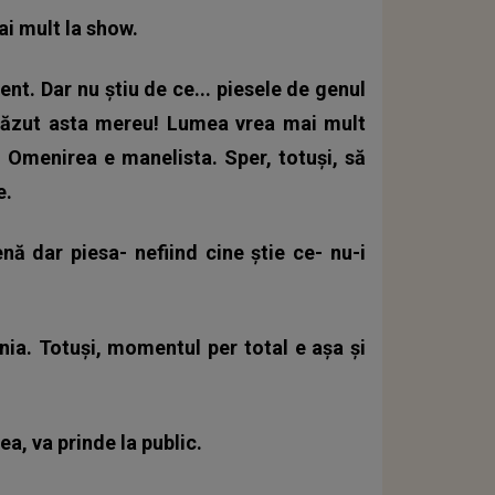
i mult la show.
t. Dar nu știu de ce... piesele de genul
 văzut asta mereu! Lumea vrea mai mult
. Omenirea e manelista. Sper, totuși, să
e.
ă dar piesa- nefiind cine știe ce- nu-i
ia. Totuși, momentul per total e așa și
a, va prinde la public.