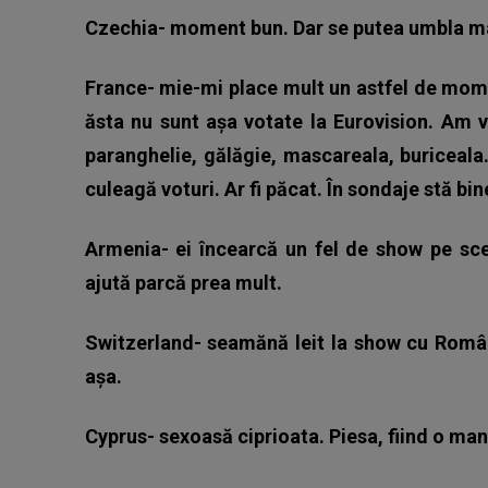
Czechia- moment bun. Dar se putea umbla ma
France- mie-mi place mult un astfel de momen
ăsta nu sunt așa votate la Eurovision. Am
paranghelie, gălăgie, mascareala, buriceala
culeagă voturi. Ar fi păcat. În sondaje stă bin
Armenia- ei încearcă un fel de show pe scen
ajută parcă prea mult.
Switzerland- seamănă leit la show cu Român
așa.
Cyprus- sexoasă ciprioata. Piesa, fiind o mane