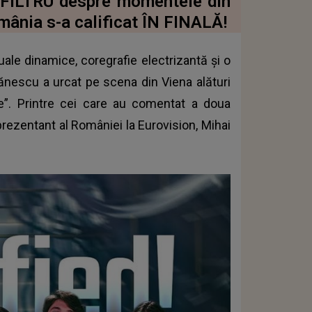
 FILTRU despre momentele din
mânia s-a calificat ÎN FINALĂ!
le dinamice, coregrafie electrizantă și o
tănescu a urcat pe scena din Viena alături
e”. Printre cei care au comentat a doua
prezentant al României la Eurovision, Mihai