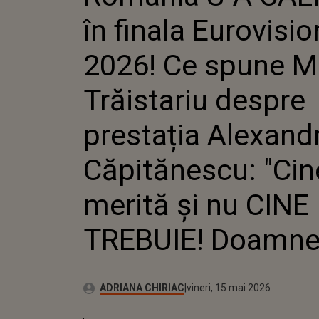
SPUNE 
în finala Eurovisio
TRĂISTA
PRESTA
ALEXAN
2026! Ce spune M
CĂPITĂN
MERITĂ 
Trăistariu despre
TREBUIE
prestația Alexand
Căpitănescu: "Cin
merită și nu CINE
TREBUIE! Doamne.
Autor:
Publicat:
ADRIANA CHIRIAC
vineri, 15 mai 2026