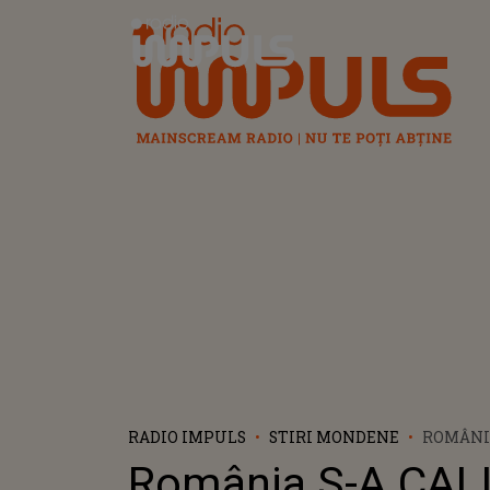
Radio Impuls
RADIO IMPULS
STIRI MONDENE
ROMÂNI
CALIFIC
România S-A CAL
EUROVIS