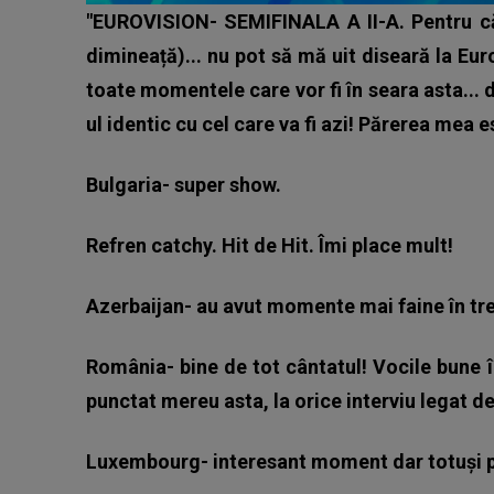
"EUROVISION- SEMIFINALA A II-A. Pentru c
dimineață)... nu pot să mă uit diseară la Eur
toate momentele care vor fi în seara asta... d
ul identic cu cel care va fi azi! Părerea mea e
Bulgaria- super show.
Refren catchy. Hit de Hit. Îmi place mult!
Azerbaijan- au avut momente mai faine în tre
România- bine de tot cântatul! Vocile bune
punctat mereu asta, la orice interviu legat d
Luxembourg- interesant moment dar totuși 