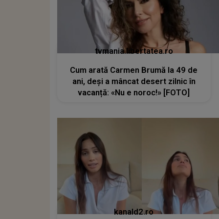
tvmania.libertatea.ro
Cum arată Carmen Brumă la 49 de
ani, deși a mâncat desert zilnic în
vacanță: «Nu e noroc!» [FOTO]
kanald2.ro