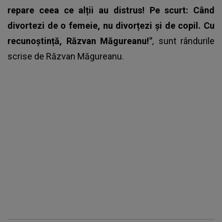
repare ceea ce alții au distrus! Pe scurt: Când
divortezi de o femeie, nu divorțezi și de copil. Cu
recunoștință, Răzvan Măgureanu!"
,
sunt rândurile
scrise de
Răzvan Măgureanu
.