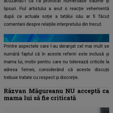
acuzându-l că i-a provocat numeroase traume și
lipsuri. Fiul artistului a avut o reacție vehementă
după ce actuala soție a tatălui său ar fi făcut
comentarii despre relațiile interpretului din trecut.
Printre aspectele care l-au deranjat cel mai mult se
numără faptul că în aceste referiri este inclusă și
mama lui, motiv pentru care nu tolerează criticile la
adresa femeii, considerând că aceste discuții
trebuie tratate cu respect și discreție.
Răzvan Măgureanu NU acceptă ca
mama lui să fie criticată