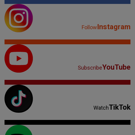
Instagram
Follow
YouTube
Subscribe
TikTok
Watch