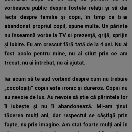
vorbeasca public despre fostele relații și să dai
lecții despre familie și copii, în timp ce ți-ai
abandonat propriul copil, spune multe. Un părinte
nu înseamnă vorbe la TV si prezență, grijă, sprijin
și iubire. Eu am crescut fără tată de la 4 ani. Nu ai
fost acolo pentru mine, nu ai știut prin ce am
trecut, nu ai întrebat, nu ai ajutat.
Iar acum să te aud vorbind despre cum nu trebuie
„cocoloșiți” copiii este ironic și dureros. Copiii nu
au nevoie de lux. Au nevoie să știe că părintele lor
îi iubește și nu îi abandonează. Mi-am ținut
tăcerea mulți ani, dar respectul se câștigă prin
fapte, nu prin imagine. Am stat foarte mulți ani în