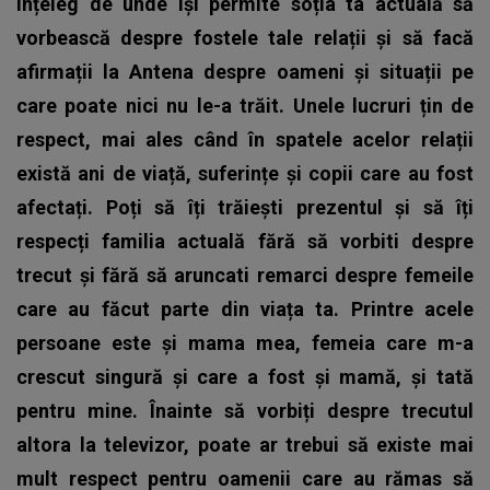
înțeleg de unde își permite soția ta actuală să
vorbească despre fostele tale relații și să facă
afirmații la Antena despre oameni și situații pe
care poate nici nu le-a trăit. Unele lucruri țin de
respect, mai ales când în spatele acelor relații
există ani de viață, suferințe și copii care au fost
afectați.
Poți să îți trăiești prezentul și să îți
respecți familia actuală fără să vorbiti despre
trecut și fără să aruncati remarci despre femeile
care au făcut parte din viața ta. Printre acele
persoane este și mama mea, femeia care m-a
crescut singură și care a fost și mamă, și tată
pentru mine. Înainte să vorbiți despre trecutul
altora la televizor, poate ar trebui să existe mai
mult respect pentru oamenii care au rămas să