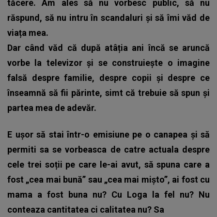
tăcere. Am ales să nu vorbesc public, să nu
răspund, să nu intru în scandaluri și să îmi văd de
viața mea.
Dar când văd că după atâția ani încă se aruncă
vorbe la televizor și se construiește o imagine
falsă despre familie, despre copii și despre ce
înseamnă să fii părinte, simt că trebuie să spun și
partea mea de adevăr.
E ușor să stai într-o emisiune pe o canapea și să
permiti sa se vorbeasca de catre actuala despre
cele trei soții pe care le-ai avut, să spuna care a
fost „cea mai bună” sau „cea mai mișto”, ai fost cu
mama a fost buna nu? Cu Loga la fel nu? Nu
conteaza cantitatea ci calitatea nu? Sa