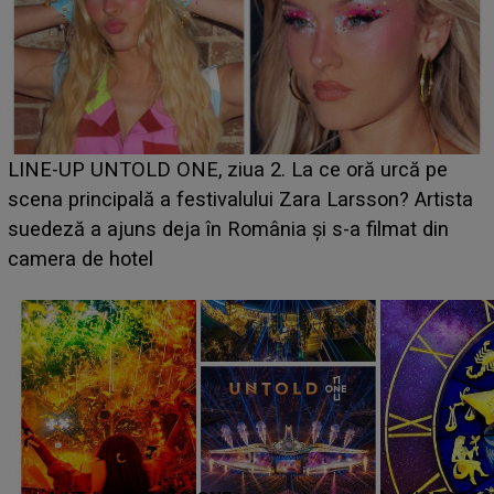
Ce a dezvăluit noua concurentă din "Casa Iubirii" l-a
luat prin surprindere pe Emanuel. CINE ESTE
BĂIATUL VIZAT de Alexandra?! Aflându-se în fața
faptului împlinit, A RECUNOSCUT IMEDIAT: "Am
avut..."