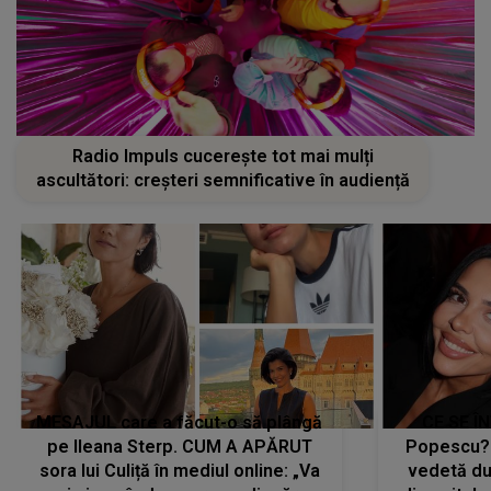
Radio Impuls cucerește tot mai mulți
ascultători: creșteri semnificative în audiență
MESAJUL care a făcut-o să plângă
CE SE Î
pe Ileana Sterp. CUM A APĂRUT
Popescu?
sora lui Culiță în mediul online: „Va
vedetă du