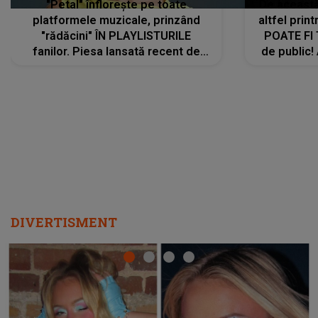
"Petal" înflorește pe toate
De această 
platformele muzicale, prinzând
altfel prin
"rădăcini" ÎN PLAYLISTURILE
POATE FI
fanilor. Piesa lansată recent de
de public!
Ariana Grande îi face pe
a lansat V
ascultători SĂ O ASCULTE PE
REPEAT
DIVERTISMENT