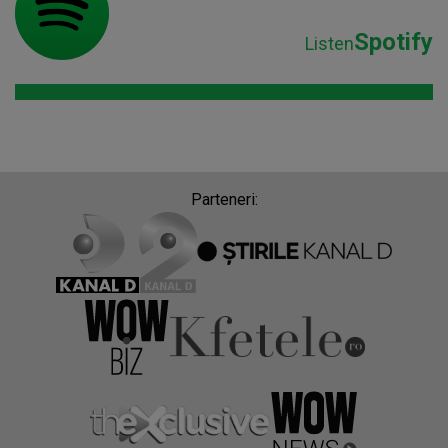
Spotify
Listen
Parteneri: