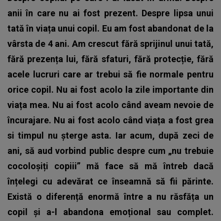
anii în care nu ai fost prezent. Despre lipsa unui
tată în viața unui copil. Eu am fost abandonat de la
vârsta de 4 ani. Am crescut fără sprijinul unui tată,
fără prezența lui, fără sfaturi, fără protecție, fără
acele lucruri care ar trebui să fie normale pentru
orice copil. Nu ai fost acolo la zile importante din
viața mea. Nu ai fost acolo când aveam nevoie de
încurajare. Nu ai fost acolo când viața a fost grea
si timpul nu șterge asta. Iar acum, după zeci de
ani, să aud vorbind public despre cum „nu trebuie
cocoloșiți copiii” mă face să mă întreb dacă
înțelegi cu adevărat ce înseamnă să fii părinte.
Există o diferență enormă între a nu răsfăța un
copil și a-l abandona emoțional sau complet.