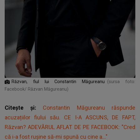
Răzvan, fiul lui Constantin Măgureanu
(sursa foto:
Facebook/ Răzvan Măgureanu)
Citește și:
Constantin Măgureanu răspunde
acuzațiilor fiului său. CE I-A ASCUNS, DE FAPT,
Răzvan? ADEVĂRUL AFLAT DE PE FACEBOOK: "Cred
că i-a fost rușine să-mi spună cu cine a..."