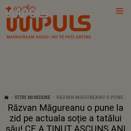
Radio Impuls
STIRI MONDENE
RĂZVAN MĂGUREANU O PUNE
LA ZID PE ACTUALA SOȚIE A
Răzvan Măgureanu o pune la
TATĂLUI SĂU! CE A ȚINUT
ASCUNS ANI ÎNTREGI IESE
zid pe actuala soție a tatălui
ACUM LA IVEALĂ: "AR FI MAI
său! CE A ȚINUT ASCUNS ANI
BINE SĂ VORBEASCĂ. NU