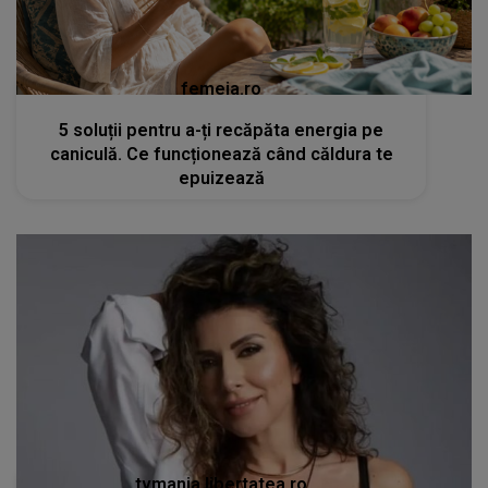
femeia.ro
5 soluții pentru a-ți recăpăta energia pe
caniculă. Ce funcționează când căldura te
epuizează
tvmania.libertatea.ro