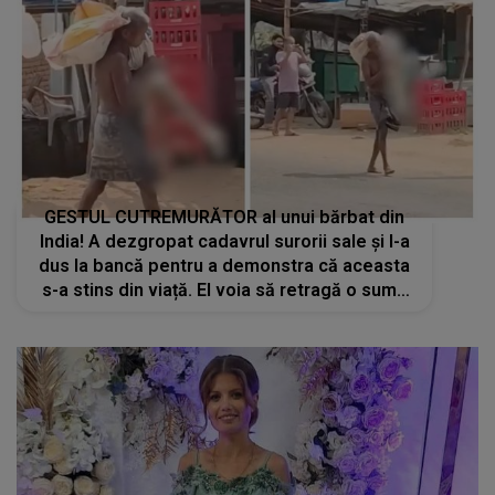
GESTUL CUTREMURĂTOR al unui bărbat din
India! A dezgropat cadavrul surorii sale și l-a
dus la bancă pentru a demonstra că aceasta
s-a stins din viață. El voia să retragă o sumă
de bani din contul femeii