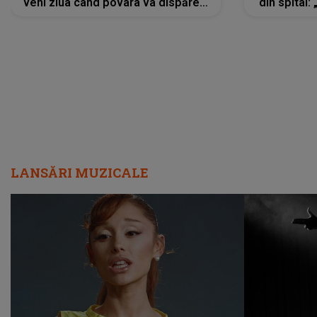
veni ziua când povara va dispărea,
din spital:
iar lacrimile...”
LANSĂRI MUZICALE