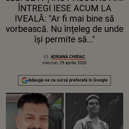
ÎNȚELEG DE UNDE ÎȘI PERMITE
ÎNTREGI IESE ACUM LA
SĂ..."
IVEALĂ: "Ar fi mai bine să
vorbească. Nu înțeleg de unde
își permite să..."
Autor:
ADRIANA CHIRIAC
Publicat:
miercuri, 29 aprilie 2026
Actualizat:
miercuri, 29 aprilie 2026
Adaugă-ne ca sursă preferată în Google