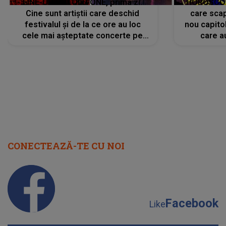
LINE-UP UNTOLD ONE, prima zi.
HOROSCOP 
Cine sunt artiștii care deschid
care scap
festivalul și de la ce ore au loc
nou capitol
cele mai așteptate concerte pe
care a
scena principală?
perioadă 
CONECTEAZĂ-TE CU NOI
Facebook
Like