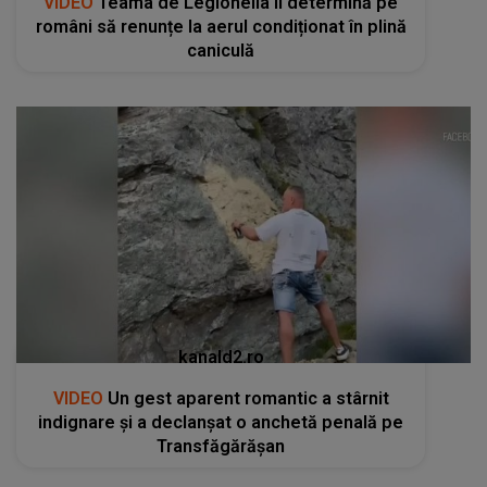
VIDEO
Teama de Legionella îi determină pe
români să renunțe la aerul condiționat în plină
caniculă
kanald2.ro
VIDEO
Un gest aparent romantic a stârnit
indignare și a declanșat o anchetă penală pe
Transfăgărășan