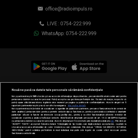
office@radioimpuls.ro
LIVE : 0754-222.999
WhatsApp: 0754-222.999
© 2019-2026 DOGAN MEDIA INTERNATIONAL SA, Toate
Nouă ne pasă ca datele tale personale să rămână confidențiale
drepturile rezervate.
Noi și partenerii noștri
589
stocăm și/sau accesăm informații pe dispozitivul dvs., precum identificatorii cookie unici pentru
prelucrarea datelor cu caracter personal. Puteți accepta sau gestiona preferințele dvs. făcând clic mai jos, respectiv vă
puteți opune utilizării unui interes legitim în orice moment pe pagina cu politica de confidențialitate. Aceste alegeri vor fi
raportate partenerilor noștri și nu vă vor afecta navigarea.
Mai multe detalii
Noi si partenerii nostri (retelele de socializare si agentiile de publicitate partenere, precum si furnizorii nostri de servicii de
date analitice) prelucram date pentru a permite website-ului sa functioneze, pentru a personaliza continutul si anunturile
publicitare afisate in functie de interesele si/sau profilul dvs., pentru a va oferi functionalitati aferente retelelor de
socializare si pentru a analiza traficul pe website. Beneficiati de drepturile prevazute de art. 15-22 din GDPR in legatura
cu prelucrarea datelor cu caracter personal. Aceste drepturi pot fi exercitate prin modalitatea indicata
aici
. Prin click pe
“ACCEPT TOATE”, acceptati folosirea tuturor Tehnologiilor de tip Cookie, care implica inclusiv acceptul dvs. cu privire la
stocarea/accesarea informatiilor de catre Vendor-ii cu care colaboram. Prin click pe “VREAU SA MODIFIC SETARILE
INDIVIDUAL” puteti schimba preferintele in mod individual, mai putin cele legate de cookie strict necesare pentru
functionarea website-ului.