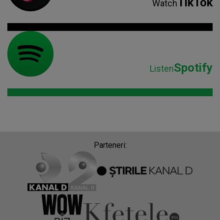
TikTok
Watch
Spotify
Listen
Parteneri: