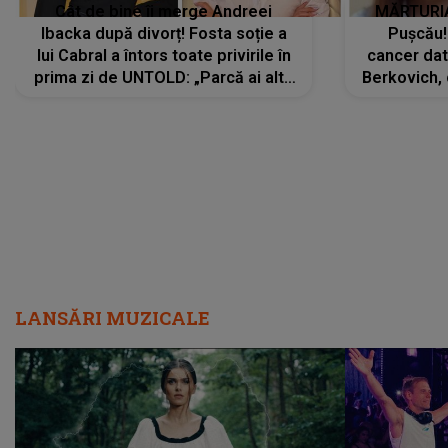
Cât de bine îi merge Andreei
MĂRTURIA
Ibacka după divorț! Fosta soție a
Pușcău!
lui Cabral a întors toate privirile în
cancer dato
prima zi de UNTOLD: „Parcă ai altă
Berkovich, 
strălucire, emani putere,
accident ru
încredere, siguranță...”
Dacă nu 
LANSĂRI MUZICALE