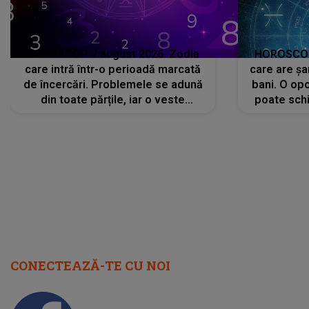
HOROSCOP 7 august 2026. Zodia
HOROSCOP 
care intră într-o perioadă marcată
care are șa
de încercări. Problemele se adună
bani. O opo
din toate părțile, iar o veste
poate schi
neașteptată îi dă planurile peste
la
cap
CONECTEAZĂ-TE CU NOI