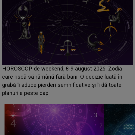
Emanuel a ținut ACEST DETALIU ASCUNS până
acum! În fața Alexandrei, concurentul din Casa Iubirii
face o MĂRTURISIRE NEAȘTEPTATĂ despre mama
sa: "I-am spus și ei în față, eu nu te iubesc pentru
că..."