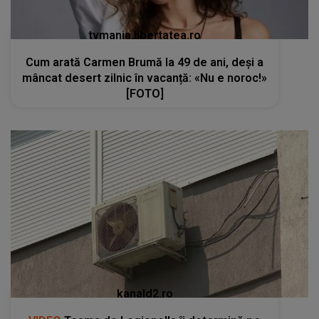
tvmania.libertatea.ro
Cum arată Carmen Brumă la 49 de ani, deși a
mâncat desert zilnic în vacanță: «Nu e noroc!»
[FOTO]
kanald2.ro