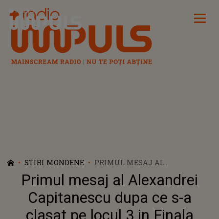
Radio Impuls
STIRI MONDENE
PRIMUL MESAJ AL
ALEXANDREI CAPITANESCU
Primul mesaj al Alexandrei
DUPA CE S-A CLASAT PE LOCUL
3 IN FINALA EUROVISION 2026
Capitanescu dupa ce s-a
CU 296 DE PUNCTE:"VA IUBESC,
clasat pe locul 3 in Finala
WE DID IT"