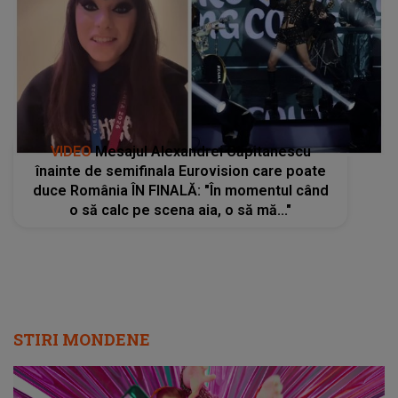
VIDEO
Mesajul Alexandrei Căpitanescu
înainte de semifinala Eurovision care poate
duce România ÎN FINALĂ: "În momentul când
o să calc pe scena aia, o să mă..."
STIRI MONDENE