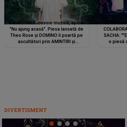
Când DORUL devine muzică, apare
Armin 
"Nu ajung acasă". Piesa lansată de
COLABORAR
Theo Rose și DOMINO îi poartă pe
SACHA: ""E
ascultători prin AMINTIRI și
o piesă 
REGĂSIRI, iar drumul emoțiilor
imediat pre
trece prin sufletul publicului:
cu mine șt
"Pentru toți cei care au plecat
păstrăm do
departe ca să le fie mai bine"
DIVERTISMENT