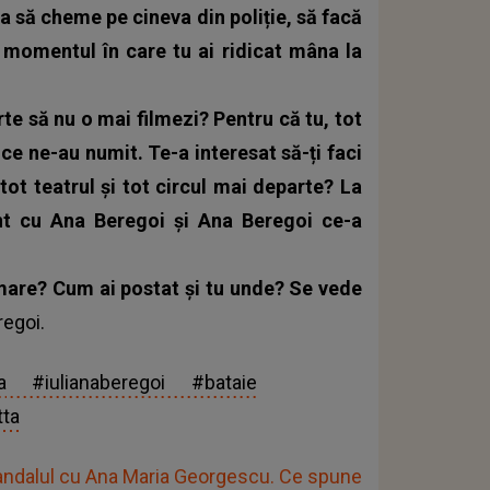
a să cheme pe cineva din poliție, să facă
 momentul în care tu ai ridicat mâna la
rte să nu o mai filmezi? Pentru că tu, tot
 ce ne-au numit. Te-a interesat să-ți faci
tot teatrul și tot circul mai departe? La
unt cu Ana Beregoi și Ana Beregoi ce-a
ilmare? Cum ai postat și tu unde? Se vede
regoi.
a
#iulianaberegoi
#bataie
tta
andalul cu Ana Maria Georgescu. Ce spune