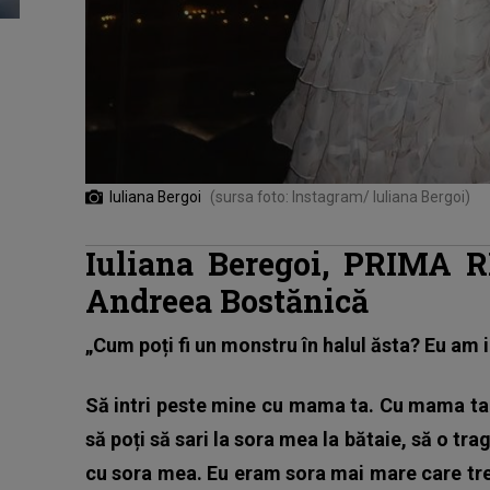
Iuliana Bergoi
(sursa foto: Instagram/ Iuliana Bergoi)
Iuliana Beregoi, PRIMA 
Andreea Bostănică
„Cum poți fi un monstru în halul ăsta? Eu am 
Să intri peste mine cu mama ta. Cu mama ta și
să poți să sari la sora mea la bătaie, să o tr
cu sora mea. Eu eram sora mai mare care tre