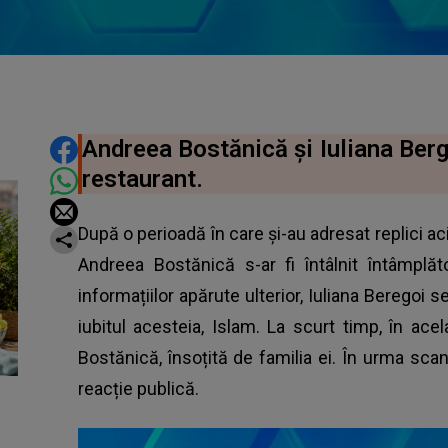
DISTRIBUIE ARTICOLUL
Andreea Bostănică și Iuliana Bergo
restaurant.
După o perioadă în care și-au adresat replici aci
Andreea Bostănică s-ar fi întâlnit întâmplăto
informațiilor apărute ulterior, Iuliana Beregoi s
iubitul acesteia, Islam. La scurt timp, în acela
Bostănică, însoțită de familia ei. În urma scand
reacție publică.