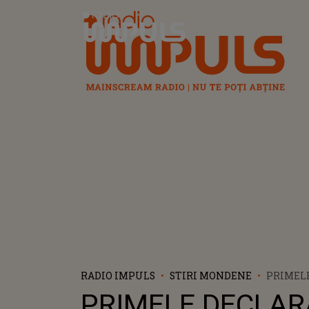
Radio Impuls
RADIO IMPULS
STIRI MONDENE
PRIMELE
ALE IUL
PRIMELE DECLAR
DUPĂ BĂ