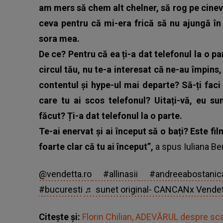
am mers să chem alt chelner, să rog pe cinev
ceva pentru că mi-era frică să nu ajungă în
sora mea.
De ce? Pentru că ea ți-a dat telefonul la o pa
circul tău, nu te-a interesat că ne-au împins,
contentul și hype-ul mai departe? Să-ți faci 
care tu ai scos telefonul? Uitați-vă, eu s
făcut? Ți-a dat telefonul la o parte.
Te-ai enervat și ai început să o bați? Este f
foarte clar că tu ai început”,
a spus
Iuliana Be
@vendetta.ro
#allinasii
#andreeabostanic
#bucuresti
♬ sunet original- CANCANx Vende
Citește și:
Florin Chilian, ADEVĂRUL despre sc