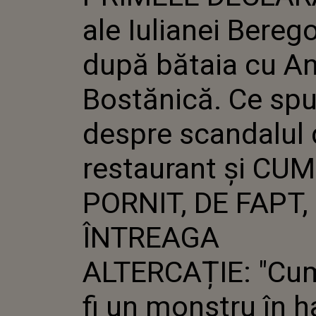
ANDREE
ale Iulianei Berego
CE SPUN
SCANDA
RESTAU
după bătaia cu A
AR FI PO
ÎNTREAG
Bostănică. Ce sp
"CUM PO
MONSTR
ĂSTA? AI 
despre scandalul 
restaurant și CUM
PORNIT, DE FAPT,
ÎNTREAGA
ALTERCAȚIE: "Cum
fi un monstru în h