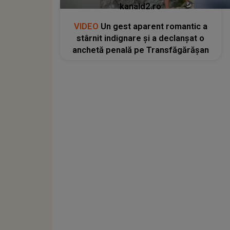
kanald2.ro
VIDEO
Un gest aparent romantic a
stârnit indignare și a declanșat o
anchetă penală pe Transfăgărășan