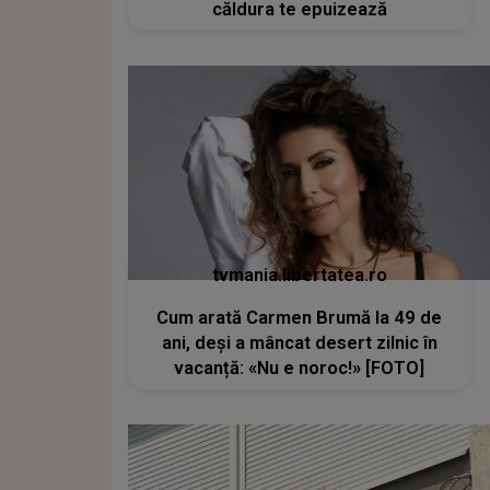
căldura te epuizează
tvmania.libertatea.ro
Cum arată Carmen Brumă la 49 de
ani, deși a mâncat desert zilnic în
vacanță: «Nu e noroc!» [FOTO]