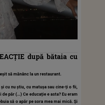
REACȚIE după bătaia cu
ieșit să mănânc la un restaurant.
 cu nu știu, cu matușa sau cine-ți o fii,
agi de păr (…) Ce educație e asta? Eu eram
buia să o apăr pe sora mea mai mică. Și