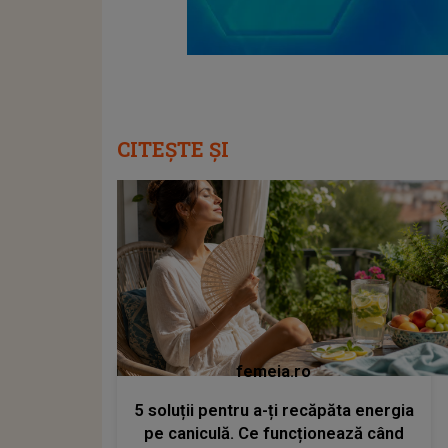
CITEȘTE ȘI
femeia.ro
5 soluții pentru a-ți recăpăta energia
pe caniculă. Ce funcționează când