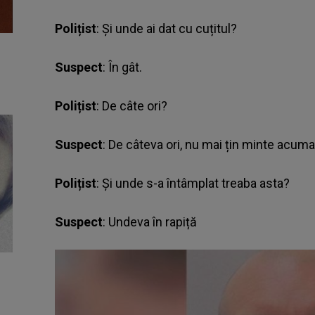
Polițist
: Și unde ai dat cu cuțitul?
Suspect
: În gât.
Polițist
: De câte ori?
Suspect
: De câteva ori, nu mai țin minte acuma
Polițist
: Și unde s-a întâmplat treaba asta?
Suspect
: Undeva în rapiță