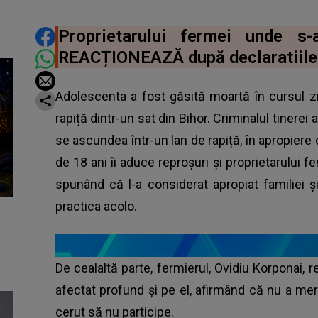
DISTRIBUIE ARTICOLUL
Proprietarului fermei unde s
REACȚIONEAZĂ după declaratiile pă
Adolescenta a fost găsită moartă în cursul z
rapiță dintr-un sat din Bihor. Criminalul tinerei
se ascundea într-un lan de rapiță, în apropiere 
de 18 ani îi aduce reproșuri și proprietarului 
spunând că l-a considerat apropiat familiei ș
practica acolo.
De cealaltă parte, fermierul, Ovidiu Korponai, r
afectat profund și pe el, afirmând că nu a mer
cerut să nu participe.