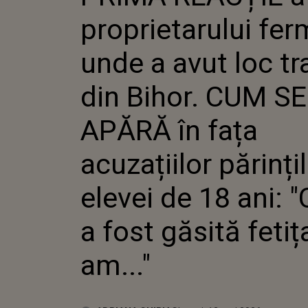
TRAGEDIA 
proprietarului fer
CUM SE AP
ACUZAȚII
PĂRINȚILO
unde a avut loc t
ANI: "CÂND
FETIȚA, EU 
din Bihor. CUM SE
APĂRĂ în fața
acuzațiilor părinți
elevei de 18 ani: 
a fost găsită fetița
am..."