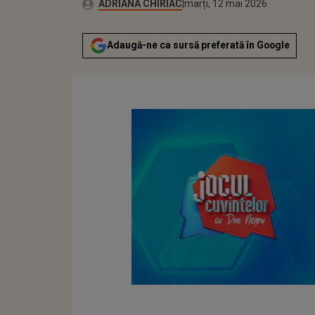
Autor:
Publicat:
ADRIANA CHIRIAC
marți, 12 mai 2026
Adaugă-ne ca sursă preferată în Google