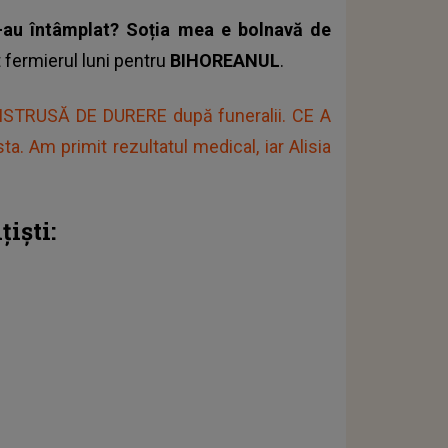
-au întâmplat? Soția mea e bolnavă de
t fermierul luni pentru
BIHOREANUL
.
 DISTRUSĂ DE DURERE după funeralii. CE A
a. Am primit rezultatul medical, iar Alisia
iști: