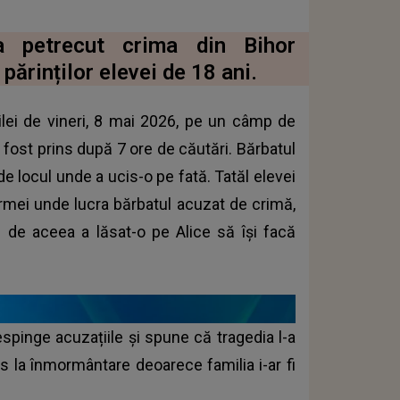
-a petrecut crima din Bihor
rinților elevei de 18 ani.
ilei de vineri, 8 mai 2026, pe un câmp de
 a fost prins după 7 ore de căutări. Bărbatul
de locul unde a ucis-o pe fată. Tatăl elevei
fermei unde lucra bărbatul acuzat de crimă,
i de aceea a lăsat-o pe Alice să își facă
espinge acuzațiile și spune că tragedia l-a
s la înmormântare deoarece familia i-ar fi