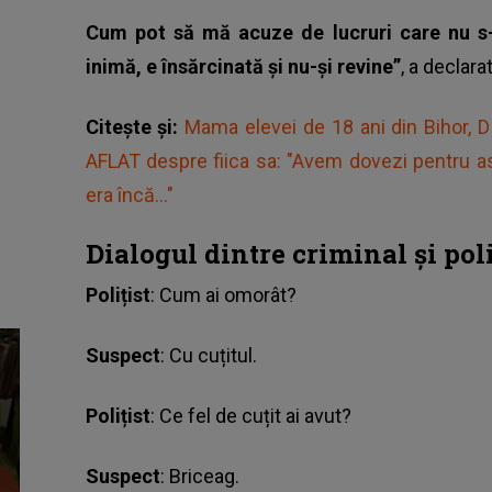
Cum pot să mă acuze de lucruri care nu s
inimă, e însărcinată și nu-și revine”
, a declara
Citește și:
Mama elevei de 18 ani din Bihor,
AFLAT despre fiica sa: "Avem dovezi pentru ast
era încă..."
Dialogul dintre criminal și poliț
Polițist
: Cum ai omorât?
Suspect
: Cu cuțitul.
Polițist
: Ce fel de cuțit ai avut?
Suspect
: Briceag.