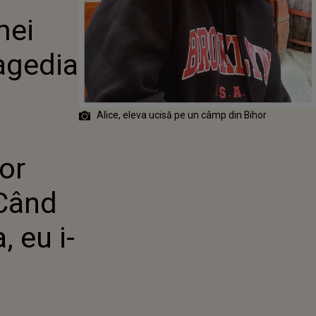
DIN BIHOR.
mei
ĂRĂ ÎN FAȚA
LOR
R ELEVEI DE 18
ragedia
 A FOST GĂSITĂ
I-AM..."
Alice, eleva ucisă pe un câmp din Bihor
lor
"Când
, eu i-