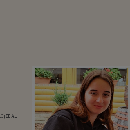
CȚIE A
ARULUI
DE A AVUT LOC