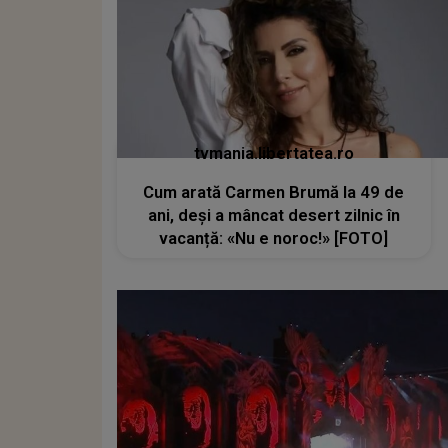
tvmania.libertatea.ro
Cum arată Carmen Brumă la 49 de
ani, deși a mâncat desert zilnic în
vacanță: «Nu e noroc!» [FOTO]