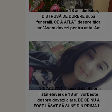
Mama elevei de 18 ani din Bihor,
DISTRUSĂ DE DURERE după
funeralii. CE A AFLAT despre fiica
sa: "Avem dovezi pentru asta. Am
primit rezultatul medical, iar Alisia
era încă..."
NOI ACUZAȚII în cazul din Bihor.
Tatăl elevei de 18 ani vorbește
despre dovezi clare. DE CE NU A
FOST LĂSAT SĂ SUNE DIN PRIMA LA
112: "Nu uita că ești tată. Ai două