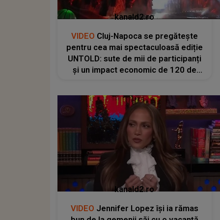
kanald2.ro
VIDEO
Cluj-Napoca se pregătește
pentru cea mai spectaculoasă ediție
UNTOLD: sute de mii de participanți
și un impact economic de 120 de
milioane de euro
kanald2.ro
VIDEO
Jennifer Lopez își ia rămas
bun de la gemenii săi cu o vacanță