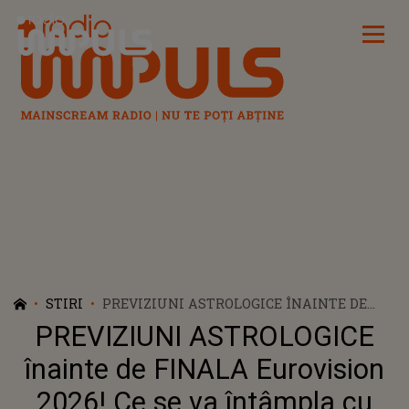
Radio Impuls
STIRI
PREVIZIUNI ASTROLOGICE ÎNAINTE DE
FINALA EUROVISION 2026! CE SE VA
PREVIZIUNI ASTROLOGICE
ÎNTÂMPLA CU ALEXANDRA CĂPITĂNESCU
PE SCENA DIN VIENA ȘI CE ASCUNDE ZIUA
înainte de FINALA Eurovision
LANSĂRII VIDEOCLIPULUI PIESEI CHOKE
2026! Ce se va întâmpla cu
ME: "NE POATE ARĂTA CUM PE ULTIMA