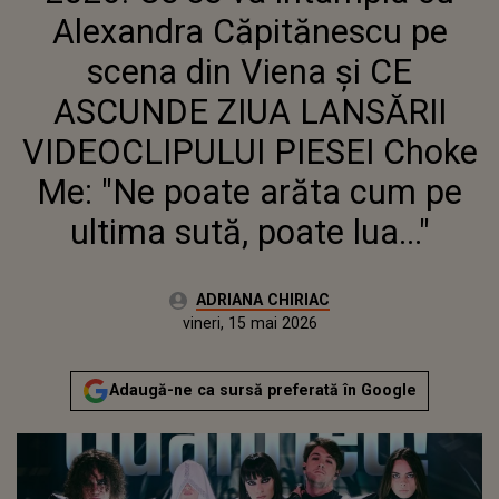
SUTĂ, POATE LUA..."
Alexandra Căpitănescu pe
scena din Viena și CE
ASCUNDE ZIUA LANSĂRII
VIDEOCLIPULUI PIESEI Choke
Me: "Ne poate arăta cum pe
ultima sută, poate lua..."
Autor:
ADRIANA CHIRIAC
Publicat:
vineri, 15 mai 2026
Actualizat:
vineri, 15 mai 2026
Adaugă-ne ca sursă preferată în Google