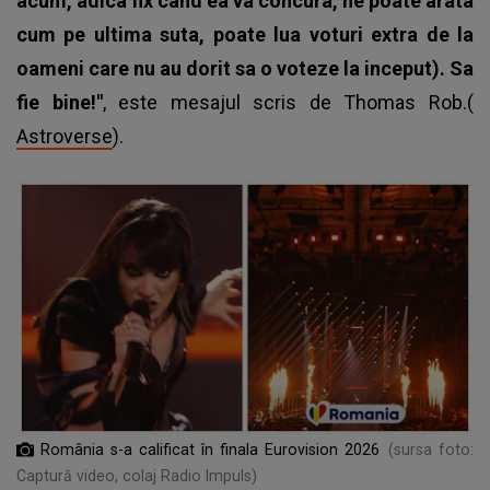
acum, adica fix cand ea va concura, ne poate arata
cum pe ultima suta, poate lua voturi extra de la
oameni care nu au dorit sa o voteze la inceput). Sa
fie bine!"
, este mesajul scris de Thomas Rob.(
Astroverse
).
România s-a calificat în finala Eurovision 2026
(sursa foto:
Captură video, colaj Radio Impuls)