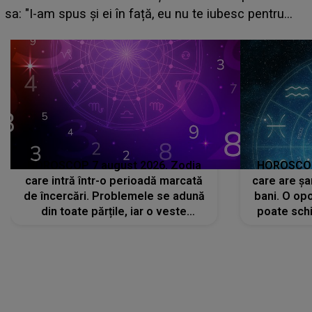
sa: "I-am spus și ei în față, eu nu te iubesc pentru
că..."
HOROSCOP 7 august 2026. Zodia
HOROSCOP 
care intră într-o perioadă marcată
care are șa
de încercări. Problemele se adună
bani. O opo
din toate părțile, iar o veste
poate schi
neașteptată îi dă planurile peste
la
cap