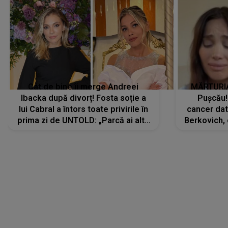
Cât de bine îi merge Andreei
MĂRTURIA
Ibacka după divorț! Fosta soție a
Pușcău!
lui Cabral a întors toate privirile în
cancer dato
prima zi de UNTOLD: „Parcă ai altă
Berkovich, 
strălucire, emani putere,
accident ru
încredere, siguranță...”
Dacă nu 