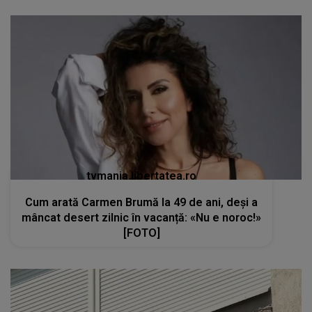
tvmania.libertatea.ro
Cum arată Carmen Brumă la 49 de ani, deși a
mâncat desert zilnic în vacanță: «Nu e noroc!»
[FOTO]