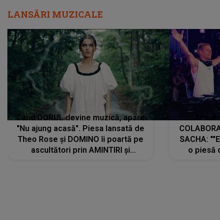
LANSĂRI MUZICALE
Când DORUL devine muzică, apare
Armin 
"Nu ajung acasă". Piesa lansată de
COLABORAR
Theo Rose și DOMINO îi poartă pe
SACHA: ""E
ascultători prin AMINTIRI și
o piesă 
REGĂSIRI, iar drumul emoțiilor
imediat pre
trece prin sufletul publicului:
cu mine șt
"Pentru toți cei care au plecat
păstrăm do
departe ca să le fie mai bine"