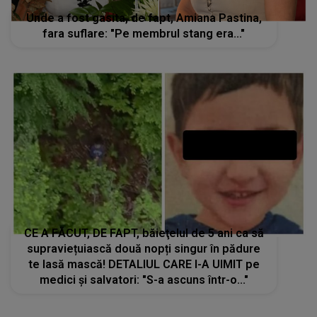
Unde a fost gasita, de fapt, Amiana Pastina,
fara suflare: "Pe membrul stang era..."
CE A FĂCUT, DE FAPT, băieţelul de 5 ani ca să
supraviețuiască două nopți singur în pădure
te lasă mască! DETALIUL CARE I-A UIMIT pe
medici și salvatori: "S-a ascuns într-o..."