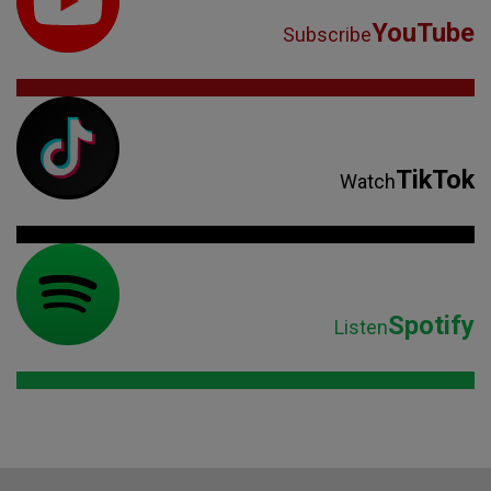
YouTube
Subscribe
TikTok
Watch
Spotify
Listen