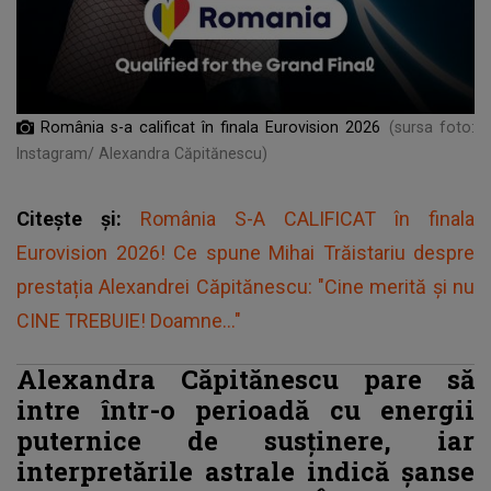
România s-a calificat în finala Eurovision 2026
(sursa foto:
Instagram/ Alexandra Căpitănescu)
Citește și:
România S-A CALIFICAT în finala
Eurovision 2026! Ce spune Mihai Trăistariu despre
prestația Alexandrei Căpitănescu: "Cine merită și nu
CINE TREBUIE! Doamne..."
Alexandra Căpitănescu pare să
intre într-o perioadă cu energii
puternice de susținere, iar
interpretările astrale indică șanse