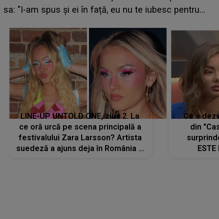
pregătită...”
LINE-UP UNTOLD ONE, ziua 2. La
Ce a dezv
ce oră urcă pe scena principală a
din "Cas
festivalului Zara Larsson? Artista
surprind
suedeză a ajuns deja în România și
ESTE 
s-a filmat din camera de hotel
Alexandr
faptului 
IMED