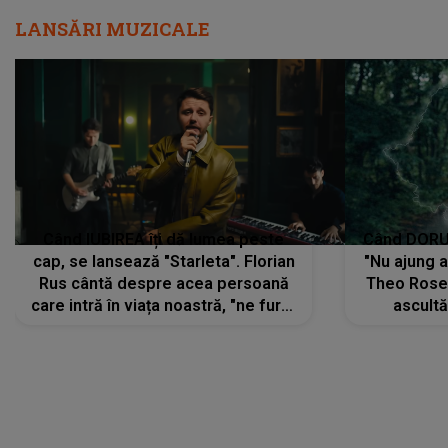
LANSĂRI MUZICALE
Când IUBIREA îți dă lumea peste
Când DORUL
cap, se lansează "Starleta". Florian
"Nu ajung 
Rus cântă despre acea persoană
Theo Rose 
care intră în viața noastră, "ne fură"
ascultă
toate PRIVIRILE, toate GÂNDURILE,
REGĂSIRI
tot UNIVERSUL și fără să ne dăm
trece pr
seama, ajunge să fie motivul
"Pentru t
pentru care zâmbim
departe 