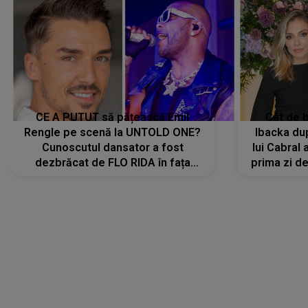
CE A PUTUT să pățească Emil
Cât de b
Rengle pe scenă la UNTOLD ONE?
Ibacka dup
Cunoscutul dansator a fost
lui Cabral a
dezbrăcat de FLO RIDA în fața
prima zi d
tuturor: „Mi-a dat hainele lui. Ce s-a
strălu
întâmplat mai exact...”
încre