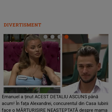
DIVERTISMENT
Cine este Bianca, tânăra clujeancă luată pe scenă la
UNTOLD ONE de Zara Larsson? Aceasta a dezvăluit
i
ce i-a spus artista suedeză în culise: „Nu am fost
a