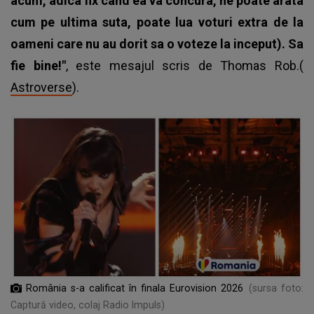
acum, adica fix cand ea va concura, ne poate arata
cum pe ultima suta, poate lua voturi extra de la
oameni care nu au dorit sa o voteze la inceput). Sa
fie bine!"
, este mesajul scris de Thomas Rob.(
Astroverse
).
România s-a calificat în finala Eurovision 2026
(sursa foto:
Captură video, colaj Radio Impuls)