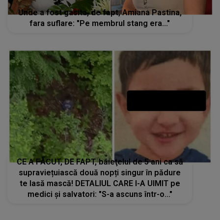
Unde a fost gasita, de fapt, Amiana Pastina,
fara suflare: "Pe membrul stang era..."
CE A FĂCUT, DE FAPT, băieţelul de 5 ani ca să
supraviețuiască două nopți singur în pădure
te lasă mască! DETALIUL CARE I-A UIMIT pe
medici și salvatori: "S-a ascuns într-o..."