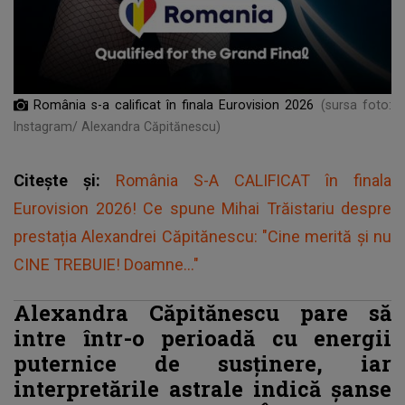
România s-a calificat în finala Eurovision 2026
(sursa foto:
Instagram/ Alexandra Căpitănescu)
Citește și:
România S-A CALIFICAT în finala
Eurovision 2026! Ce spune Mihai Trăistariu despre
prestația Alexandrei Căpitănescu: "Cine merită și nu
CINE TREBUIE! Doamne..."
Alexandra Căpitănescu pare să
intre într-o perioadă cu energii
puternice de susținere, iar
interpretările astrale indică șanse