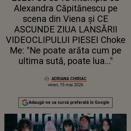
SUTĂ, POATE LUA..."
Alexandra Căpitănescu pe
scena din Viena și CE
ASCUNDE ZIUA LANSĂRII
VIDEOCLIPULUI PIESEI Choke
Me: "Ne poate arăta cum pe
ultima sută, poate lua..."
Autor:
ADRIANA CHIRIAC
Publicat:
vineri, 15 mai 2026
Actualizat:
vineri, 15 mai 2026
Adaugă-ne ca sursă preferată în Google