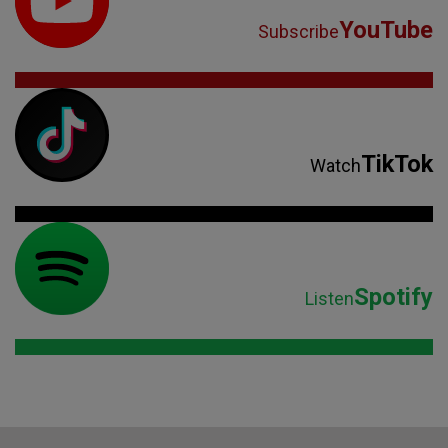
YouTube
Subscribe
TikTok
Watch
Spotify
Listen