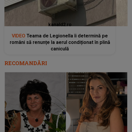
kanald2.ro
VIDEO
Teama de Legionella îi determină pe
români să renunțe la aerul condiționat în plină
caniculă
RECOMANDĂRI