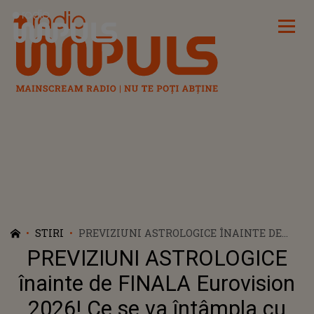
Radio Impuls
STIRI
PREVIZIUNI ASTROLOGICE ÎNAINTE DE
FINALA EUROVISION 2026! CE SE VA
PREVIZIUNI ASTROLOGICE
ÎNTÂMPLA CU ALEXANDRA CĂPITĂNESCU
PE SCENA DIN VIENA ȘI CE ASCUNDE ZIUA
înainte de FINALA Eurovision
LANSĂRII VIDEOCLIPULUI PIESEI CHOKE
2026! Ce se va întâmpla cu
ME: "NE POATE ARĂTA CUM PE ULTIMA