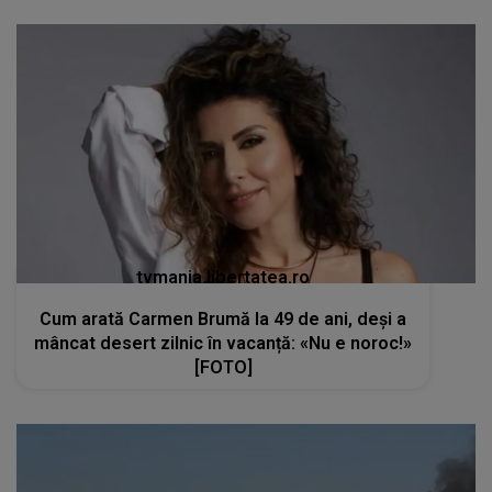
tvmania.libertatea.ro
Cum arată Carmen Brumă la 49 de ani, deși a
mâncat desert zilnic în vacanță: «Nu e noroc!»
[FOTO]