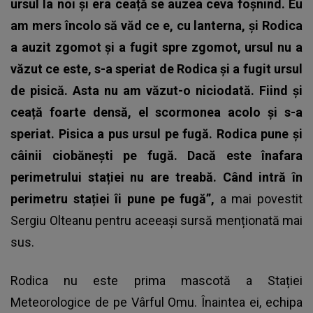
ursul la noi și era ceață se auzea ceva foșnind. Eu
am mers încolo să văd ce e, cu lanterna, și Rodica
a auzit zgomot și a fugit spre zgomot, ursul nu a
văzut ce este, s-a speriat de Rodica și a fugit ursul
de pisică. Asta nu am văzut-o niciodată. Fiind și
ceață foarte densă, el scormonea acolo și s-a
speriat. Pisica a pus ursul pe fugă. Rodica pune și
câinii ciobănești pe fugă. Dacă este înafara
perimetrului stației nu are treabă. Când intră în
perimetru stației îi pune pe fugă”,
a mai povestit
Sergiu Olteanu pentru aceeași sursă menționată mai
sus.
Rodica nu este prima mascotă a Stației
Meteorologice de pe Vârful Omu. Înaintea ei, echipa