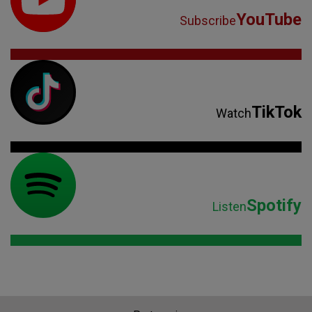
YouTube
Subscribe
TikTok
Watch
Spotify
Listen