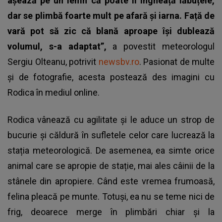
așează pe un lemn că poate îi îngheață lăbuțele,
dar se plimbă foarte mult pe afară și iarna. Față de
vară pot să zic că blană aproape își dublează
volumul, s-a adaptat”,
a povestit meteorologul
Sergiu Olteanu, potrivit
newsbv.ro
. Pasionat de multe
și de fotografie, acesta postează des imagini cu
Rodica în mediul online.
Rodica vânează cu agilitate și le aduce un strop de
bucurie și căldură în sufletele celor care lucrează la
stația meteorologică. De asemenea, ea simte orice
animal care se apropie de stație, mai ales câinii de la
stânele din apropiere. Când este vremea frumoasă,
felina pleacă pe munte. Totuși, ea nu se teme nici de
frig, deoarece merge în plimbări chiar și la