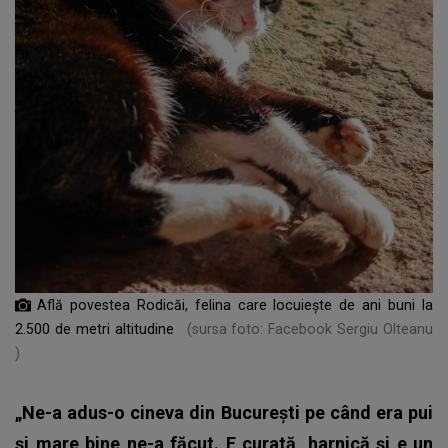
Află povestea Rodicăi, felina care locuiește de ani buni la
2.500 de metri altitudine
(sursa foto: Facebook Sergiu Olteanu
)
„Ne-a adus-o cineva din Bucureşti pe când era pui
şi mare bine ne-a făcut. E curată, harnică şi e un