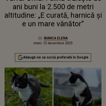
ani buni la 2.500 de metri
altitudine: „E curată, harnică şi
e un mare vânător”
Autor:
BIANCA ELENA
Publicat:
vineri, 12 decembrie 2025
Actualizat:
vineri, 12 decembrie 2025
Adaugă-ne ca sursă preferată în Google