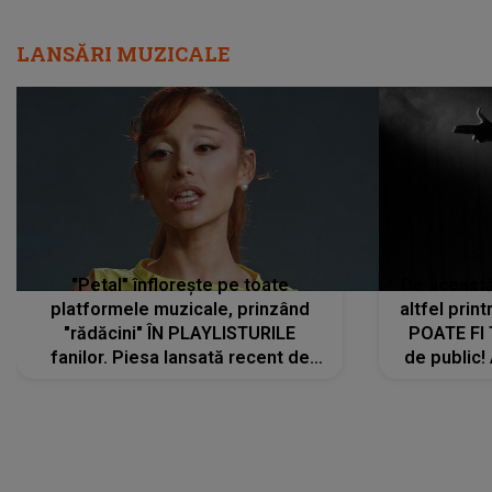
LANSĂRI MUZICALE
"Petal" înflorește pe toate
De această 
platformele muzicale, prinzând
altfel prin
"rădăcini" ÎN PLAYLISTURILE
POATE FI
fanilor. Piesa lansată recent de
de public!
Ariana Grande îi face pe
a lansat V
ascultători SĂ O ASCULTE PE
REPEAT