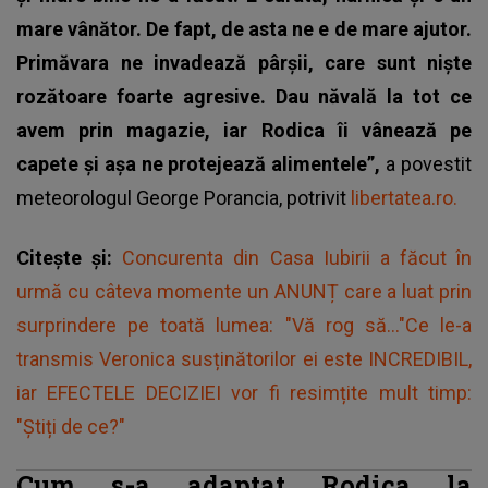
mare vânător. De fapt, de asta ne e de mare ajutor.
Primăvara ne invadează pârşii, care sunt nişte
rozătoare foarte agresive. Dau năvală la tot ce
avem prin magazie, iar Rodica îi vânează pe
capete şi aşa ne protejează alimentele”,
a povestit
meteorologul George Porancia, potrivit
libertatea.ro.
Citește și:
Concurenta din Casa Iubirii a făcut în
urmă cu câteva momente un ANUNȚ care a luat prin
surprindere pe toată lumea: "Vă rog să..."Ce le-a
transmis Veronica susținătorilor ei este INCREDIBIL,
iar EFECTELE DECIZIEI vor fi resimțite mult timp:
"Știți de ce?"
Cum s-a adaptat Rodica la