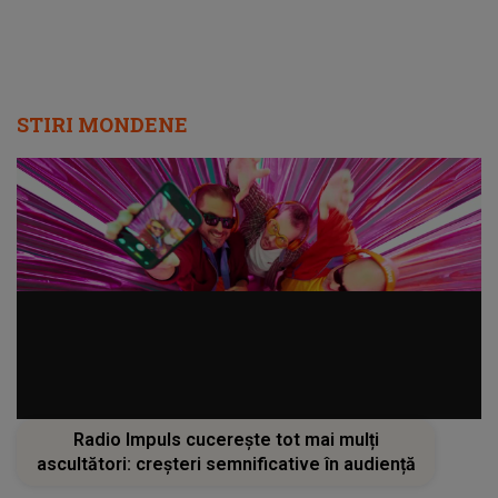
face echipă pe scenă cu multe realizări"
STIRI MONDENE
Radio Impuls cucerește tot mai mulți
ascultători: creșteri semnificative în audiență