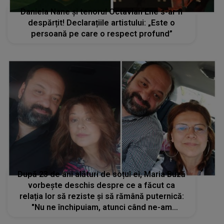
Daniela Nane și tenorul Octavian Ene s-ar fi
despărțit! Declarațiile artistului: „Este o
persoană pe care o respect profund”
După 23 de ani alături de soțul ei, Maria Buză
vorbește deschis despre ce a făcut ca
relația lor să reziste și să rămână puternică:
"Nu ne închipuiam, atunci când ne-am
cunoscut, că vom deveni o familie, că vom