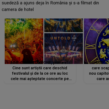
BĂIATUL VIZAT de Alexandra?! Aflându-se în fața
faptului împlinit, A RECUNOSCUT IMEDIAT: "Am
avut..."
LINE-UP UNTOLD ONE, prima zi.
HOROSCOP 
Cine sunt artiștii care deschid
care scap
festivalul și de la ce ore au loc
nou capitol
cele mai așteptate concerte pe
care a
scena principală?
perioadă 