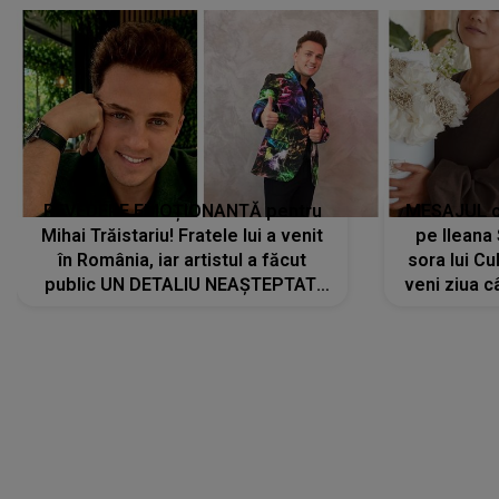
REVEDERE EMOȚIONANTĂ pentru
MESAJUL ca
Mihai Trăistariu! Fratele lui a venit
pe Ilean
în România, iar artistul a făcut
sora lui Cu
public UN DETALIU NEAȘTEPTAT:
veni ziua c
"Nu știu ce să-i zic. Voi ce spuneți
? Să se..."