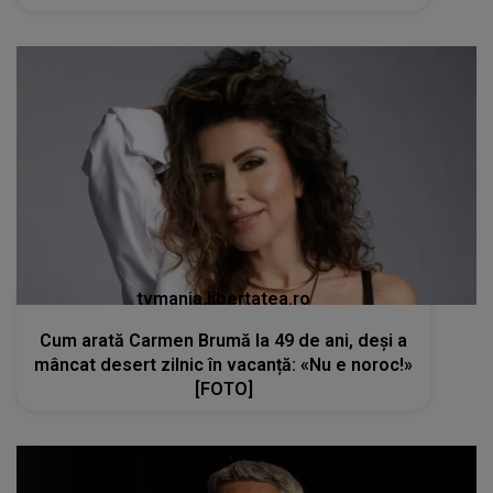
tvmania.libertatea.ro
Cum arată Carmen Brumă la 49 de ani, deși a
mâncat desert zilnic în vacanță: «Nu e noroc!»
[FOTO]