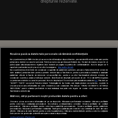
drepturile rezervate.
Nouă ne pasă ca datele tale personale să rămână confidențiale
Noi și partenerii noștri
589
stocăm și/sau accesăm informații pe dispozitivul dvs., precum identificatorii cookie unici pentru
prelucrarea datelor cu caracter personal. Puteți accepta sau gestiona preferințele dvs. făcând clic mai jos, respectiv vă
puteți opune utilizării unui interes legitim în orice moment pe pagina cu politica de confidențialitate. Aceste alegeri vor fi
raportate partenerilor noștri și nu vă vor afecta navigarea.
Mai multe detalii
Noi si partenerii nostri (retelele de socializare si agentiile de publicitate partenere, precum si furnizorii nostri de servicii de
date analitice) prelucram date pentru a permite website-ului sa functioneze, pentru a personaliza continutul si anunturile
publicitare afisate in functie de interesele si/sau profilul dvs., pentru a va oferi functionalitati aferente retelelor de
socializare si pentru a analiza traficul pe website. Beneficiati de drepturile prevazute de art. 15-22 din GDPR in legatura
cu prelucrarea datelor cu caracter personal. Aceste drepturi pot fi exercitate prin modalitatea indicata
aici
. Prin click pe
“ACCEPT TOATE”, acceptati folosirea tuturor Tehnologiilor de tip Cookie, care implica inclusiv acceptul dvs. cu privire la
stocarea/accesarea informatiilor de catre Vendor-ii cu care colaboram. Prin click pe “VREAU SA MODIFIC SETARILE
INDIVIDUAL” puteti schimba preferintele in mod individual, mai putin cele legate de cookie strict necesare pentru
functionarea website-ului.
Atât noi, cât și partenerii noștri prelucrăm datele pentru a oferi:
Stocarea și/sau accesarea informațiilor de pe un dispozitiv. Măsurarea performanței reclamelor. Utilizarea profilurilor
pentru selectarea conținutului personalizat. Dezvoltarea și îmbunătățirea serviciilor. Crearea profilurilor de conținut
personalizat. Utilizarea profilurilor pentru selectarea publicității personalizate. Crearea profilurilor pentru publicitate
personalizată. Măsurarea performanței conținutului. Înțelegerea publicului prin statistici sau combinații de date din surse
diferite. Utilizarea de date limitate pentru a selecta publicitatea. Utilizarea datelor limitate pentru a selecta conținutul.
Date precise de geolocație și identificarea prin scanarea dispozitivului.
Listă parteneri (furnizori)