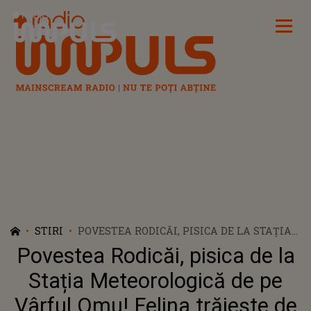
Radio Impuls
STIRI
POVESTEA RODICĂI, PISICA DE LA STAȚIA
METEOROLOGICĂ DE PE VÂRFUL OMU!
Povestea Rodicăi, pisica de la
FELINA TRĂIEȘTE DE ANI BUNI LA 2.500 DE
METRI ALTITUDINE: „E CURATĂ, HARNICĂ
Stația Meteorologică de pe
ŞI E UN MARE VÂNĂTOR”
Vârful Omu! Felina trăiește de