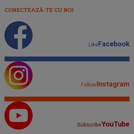
Instagram
Follow
YouTube
Subscribe
TikTok
Watch