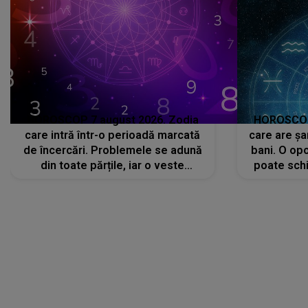
care intră într-o perioadă marcată
care are șa
de încercări. Problemele se adună
bani. O opo
din toate părțile, iar o veste
poate schi
neașteptată îi dă planurile peste
la
cap
CONECTEAZĂ-TE CU NOI
Facebook
Like