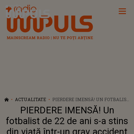
Radio Impuls
ACTUALITATE
PIERDERE IMENSĂ! UN FOTBALIST
DE 22 DE ANI S-A STINS DIN VIAȚĂ
PIERDERE IMENSĂ! Un
ÎNTR-UN GRAV ACCIDENT RUTIER:
„ÎN CIUDA EFORTURILOR DEPUSE
fotbalist de 22 de ani s-a stins
DE PERSONALUL MEDICAL,
din viață într-un grav accident
ȘOFERUL VEHICULULUI A