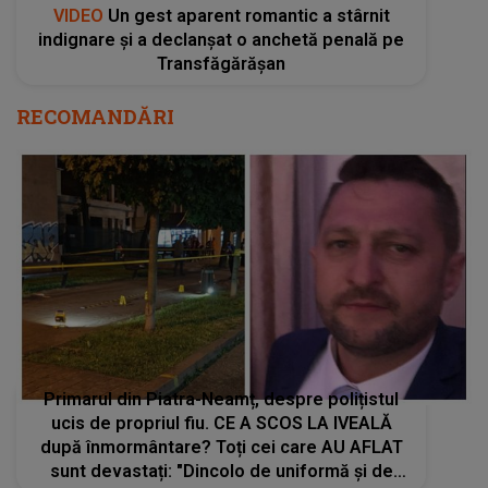
Primarul din Piatra-Neamț, despre polițistul
ucis de propriul fiu. CE A SCOS LA IVEALĂ
după înmormântare? Toți cei care AU AFLAT
sunt devastați: "Dincolo de uniformă și de
atribuțiile de serviciu pe care le-a îndeplinit
cu demnitate, Ciprian lasă..."