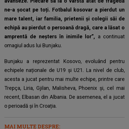
avanseze. Plecare sa la o vârstă atât de fragedă
ne-a șocat pe toți. Fotbalul kosovar a pierdut un
mare talent, iar familia, prietenii și colegii săi de
echipă au pierdut o persoană dragă, care a lăsat o
amprentă de neșters în inimile lor”,
a continuat
omagiul adus lui Bunjaku.
Bunjaku a reprezentat Kosovo, evoluând pentru
echipele naționale de U19 și U21. La nivel de club,
acesta a jucat pentru mai multe echipe, printre care
Trepça, Liria, Gjilan, Malisheva, Phoenix și, cel mai
recent, Elbasan din Albania. De asemenea, el a jucat
o perioadă și în Croația.
MAI MULTE DESPRE: