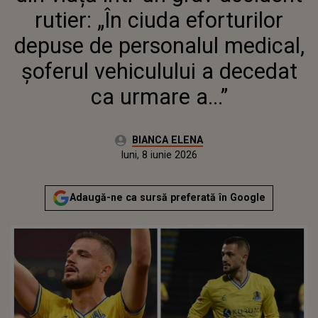
DECEDAT CA URMARE A...”
rutier: „În ciuda eforturilor
depuse de personalul medical,
șoferul vehiculului a decedat
ca urmare a...”
Autor:
BIANCA ELENA
Publicat:
luni, 8 iunie 2026
Adaugă-ne ca sursă preferată în Google