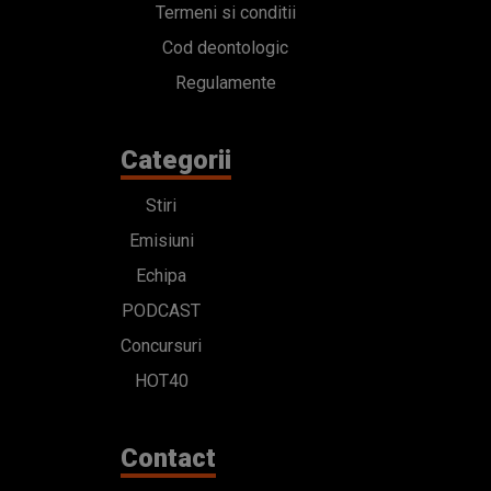
Stiri
Emisiuni
Echipa
PODCAST
Concursuri
HOT40
Contact
Bd. Mărăști 65-67,
Romexpo Intrarea C,
Pavilion T, sector 1
office@radioimpuls.ro
LIVE : 0754-222.999