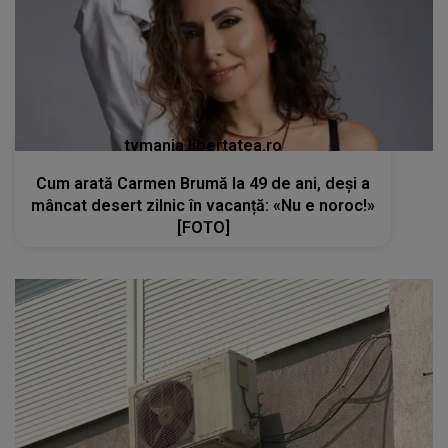
Cum arată Carmen Brumă la 49 de ani, deși a
mâncat desert zilnic în vacanță: «Nu e noroc!»
[FOTO]
kanald2.ro
VIDEO
Teama de Legionella îi determină pe
români să renunțe la aerul condiționat în plină
caniculă