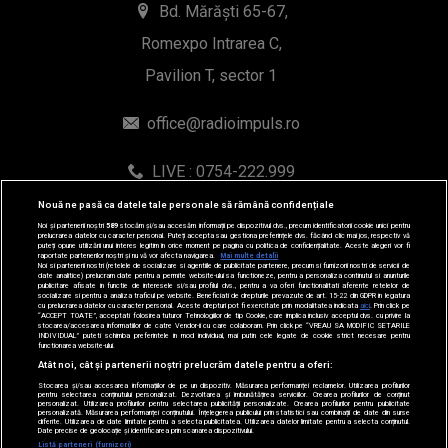
WhatsApp: 0754-222.999
© 2019-2026 DOGAN MEDIA INTERNATIONAL SA, Toate
Nouă ne pasă ca datele tale personale să rămână confidențiale
drepturile rezervate.
Noi și partenerii noștri
589
stocăm și/sau accesăm informații pe dispozitivul dvs., precum identificatorii cookie unici pentru
prelucrarea datelor cu caracter personal. Puteți accepta sau gestiona preferințele dvs. făcând clic mai jos, respectiv vă
puteți opune utilizării unui interes legitim în orice moment pe pagina cu politica de confidențialitate. Aceste alegeri vor fi
raportate partenerilor noștri și nu vă vor afecta navigarea.
Mai multe detalii
Noi si partenerii nostri (retelele de socializare si agentiile de publicitate partenere, precum si furnizorii nostri de servicii de
date analitice) prelucram date pentru a permite website-ului sa functioneze, pentru a personaliza continutul si anunturile
publicitare afisate in functie de interesele si/sau profilul dvs., pentru a va oferi functionalitati aferente retelelor de
socializare si pentru a analiza traficul pe website. Beneficiati de drepturile prevazute de art. 15-22 din GDPR in legatura
cu prelucrarea datelor cu caracter personal. Aceste drepturi pot fi exercitate prin modalitatea indicata
aici
. Prin click pe
“ACCEPT TOATE”, acceptati folosirea tuturor Tehnologiilor de tip Cookie, care implica inclusiv acceptul dvs. cu privire la
stocarea/accesarea informatiilor de catre Vendor-ii cu care colaboram. Prin click pe “VREAU SA MODIFIC SETARILE
INDIVIDUAL” puteti schimba preferintele in mod individual, mai putin cele legate de cookie strict necesare pentru
functionarea website-ului.
Atât noi, cât și partenerii noștri prelucrăm datele pentru a oferi:
Stocarea și/sau accesarea informațiilor de pe un dispozitiv. Măsurarea performanței reclamelor. Utilizarea profilurilor
pentru selectarea conținutului personalizat. Dezvoltarea și îmbunătățirea serviciilor. Crearea profilurilor de conținut
personalizat. Utilizarea profilurilor pentru selectarea publicității personalizate. Crearea profilurilor pentru publicitate
personalizată. Măsurarea performanței conținutului. Înțelegerea publicului prin statistici sau combinații de date din surse
diferite. Utilizarea de date limitate pentru a selecta publicitatea. Utilizarea datelor limitate pentru a selecta conținutul.
Date precise de geolocație și identificarea prin scanarea dispozitivului.
Listă parteneri (furnizori)