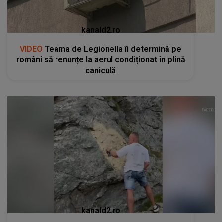
kanald2.ro
VIDEO
Un gest aparent romantic a stârnit
indignare și a declanșat o anchetă penală pe
Transfăgărășan
RECOMANDĂRI