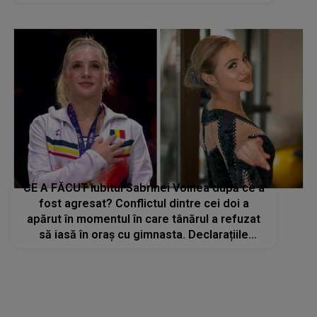
CE A FĂCUT iubitul Sabrinei Voinea după ce a
fost agresat? Conflictul dintre cei doi a
apărut în momentul în care tânărul a refuzat
să iasă în oraș cu gimnasta. Declarațiile
martorilor: „Chiar dacă erau oameni de față,
ea nu s-a oprit”
STIRI MONDENE