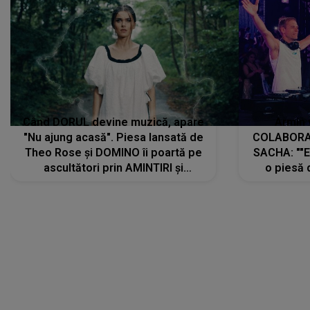
"Nu ajung acasă". Piesa lansată de
COLABORAR
Theo Rose și DOMINO îi poartă pe
SACHA: ""E
ascultători prin AMINTIRI și
o piesă 
REGĂSIRI, iar drumul emoțiilor
imediat pre
trece prin sufletul publicului:
cu mine șt
"Pentru toți cei care au plecat
păstrăm do
departe ca să le fie mai bine"
DIVERTISMENT