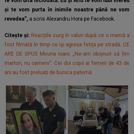
te vom uita niciodată. Eu și Aris te vom iubi mereu
și te vom purta în inimile noastre până ne vom
revedea”,
a scris Alexandru Hora pe Facebook.
Citește și:
Reacțiile curg în valuri după ce o mamă a
fost filmată în timp ce își agresa fetița pe stradă. CE
ARE DE SPUS Miruna Ioani: „Ne-am obișnuit să fim
martori, nu oameni”. Cei doi copii ai femeii de 43 de
ani au fost preluați de bunica paternă