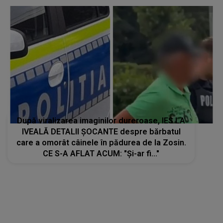
După viralizarea imaginilor dureroase, IES LA
IVEALĂ DETALII ȘOCANTE despre bărbatul
care a omorât câinele în pădurea de la Zosin.
CE S-A AFLAT ACUM: "Și-ar fi..."