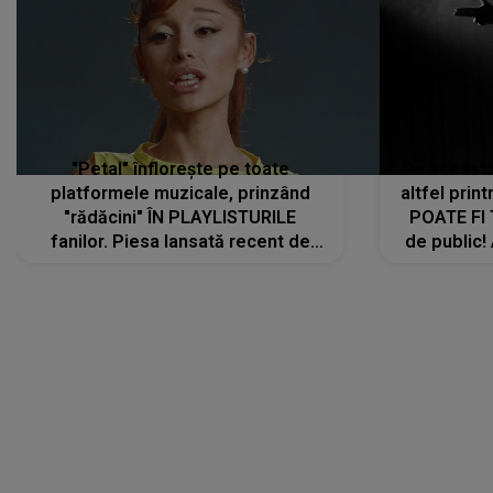
"Petal" înflorește pe toate
De această 
platformele muzicale, prinzând
altfel prin
"rădăcini" ÎN PLAYLISTURILE
POATE FI
fanilor. Piesa lansată recent de
de public!
Ariana Grande îi face pe
a lansat V
ascultători SĂ O ASCULTE PE
REPEAT