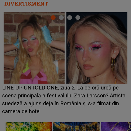
DIVERTISMENT
Ce a dezvăluit noua concurentă din "Casa Iubirii" l-a
luat prin surprindere pe Emanuel. CINE ESTE
BĂIATUL VIZAT de Alexandra?! Aflându-se în fața
faptului împlinit, A RECUNOSCUT IMEDIAT: "Am
avut..."