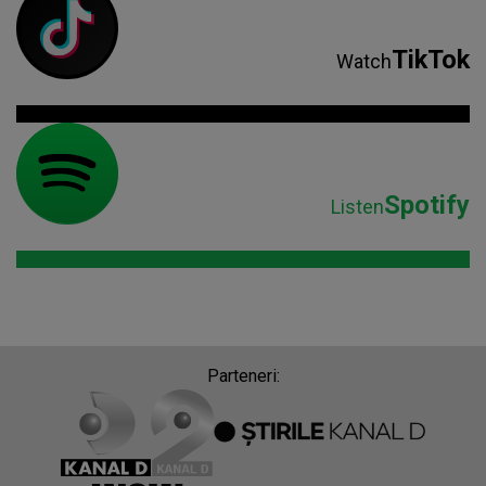
TikTok
Watch
Spotify
Listen
Parteneri: