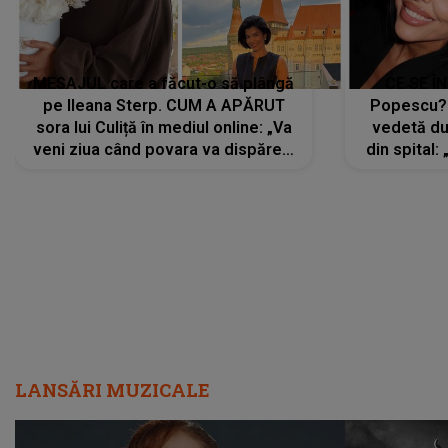
MESAJUL care a făcut-o să plângă
CE SE Î
pe Ileana Sterp. CUM A APĂRUT
Popescu?
sora lui Culiță în mediul online: „Va
vedetă du
veni ziua când povara va dispărea,
din spital:
iar lacrimile...”
LANSĂRI MUZICALE