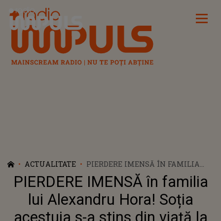
Radio Impuls
ACTUALITATE
PIERDERE IMENSĂ ÎN FAMILIA
LUI ALEXANDRU HORA! SOȚIA
PIERDERE IMENSĂ în familia
ACESTUIA S-A STINS DIN VIAȚĂ
LA DOAR 39 DE ANI. IMAGINILE
lui Alexandru Hora! Soția
DURERII DE LA ÎNMORMÂNTARE:
acestuia s-a stins din viață la
„TE VOM IUBI MEREU ȘI TE VOM