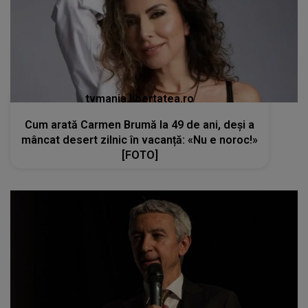
tvmania.libertatea.ro
Cum arată Carmen Brumă la 49 de ani, deși a
mâncat desert zilnic în vacanță: «Nu e noroc!»
[FOTO]