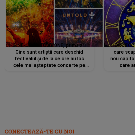
LINE-UP UNTOLD ONE, prima zi.
HOROSCOP 
Cine sunt artiștii care deschid
care scap
festivalul și de la ce ore au loc
nou capitol
cele mai așteptate concerte pe
care a
scena principală?
perioadă 
CONECTEAZĂ-TE CU NOI