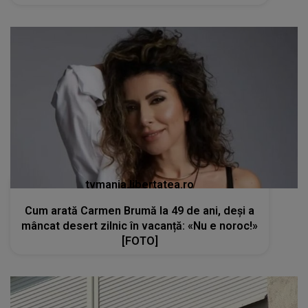
tvmania.libertatea.ro
Cum arată Carmen Brumă la 49 de ani, deși a
mâncat desert zilnic în vacanță: «Nu e noroc!»
[FOTO]