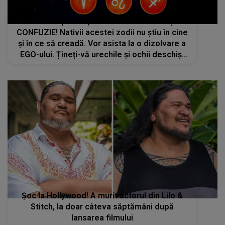
Horoscop zilnic, 18 iunie 2025: HAOS și
CONFUZIE! Nativii acestei zodii nu știu în cine
și în ce să creadă. Vor asista la o dizolvare a
EGO-ului. Țineți-vă urechile și ochii deschiși
atunci când interacționați cu persoanele din
jur
Șoc la Hollywood! A murit actorul din Lilo &
Stitch, la doar câteva săptămâni după
lansarea filmului