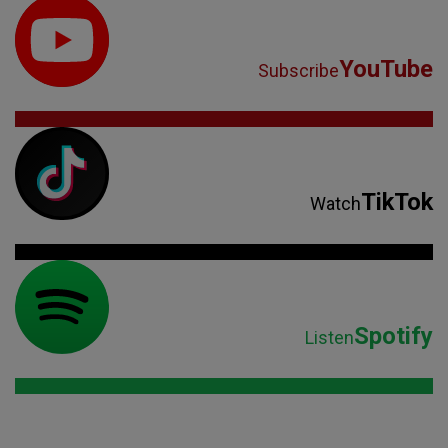
YouTube
Subscribe
TikTok
Watch
Spotify
Listen