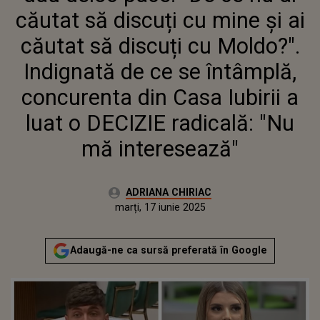
ÎNTÂMPLĂ, CONCURENTA DIN
căutat să discuți cu mine și ai
CASA IUBIRII A LUAT O DECIZIE
RADICALĂ: "NU MĂ
căutat să discuți cu Moldo?".
INTERESEAZĂ"
Indignată de ce se întâmplă,
concurenta din Casa Iubirii a
luat o DECIZIE radicală: "Nu
mă interesează"
Autor:
ADRIANA CHIRIAC
Publicat:
marți, 17 iunie 2025
Actualizat:
marți, 17 iunie 2025
Adaugă-ne ca sursă preferată în Google