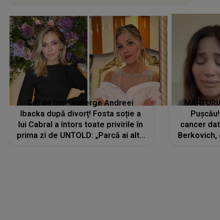
Cât de bine îi merge Andreei
MĂRTURIA
Ibacka după divorț! Fosta soție a
Pușcău!
lui Cabral a întors toate privirile în
cancer dato
prima zi de UNTOLD: „Parcă ai altă
Berkovich, 
strălucire, emani putere,
accident ru
încredere, siguranță...”
Dacă nu 