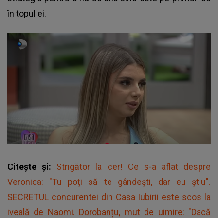
în topul ei.
Citește și:
Strigător la cer! Ce s-a aflat despre
Veronica: "Tu poți să te gândești, dar eu știu".
SECRETUL concurentei din Casa Iubirii este scos la
iveală de Naomi. Dorobanțu, mut de uimire: "Dacă