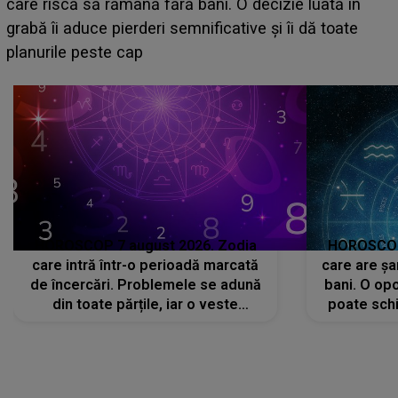
acum! În fața Alexandrei, concurentul din Casa Iubirii
face o MĂRTURISIRE NEAȘTEPTATĂ despre mama
sa: "I-am spus și ei în față, eu nu te iubesc pentru
că..."
HOROSCOP 7 august 2026. Zodia
HOROSCOP 
care intră într-o perioadă marcată
care are șa
de încercări. Problemele se adună
bani. O opo
din toate părțile, iar o veste
poate schi
neașteptată îi dă planurile peste
la
cap