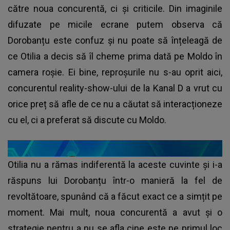
către noua concurentă, ci și criticile. Din imaginile
difuzate pe micile ecrane putem observa că
Dorobanțu este confuz și nu poate să înțeleagă de
ce Otilia a decis să îl cheme prima dată pe Moldo în
camera roșie. Ei bine, reproșurile nu s-au oprit aici,
concurentul reality-show-ului de la Kanal D a vrut cu
orice preț să afle de ce nu a căutat să interacționeze
cu el, ci a preferat să discute cu Moldo.
Otilia nu a rămas indiferentă la aceste cuvinte și i-a
răspuns lui Dorobanțu într-o manieră la fel de
revoltătoare, spunând că a făcut exact ce a simțit pe
moment. Mai mult, noua concurentă a avut și o
strategie pentru a nu se afla cine este pe primul loc