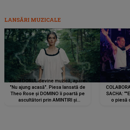
LANSĂRI MUZICALE
Când DORUL devine muzică, apare
Armin 
"Nu ajung acasă". Piesa lansată de
COLABORAR
Theo Rose și DOMINO îi poartă pe
SACHA: ""E
ascultători prin AMINTIRI și
o piesă 
REGĂSIRI, iar drumul emoțiilor
imediat pre
trece prin sufletul publicului:
cu mine șt
"Pentru toți cei care au plecat
păstrăm do
departe ca să le fie mai bine"