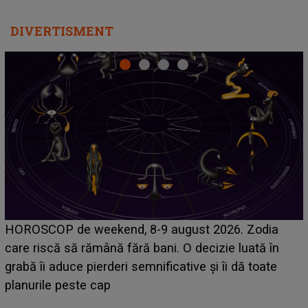
DIVERTISMENT
Emanuel a ținut ACEST DETALIU ASCUNS până
acum! În fața Alexandrei, concurentul din Casa Iubirii
face o MĂRTURISIRE NEAȘTEPTATĂ despre mama
sa: "I-am spus și ei în față, eu nu te iubesc pentru
că..."