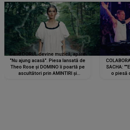
Când DORUL devine muzică, apare
Armin 
"Nu ajung acasă". Piesa lansată de
COLABORAR
Theo Rose și DOMINO îi poartă pe
SACHA: ""E
ascultători prin AMINTIRI și
o piesă 
REGĂSIRI, iar drumul emoțiilor
imediat pre
trece prin sufletul publicului:
cu mine șt
"Pentru toți cei care au plecat
păstrăm do
departe ca să le fie mai bine"