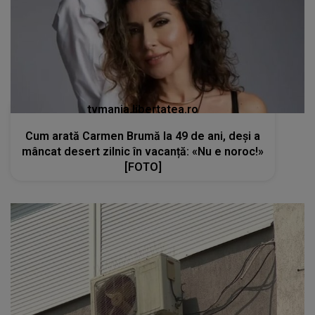
tvmania.libertatea.ro
Cum arată Carmen Brumă la 49 de ani, deși a
mâncat desert zilnic în vacanță: «Nu e noroc!»
[FOTO]