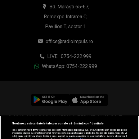
Bd. Mărăști 65-67,
Romexpo Intrarea C,
Pavilion T, sector 1
office@radioimpuls.ro
LIVE : 0754-222.999
WhatsApp: 0754-222.999
© 2019-2026 DOGAN MEDIA INTERNATIONAL SA, Toate
Nouă ne pasă ca datele tale personale să rămână confidențiale
drepturile rezervate.
Noi și partenerii noștri
589
stocăm și/sau accesăm informații pe dispozitivul dvs., precum identificatorii cookie unici pentru
prelucrarea datelor cu caracter personal. Puteți accepta sau gestiona preferințele dvs. făcând clic mai jos, respectiv vă
puteți opune utilizării unui interes legitim în orice moment pe pagina cu politica de confidențialitate. Aceste alegeri vor fi