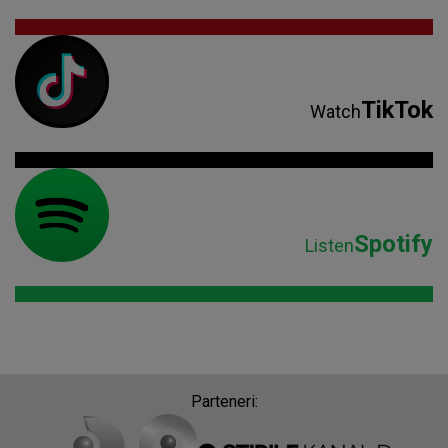
TikTok
Watch
Spotify
Listen
Parteneri: