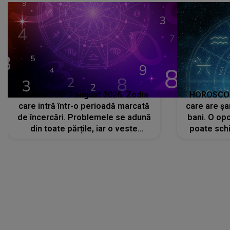
HOROSCOP 7 august 2026. Zodia
HOROSCOP 
care intră într-o perioadă marcată
care are șa
de încercări. Problemele se adună
bani. O opo
din toate părțile, iar o veste
poate schi
neașteptată îi dă planurile peste
la
cap