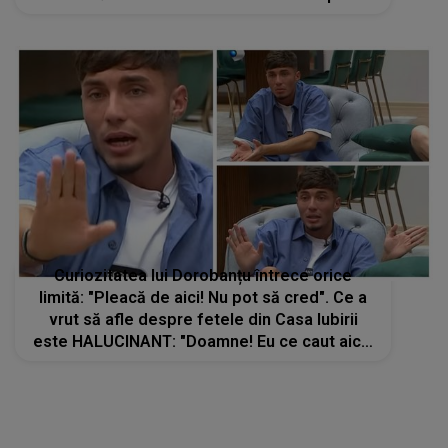
desparti"
Curiozitatea lui Dorobanțu întrece orice
limită: "Pleacă de aici! Nu pot să cred". Ce a
vrut să afle despre fetele din Casa Iubirii
este HALUCINANT: "Doamne! Eu ce caut aici?
Nu se poate așa ceva"