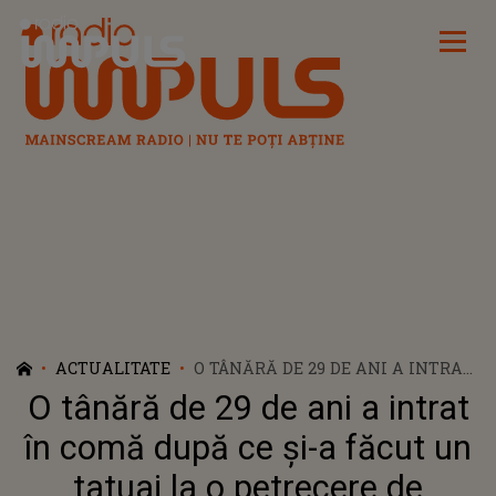
Radio Impuls
ACTUALITATE
O TÂNĂRĂ DE 29 DE ANI A INTRAT
ÎN COMĂ DUPĂ CE ȘI-A FĂCUT UN
O tânără de 29 de ani a intrat
TATUAJ LA O PETRECERE DE
BURLĂCIȚE: "STAREA EI ESTE
în comă după ce și-a făcut un
CRITICĂ. INIMA, RINICHII ȘI
tatuaj la o petrecere de
PLĂMÂNII CEDEAZĂ". APELUL