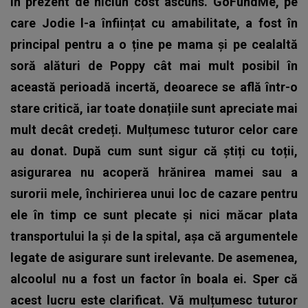
în prezent de niciun cost ascuns. GoFundMe, pe
care Jodie l-a înființat cu amabilitate, a fost în
principal pentru a o ține pe mama și pe cealaltă
soră alături de Poppy cât mai mult posibil în
această perioadă incertă, deoarece se află într-o
stare critică, iar toate donațiile sunt apreciate mai
mult decât credeți. Mulțumesc tuturor celor care
au donat. După cum sunt sigur că știți cu toții,
asigurarea nu acoperă hrănirea mamei sau a
surorii mele, închirierea unui loc de cazare pentru
ele în timp ce sunt plecate și nici măcar plata
transportului la și de la spital, așa că argumentele
legate de asigurare sunt irelevante. De asemenea,
alcoolul nu a fost un factor în boala ei. Sper că
acest lucru este clarificat. Vă mulțumesc tuturor