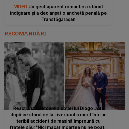
VIDEO
Un gest aparent romantic a stârnit
indignare și a declanșat o anchetă penală pe
Transfăgărășan
RECOMANDĂRI
Reacția sfâșietoare a soției lui Diogo Jota
după ce starul de la Liverpool a murit într-un
teribil accident de mașină împreună cu
fratele său: "Nici macar moartea nu ne poate