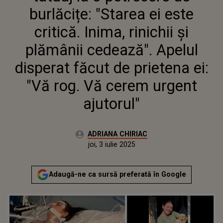
DISPERAT FĂCUT DE PRIETENA EI:
burlăcițe: "Starea ei este
"VĂ ROG. VĂ CEREM URGENT
AJUTORUL"
critică. Inima, rinichii și
plămânii cedează". Apelul
disperat făcut de prietena ei:
"Vă rog. Vă cerem urgent
ajutorul"
Autor:
ADRIANA CHIRIAC
Publicat:
joi, 3 iulie 2025
Actualizat:
joi, 3 iulie 2025
Adaugă-ne ca sursă preferată în Google