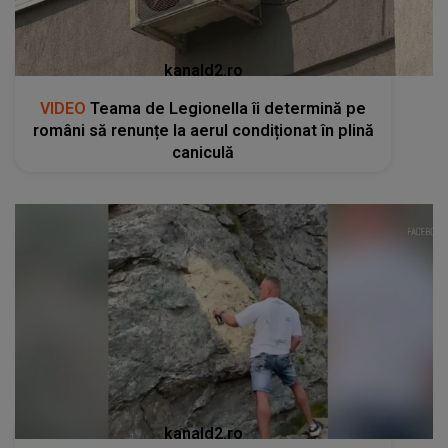
kanald2.ro
VIDEO
Teama de Legionella îi determină pe
români să renunțe la aerul condiționat în plină
caniculă
kanald2.ro