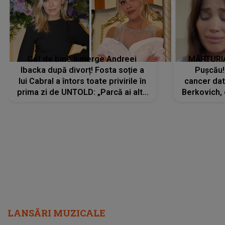
Cât de bine îi merge Andreei
MĂRTURIA
Ibacka după divorț! Fosta soție a
Pușcău!
lui Cabral a întors toate privirile în
cancer dato
prima zi de UNTOLD: „Parcă ai altă
Berkovich, 
strălucire, emani putere,
accident ru
încredere, siguranță...”
Dacă nu 
LANSĂRI MUZICALE