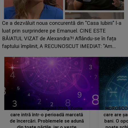
HOROSCOP de weekend, 8-9 august 2026. Zodia
care riscă să rămână fără bani. O decizie luată în
grabă îi aduce pierderi semnificative și îi dă toate
planurile peste cap
c
HOROSCOP 7 august 2026. Zodia
HOROSCOP 
care intră într-o perioadă marcată
care are șa
de încercări. Problemele se adună
bani. O opo
din toate părțile, iar o veste
poate schi