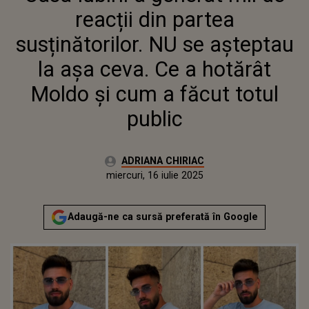
HOTĂRÂT MOLDO ŞI CUM A
reacții din partea
FĂCUT TOTUL PUBLIC
susținătorilor. NU se așteptau
la așa ceva. Ce a hotărât
Moldo şi cum a făcut totul
public
Autor:
ADRIANA CHIRIAC
Publicat:
miercuri, 16 iulie 2025
Actualizat:
miercuri, 16 iulie 2025
Adaugă-ne ca sursă preferată în Google