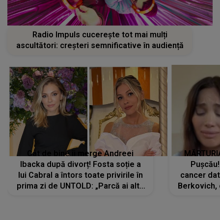
Radio Impuls cucerește tot mai mulți
ascultători: creșteri semnificative în audiență
Cât de bine îi merge Andreei
MĂRTURIA
Ibacka după divorț! Fosta soție a
Pușcău!
lui Cabral a întors toate privirile în
cancer dato
prima zi de UNTOLD: „Parcă ai altă
Berkovich, 
strălucire, emani putere,
accident ru
încredere, siguranță...”
Dacă nu 