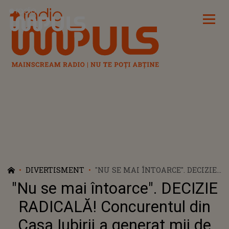
Radio Impuls
DIVERTISMENT
"NU SE MAI ÎNTOARCE". DECIZIE
RADICALĂ! CONCURENTUL DIN
"Nu se mai întoarce". DECIZIE
CASA IUBIRII A GENERAT MII DE
REACȚII DIN PARTEA
RADICALĂ! Concurentul din
SUSȚINĂTORILOR. NU SE
Casa Iubirii a generat mii de
AȘTEPTAU LA AȘA CEVA. CE A