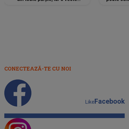
neașteptată îi dă planurile peste
la
cap
CONECTEAZĂ-TE CU NOI
Facebook
Like