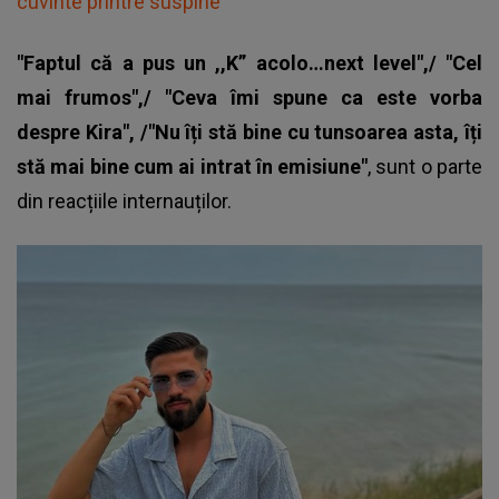
cuvinte printre suspine
"Faptul că a pus un ,,K” acolo…next level",/ "Cel
mai frumos",/ "Ceva îmi spune ca este vorba
despre Kira", /"Nu îți stă bine cu tunsoarea asta, îți
stă mai bine cum ai intrat în emisiune"
, sunt o parte
din reacțiile internauților.