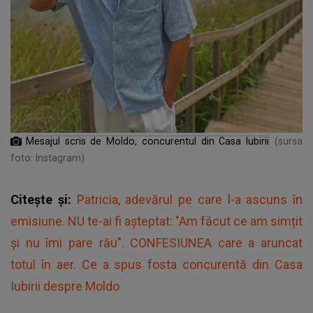
Mesajul scris de Moldo, concurentul din Casa Iubirii
(sursa
foto: Instagram)
Citește și:
Patricia, adevărul pe care l-a ascuns în
emisiune. NU te-ai fi așteptat: "Am făcut ce am simțit
și nu îmi pare rău". CONFESIUNEA care a aruncat
totul în aer. Ce a spus fosta concurentă din Casa
Iubirii despre Moldo