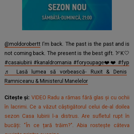
@moldorobertt
I'm back. The past is the past and is
not coming back. The present is the best gift. 🏹K🤍
#casaiubirii
#kanaldromania
#foryoupage❤️❤️
#fyp
♬ Lasă lumea să vorbească- Ruxit & Denis
Ramniceanu & Ministerul Manelelor
Citește și:
VIDEO Radu a rămas fără glas și cu ochii
în lacrimi. Ce a văzut câștigătorul celui de-al doilea
sezon Casa Iubirii l-a distrus. Are sufletul rupt în
bucăți: "În ce țară trăim?". Abia rostește câteva