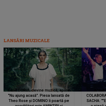
LANSĂRI MUZICALE
Când DORUL devine muzică, apare
Armin 
"Nu ajung acasă". Piesa lansată de
COLABORAR
Theo Rose și DOMINO îi poartă pe
SACHA: ""E
ascultători prin AMINTIRI și
o piesă 