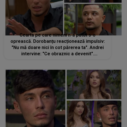
Cearta pe care nimeni n-a putut s-o
oprească. Dorobanțu reacționează impulsiv:
"Nu mă doare nici în cot părerea ta". Andrei
intervine: "Ce obraznic a devenit".
Concurenții din Casa Iubirii au uitat că sunt
filmați. S-a lăsat cu urlete și reproșuri