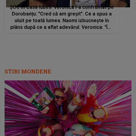
ȘOC în Casa Iubirii. Veronica l-a confruntat pe
Dorobanțu: "Cred că am greșit". Ce a spus a
uluit pe toată lumea. Naomi izbucnește în
plâns după ce a aflat adevărul. Veronica: "Îmi
pare rău Naomi de situația în care ești"
STIRI MONDENE