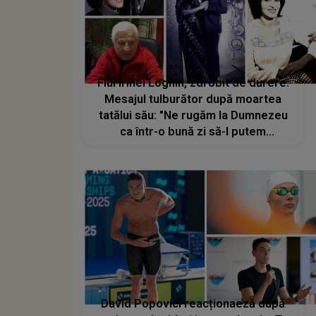
Fiul Irinei Loghin, zdrobit de durere.
Mesajul tulburător după moartea
tatălui său: "Ne rugăm la Dumnezeu
ca într-o bună zi să-l putem
revedea". Când are loc
înmormântarea lui Ion Cernea
David Popovici reacționaeză după