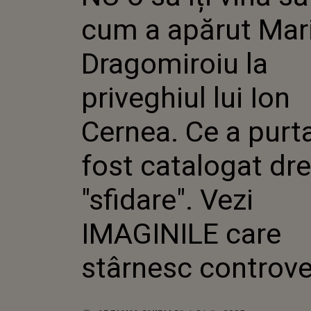
LA PRIV
cum a apărut Mar
ION CER
PURTAT 
CATALO
Dragomiroiu la
"SFIDARE
IMAGINI
priveghiul lui Ion
STÂRNE
CONTRO
Cernea. Ce a purta
fost catalogat dr
"sfidare". Vezi
IMAGINILE care
stârnesc controv