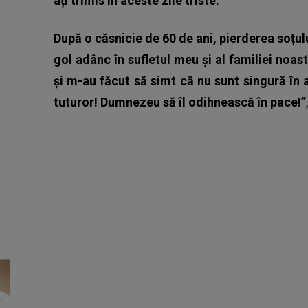
ați trimis în aceste zile triste.
După o căsnicie de 60 de ani, pierderea soțul
gol adânc în sufletul meu și al familiei noa
și m-au făcut să simt că nu sunt singură în
tuturor! Dumnezeu să îl odihnească în pace!”