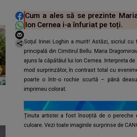
DISTRIBUIE ARTICOLUL
Cum a ales să se prezinte Maria 
Ion Cernea i-a înfuriat pe toți.
Soțul Irinei Loghin a murit! Astăzi, sicriul cu
principală din Cimitirul Bellu. Maria Dragomiro
ajuns la căpătâiul lui Ion Cernea. Interpreta de
mod surprinzător, în contrast total cu evenim
poarte o într-o rochie scurtă – până deasu
imprimeu colorat.
Ținuta artistei a fost însoțită de o pereche
culoare. Vezi toate imaginile surprinse de C