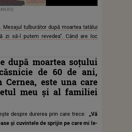
CAN.RO)
re. Mesajul tulburător după moartea tatălui
 zi să-l putem revedea". Când are loc
ie după moartea soțului
ăsnicie de 60 de ani,
n Cernea, este una care
etul meu și al familiei
ște despre durerea prin care trece:
„Vă
se și cuvintele de sprijin pe care mi le-