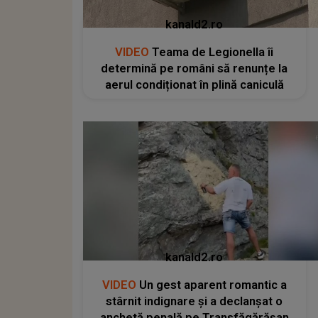
kanald2.ro
VIDEO
Teama de Legionella îi
determină pe români să renunțe la
aerul condiționat în plină caniculă
kanald2.ro
VIDEO
Un gest aparent romantic a
stârnit indignare și a declanșat o
anchetă penală pe Transfăgărășan