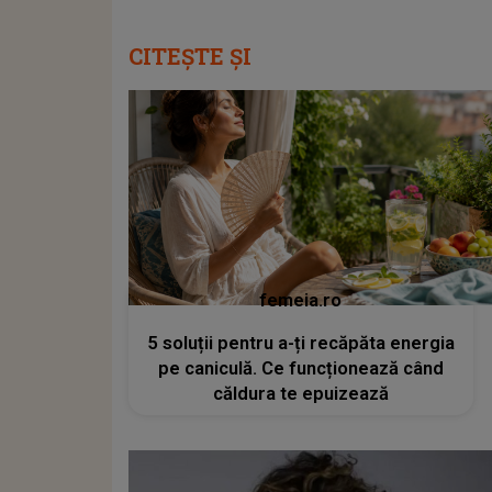
CITEȘTE ȘI
femeia.ro
5 soluții pentru a-ți recăpăta energia
pe caniculă. Ce funcționează când
căldura te epuizează