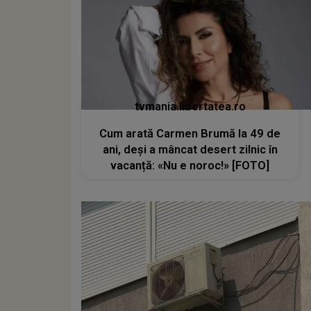
tvmania.libertatea.ro
Cum arată Carmen Brumă la 49 de
ani, deși a mâncat desert zilnic în
vacanță: «Nu e noroc!» [FOTO]