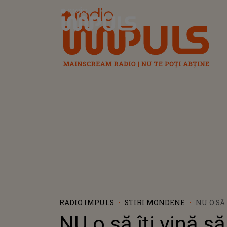
Radio Impuls
RADIO IMPULS
STIRI MONDENE
NU O SĂ 
CREZI C
NU o să îți vină să
MARIA 