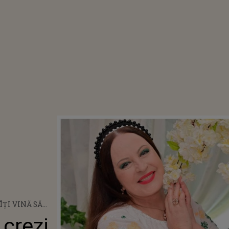
ÎȚI VINĂ SĂ
UM A APĂRUT
 crezi
DRAGOMIROIU