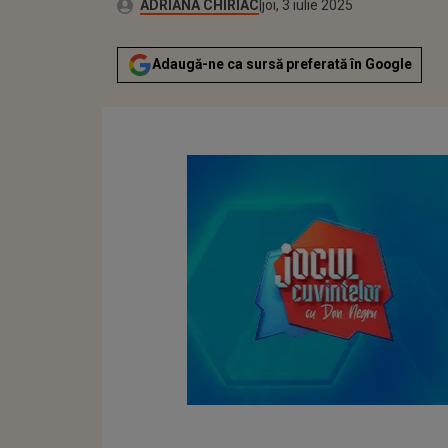
Publicat:
Autor:
joi, 3 iulie 2025
Actualizat:
ADRIANA CHIRIAC
joi, 3 iulie 2025
Adaugă-ne ca sursă preferată în Google