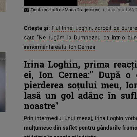
Ținuta purtată de Maria Dragomiroiu
(sursa foto: CAN
Citește și:
Fiul Irinei Loghin, zdrobit de dure
său: "Ne rugăm la Dumnezeu ca într-o bună
înmormântarea lui Ion Cernea
Irina Loghin, prima reacț
ei, Ion Cernea:"
După o c
pierderea soțului meu, Io
lasă un gol adânc în sufl
noastre"
Prin intermediul unui mesaj,
Irina Loghin
vorbe
mulțumesc din suflet pentru gândurile frumoa