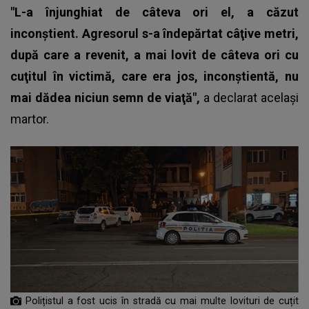
"L-a înjunghiat de câteva ori el, a căzut
inconştient. Agresorul s-a îndepărtat câţive metri,
după care a revenit, a mai lovit de câteva ori cu
cuţitul în victimă, care era jos, inconştientă, nu
mai dădea niciun semn de viaţă",
a declarat acelaşi
martor.
Polițistul a fost ucis în stradă cu mai multe lovituri de cuțit