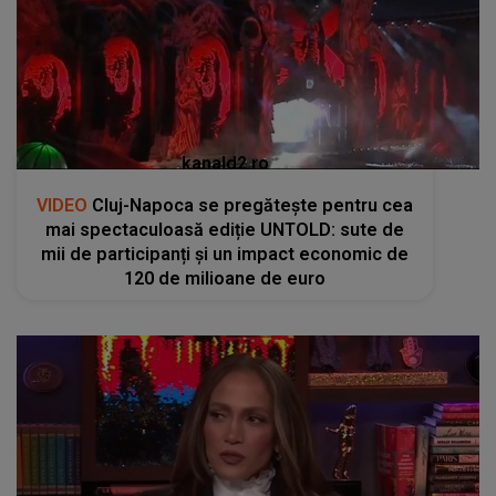
kanald2.ro
VIDEO
Cluj-Napoca se pregătește pentru cea
mai spectaculoasă ediție UNTOLD: sute de
mii de participanți și un impact economic de
120 de milioane de euro