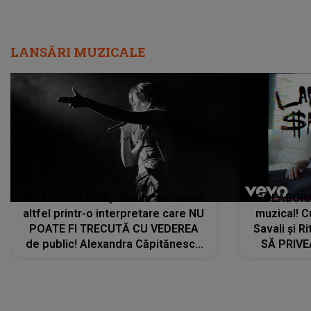
LANSĂRI MUZICALE
De această dată, "Dilaila" se simte
COLABORAR
altfel printr-o interpretare care NU
muzical! C
POATE FI TRECUTĂ CU VEDEREA
Savali și Ri
de public! Alexandra Căpitănescu
SĂ PRIV
a lansat VERSIUNEA LIVE a piesei