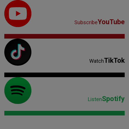
YouTube
Subscribe
TikTok
Watch
Spotify
Listen