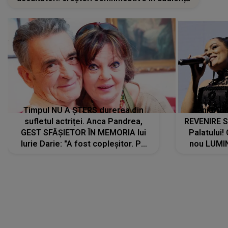
Timpul NU A ȘTERS durerea din
Tania Tu
sufletul actriței. Anca Pandrea,
REVENIRE 
GEST SFÂȘIETOR ÎN MEMORIA lui
Palatului!
Iurie Darie: "A fost copleșitor. Pe
nou LUMI
măsură ce trece timpul parcă..."
pentru a
cântece no
care abia 