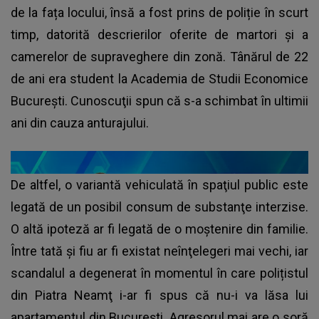
de la fața locului, însă a fost prins de poliție în scurt
timp, datorită descrierilor oferite de martori și a
camerelor de supraveghere din zonă. Tânărul de 22
de ani era student la Academia de Studii Economice
București. Cunoscuţii spun că s-a schimbat în ultimii
ani din cauza anturajului.
De altfel, o variantă vehiculată în spaţiul public este
legată de un posibil consum de substanţe interzise.
O altă ipoteză ar fi legată de o moştenire din familie.
Între tată şi fiu ar fi existat neînţelegeri mai vechi, iar
scandalul a degenerat în momentul în care polițistul
din Piatra Neamţ i-ar fi spus că nu-i va lăsa lui
apartamentul din Bucureşti. Agresorul mai are o soră