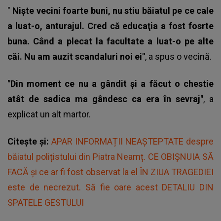
"
Nişte vecini foarte buni, nu stiu băiatul pe ce cale
a luat-o, anturajul. Cred că educaţia a fost fosrte
buna. Când a plecat la facultate a luat-o pe alte
căi. Nu am auzit scandaluri noi ei"
, a spus o vecină.
"Din moment ce nu a gândit și a făcut o chestie
atât de sadica ma gândesc ca era în sevraj"
, a
explicat un alt martor.
Citește și:
APAR INFORMAȚII NEAȘTEPTATE despre
băiatul polițistului din Piatra Neamț. CE OBIȘNUIA SĂ
FACĂ și ce ar fi fost observat la el ÎN ZIUA TRAGEDIEI
este de necrezut. Să fie oare acest DETALIU DIN
SPATELE GESTULUI