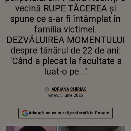
DEZVĂLUIREA MOMENTULUI
vecină RUPE TĂCEREA şi
DESPRE TÂNĂRUL DE 22 DE ANI:
"CÂND A PLECAT LA FACULTATE A
spune ce s-ar fi întâmplat în
LUAT-O PE..."
familia victimei.
DEZVĂLUIREA MOMENTULUI
despre tânărul de 22 de ani:
"Când a plecat la facultate a
luat-o pe..."
Autor:
ADRIANA CHIRIAC
Publicat:
vineri, 5 iunie 2026
Actualizat:
vineri, 5 iunie 2026
Adaugă-ne ca sursă preferată în Google