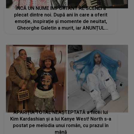
ÎNCĂ UN NUME IMPORTANT AL SCENEI a
plecat dintre noi. După ani în care a oferit
emoție, inspirație și momente de neuitat,
Gheorghe Galetin a murit, iar ANUNȚUL
DECESULUI aduce lacrimi în ochii celor care l-
au admirat: "A iubit muzica cu toată ființa lui"
APARIȚIA TOTAL NEAȘTEPTATĂ a fiicei lui
Kim Kardashian și a lui Kanye West! North s-a
postat pe melodia unui român, cu prazul în
mână