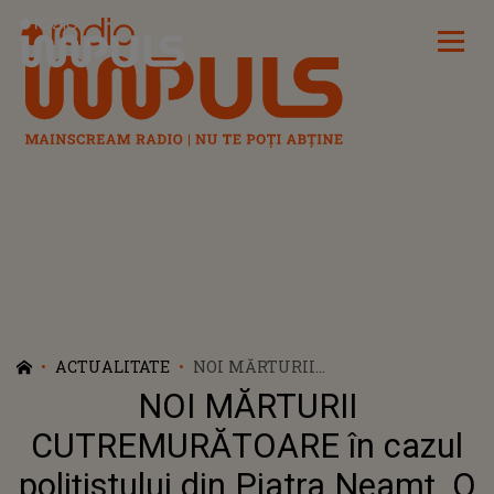
Radio Impuls
ACTUALITATE
NOI MĂRTURII
CUTREMURĂTOARE ÎN CAZUL
NOI MĂRTURII
POLIȚISTULUI DIN PIATRA
NEAMŢ. O VECINĂ RUPE TĂCEREA
CUTREMURĂTOARE în cazul
ŞI SPUNE CE S-AR FI ÎNTÂMPLAT
polițistului din Piatra Neamţ. O
ÎN FAMILIA VICTIMEI.