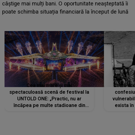
care deschid festivalul și de la ce ore au loc cele mai
așteptate concerte pe scena principală?
Cea mai mare și mai
Charli xc
spectaculoasă scenă de festival la
confesiu
UNTOLD ONE: „Practic, nu ar
vulnerabil
încăpea pe multe stadioane din
exista în
lume”. Evenimentul începe joi, 6
august 2026