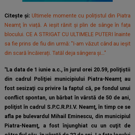
Citește și:
Ultimele momente cu polițistul din Piatra
Neamţ în viață. A ieșit rănit și plin de sânge în fața
blocului. CE A STRIGAT CU ULTIMELE PUTERI înainte
sa fie prins de fiu din urmă: "I-am văzut când au ieșit
din scară încăierați. Tatăl deja sângera și..."
"La data de 1 iunie a.c., în jurul orei 20.59, poliţiştii
din cadrul Poliţiei municipiului Piatra-Neamţ au
fost sesizaţi cu privire la faptul că, pe fondul unui
conflict spontan, un bărbat în vârstă de 50 de ani,
poliţist în cadrul S.P.C.R.P.I.V. Neamţ, în timp ce se
afla pe bulevardul Mihail Eminescu, din municipiul
Piatra-Neamţ, a fost înjunghiat cu un cuţit de
către fiul său, în vârstă de 22 de ani. La faţa locului