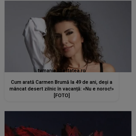
tvmania.libertatea.ro
Cum arată Carmen Brumă la 49 de ani, deși a
mâncat desert zilnic în vacanță: «Nu e noroc!»
[FOTO]