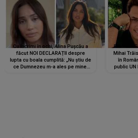
Cu lacrimi în ochi, Alina Pușcău a
REVEDERE
făcut NOI DECLARAȚII despre
Mihai Trăis
lupta cu boala cumplită: „Nu știu de
în Români
ce Dumnezeu m-a ales pe mine.
public UN
Am cancer la sân, am intrat în
"Nu știu ce
metastază...”