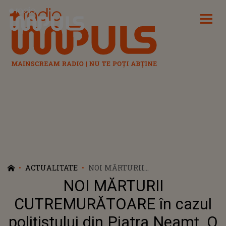
Radio Impuls
ACTUALITATE
NOI MĂRTURII
CUTREMURĂTOARE ÎN CAZUL
NOI MĂRTURII
POLIȚISTULUI DIN PIATRA
NEAMŢ. O VECINĂ RUPE TĂCEREA
CUTREMURĂTOARE în cazul
ŞI SPUNE CE S-AR FI ÎNTÂMPLAT
polițistului din Piatra Neamţ. O
ÎN FAMILIA VICTIMEI.