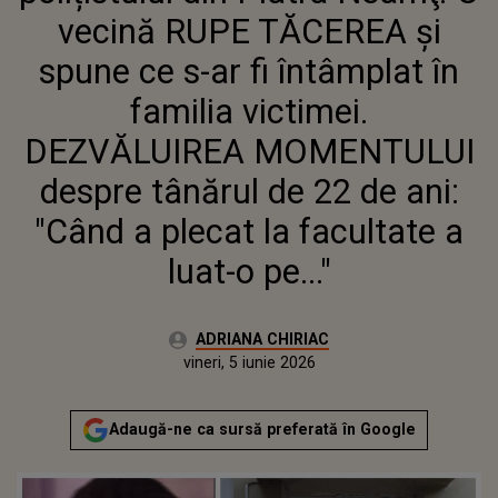
DEZVĂLUIREA MOMENTULUI
vecină RUPE TĂCEREA şi
DESPRE TÂNĂRUL DE 22 DE ANI:
"CÂND A PLECAT LA FACULTATE A
spune ce s-ar fi întâmplat în
LUAT-O PE..."
familia victimei.
DEZVĂLUIREA MOMENTULUI
despre tânărul de 22 de ani:
"Când a plecat la facultate a
luat-o pe..."
Autor:
ADRIANA CHIRIAC
Publicat:
vineri, 5 iunie 2026
Actualizat:
vineri, 5 iunie 2026
Adaugă-ne ca sursă preferată în Google