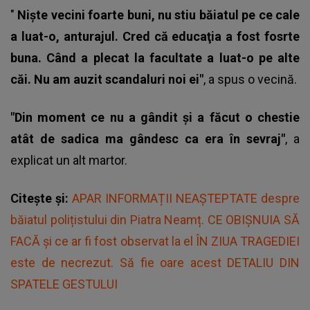
"
Nişte vecini foarte buni, nu stiu băiatul pe ce cale
a luat-o, anturajul. Cred că educaţia a fost fosrte
buna. Când a plecat la facultate a luat-o pe alte
căi. Nu am auzit scandaluri noi ei"
, a spus o vecină.
"Din moment ce nu a gândit și a făcut o chestie
atât de sadica ma gândesc ca era în sevraj"
, a
explicat un alt martor.
Citește și:
APAR INFORMAȚII NEAȘTEPTATE despre
băiatul polițistului din Piatra Neamț. CE OBIȘNUIA SĂ
FACĂ și ce ar fi fost observat la el ÎN ZIUA TRAGEDIEI
este de necrezut. Să fie oare acest DETALIU DIN
SPATELE GESTULUI