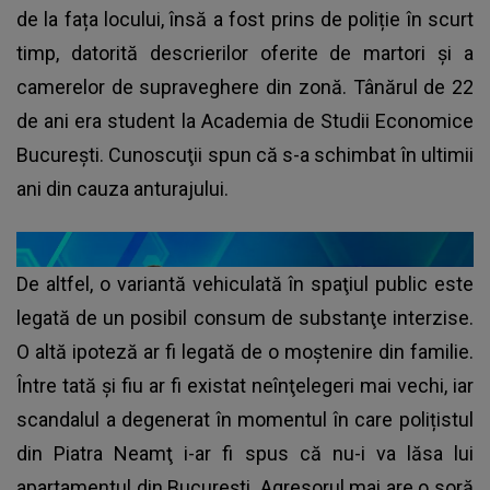
de la fața locului, însă a fost prins de poliție în scurt
timp, datorită descrierilor oferite de martori și a
camerelor de supraveghere din zonă. Tânărul de 22
de ani era student la Academia de Studii Economice
București. Cunoscuţii spun că s-a schimbat în ultimii
ani din cauza anturajului.
De altfel, o variantă vehiculată în spaţiul public este
legată de un posibil consum de substanţe interzise.
O altă ipoteză ar fi legată de o moştenire din familie.
Între tată şi fiu ar fi existat neînţelegeri mai vechi, iar
scandalul a degenerat în momentul în care polițistul
din Piatra Neamţ i-ar fi spus că nu-i va lăsa lui
apartamentul din Bucureşti. Agresorul mai are o soră