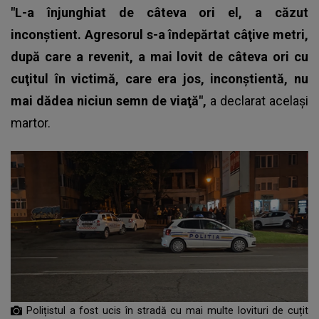
"L-a înjunghiat de câteva ori el, a căzut
inconştient. Agresorul s-a îndepărtat câţive metri,
după care a revenit, a mai lovit de câteva ori cu
cuţitul în victimă, care era jos, inconştientă, nu
mai dădea niciun semn de viaţă",
a declarat acelaşi
martor.
Polițistul a fost ucis în stradă cu mai multe lovituri de cuțit