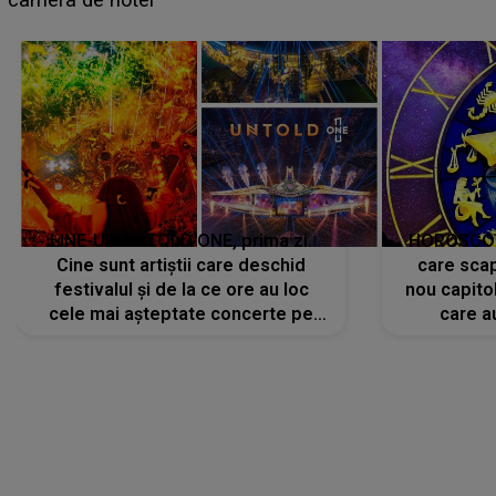
avut..."
LINE-UP UNTOLD ONE, prima zi.
HOROSCOP 
Cine sunt artiștii care deschid
care scap
festivalul și de la ce ore au loc
nou capitol
cele mai așteptate concerte pe
care a
scena principală?
perioadă 