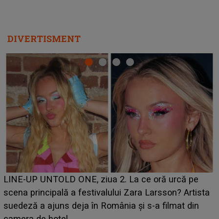
DIVERTISMENT
Ce a dezvăluit noua concurentă din "Casa Iubirii" l-a
luat prin surprindere pe Emanuel. CINE ESTE
BĂIATUL VIZAT de Alexandra?! Aflându-se în fața
faptului împlinit, A RECUNOSCUT IMEDIAT: "Am