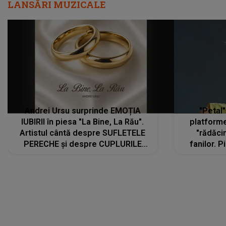
LANSĂRI MUZICALE
Andrei Ursu surprinde EMOȚIA
"Petal"
IUBIRII în piesa "La Bine, La Rău".
platforme
Artistul cântă despre SUFLETELE
"rădăci
PERECHE și despre CUPLURILE
fanilor. 
care aleg să meargă împreună pe
Arian
același drum, INDIFERENT DE CE LE
ascultă
REZERVĂ VIAȚA