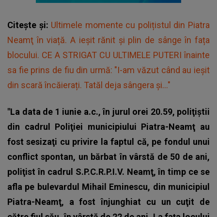
Citește și:
Ultimele momente cu polițistul din Piatra
Neamţ în viață. A ieșit rănit și plin de sânge în fața
blocului. CE A STRIGAT CU ULTIMELE PUTERI înainte
sa fie prins de fiu din urmă: "I-am văzut când au ieșit
din scară încăierați. Tatăl deja sângera și..."
"La data de 1 iunie a.c., în jurul orei 20.59, poliţiştii
din cadrul Poliţiei municipiului Piatra-Neamţ au
fost sesizaţi cu privire la faptul că, pe fondul unui
conflict spontan, un bărbat în vârstă de 50 de ani,
poliţist în cadrul S.P.C.R.P.I.V. Neamţ, în timp ce se
afla pe bulevardul Mihail Eminescu, din municipiul
Piatra-Neamţ, a fost înjunghiat cu un cuţit de
către fiul său, în vârstă de 22 de ani. La faţa locului