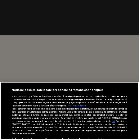
Nouă ne pasă ca datele tale personale să rămână confidențiale
Noi și partenerii noștri
589
stocăm și/sau accesăm informații pe dispozitivul dvs., precum identificatorii cookie unici pentru
prelucrarea datelor cu caracter personal. Puteți accepta sau gestiona preferințele dvs. făcând clic mai jos, respectiv vă
puteți opune utilizării unui interes legitim în orice moment pe pagina cu politica de confidențialitate. Aceste alegeri vor fi
raportate partenerilor noștri și nu vă vor afecta navigarea.
Mai multe detalii
Noi si partenerii nostri (retelele de socializare si agentiile de publicitate partenere, precum si furnizorii nostri de servicii de
date analitice) prelucram date pentru a permite website-ului sa functioneze, pentru a personaliza continutul si anunturile
publicitare afisate in functie de interesele si/sau profilul dvs., pentru a va oferi functionalitati aferente retelelor de
socializare si pentru a analiza traficul pe website. Beneficiati de drepturile prevazute de art. 15-22 din GDPR in legatura
cu prelucrarea datelor cu caracter personal. Aceste drepturi pot fi exercitate prin modalitatea indicata
aici
. Prin click pe
“ACCEPT TOATE”, acceptati folosirea tuturor Tehnologiilor de tip Cookie, care implica inclusiv acceptul dvs. cu privire la
stocarea/accesarea informatiilor de catre Vendor-ii cu care colaboram. Prin click pe “VREAU SA MODIFIC SETARILE
INDIVIDUAL” puteti schimba preferintele in mod individual, mai putin cele legate de cookie strict necesare pentru
functionarea website-ului.