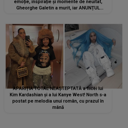
emoție, inspirație și momente de neuitat,
Gheorghe Galetin a murit, iar ANUNȚUL
DECESULUI aduce lacrimi în ochii celor care l-
au admirat: "A iubit muzica cu toată ființa lui"
APARIȚIA TOTAL NEAȘTEPTATĂ a fiicei lui
Kim Kardashian și a lui Kanye West! North s-a
postat pe melodia unui român, cu prazul în
mână