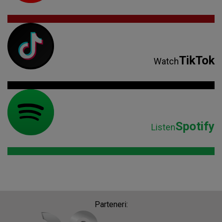
TikTok
Watch
Spotify
Listen
Parteneri: