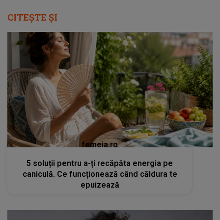
CITEȘTE ȘI
femeia.ro
5 soluții pentru a-ți recăpăta energia pe
caniculă. Ce funcționează când căldura te
epuizează