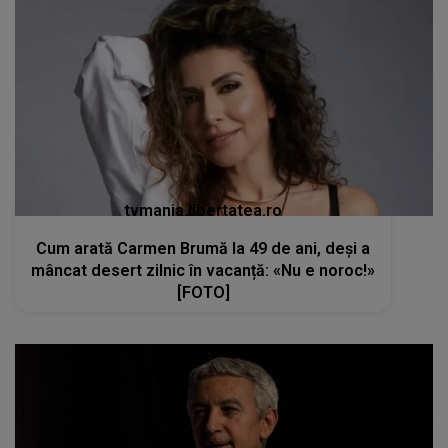
tvmania.libertatea.ro
Cum arată Carmen Brumă la 49 de ani, deși a
mâncat desert zilnic în vacanță: «Nu e noroc!»
[FOTO]