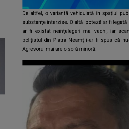
De altfel, o variantă vehiculată în spaţiul p
substanţe interzise. O altă ipoteză ar fi legată 
ar fi existat neînţelegeri mai vechi, iar s
polițistul din Piatra Neamţ i-ar fi spus că nu
Agresorul mai are o soră minoră.