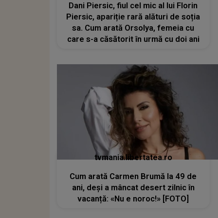
Dani Piersic, fiul cel mic al lui Florin
Piersic, apariție rară alături de soția
sa. Cum arată Orsolya, femeia cu
care s-a căsătorit în urmă cu doi ani
tvmania.libertatea.ro
Cum arată Carmen Brumă la 49 de
ani, deși a mâncat desert zilnic în
vacanță: «Nu e noroc!» [FOTO]