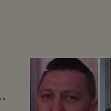
URII
ĂTOARE ÎN
IȚISTULUI DIN