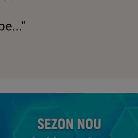
e..."