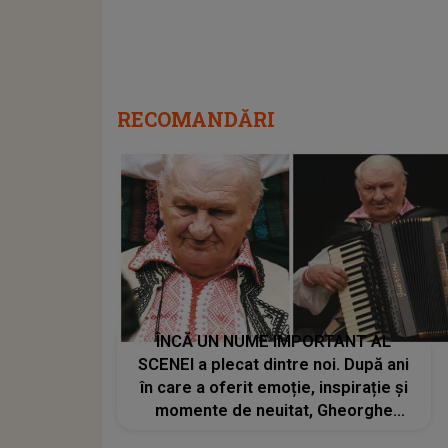
RECOMANDĂRI
ÎNCĂ UN NUME IMPORTANT AL
SCENEI a plecat dintre noi. După ani
în care a oferit emoție, inspirație și
momente de neuitat, Gheorghe
Galetin a murit, iar ANUNȚUL