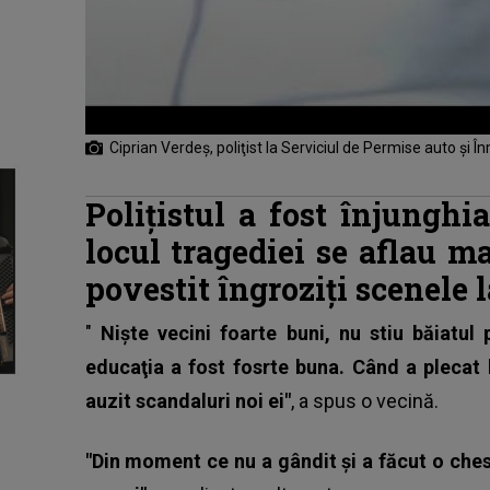
Ciprian Verdeș, poliţist la Serviciul de Permise auto şi În
Polițistul a fost înjunghi
locul tragediei se aflau m
povestit îngroziți scenele l
"
Nişte vecini foarte buni, nu stiu băiatul
educaţia a fost fosrte buna. Când a plecat 
auzit scandaluri noi ei"
, a spus o vecină.
"Din moment ce nu a gândit și a făcut o che