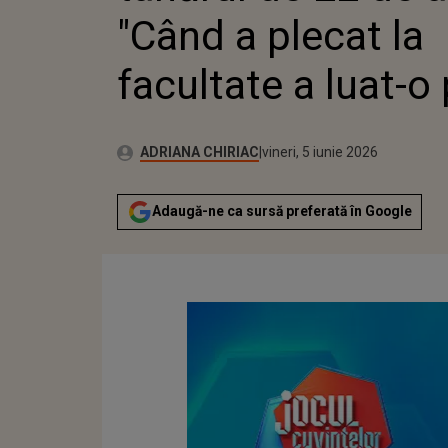
"Când a plecat la
facultate a luat-o p
Publicat:
Autor:
vineri, 5 iunie 2026
Actualizat:
ADRIANA CHIRIAC
vineri, 5 iunie 2026
Adaugă-ne ca sursă preferată în Google