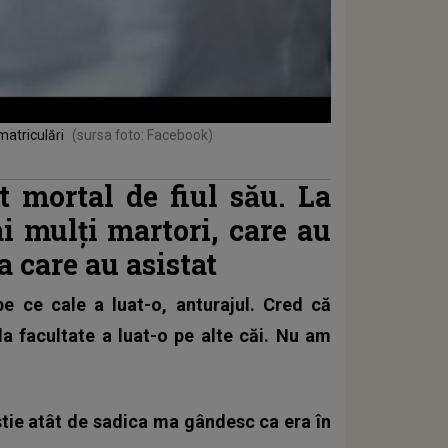
matriculări
(sursa foto: Facebook)
at mortal de fiul său. La
ai mulți martori, care au
a care au asistat
 pe ce cale a luat-o, anturajul. Cred că
la facultate a luat-o pe alte căi. Nu am
stie atât de sadica ma gândesc ca era în