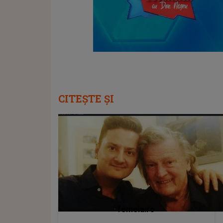
CITEȘTE ȘI
femeia.ro