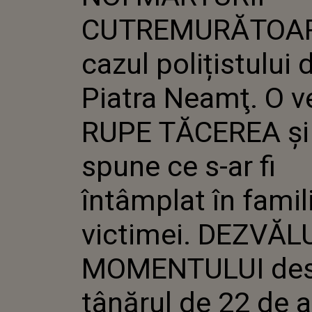
PIATRA NE
CUTREMURĂTOAR
RUPE TĂCE
CE S-AR FI
FAMILIA V
cazul polițistului 
DEZVĂLUI
MOMENTUL
Piatra Neamţ. O v
TÂNĂRUL DE
"CÂND A P
FACULTATE 
RUPE TĂCEREA şi
spune ce s-ar fi
întâmplat în famil
victimei. DEZVĂL
MOMENTULUI des
tânărul de 22 de a