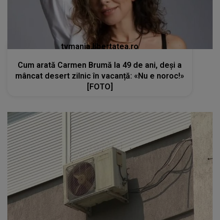
tvmania.libertatea.ro
Cum arată Carmen Brumă la 49 de ani, deși a
mâncat desert zilnic în vacanță: «Nu e noroc!»
[FOTO]