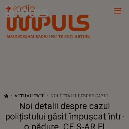
Radio Impuls
ACTUALITATE
NOI DETALII DESPRE CAZUL
POLIȚISTULUI GĂSIT ÎMPUȘCAT
Noi detalii despre cazul
ÎNTR-O PĂDURE. CE S-AR FI
ÎNTÂMPLAT ÎN URMĂ CU 3 ANI
polițistului găsit împușcat într-
PARE SĂ FI AVUT UN IMPACT
o pădure. CE S-AR FI
DEVASTATOR ASUPRA LUI.