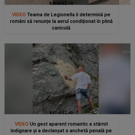
kanald2.ro
VIDEO
Teama de Legionella îi determină pe
români să renunțe la aerul condiționat în plină
caniculă
kanald2.ro
VIDEO
Un gest aparent romantic a stârnit
indignare și a declanșat o anchetă penală pe