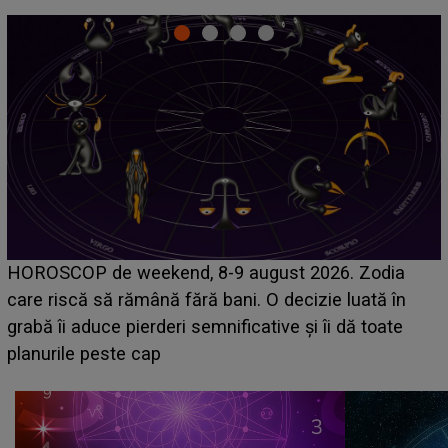
Emanuel a ținut ACEST DETALIU ASCUNS până
acum! În fața Alexandrei, concurentul din Casa Iubirii
face o MĂRTURISIRE NEAȘTEPTATĂ despre mama
sa: "I-am spus și ei în față, eu nu te iubesc pentru
că..."