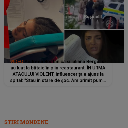
VIDEO
Andreea Bostănică și Iuliana Bergoi s-
au luat la bătaie în plin reastaurant. ÎN URMA
ATACULUI VIOLENT, influencerița a ajuns la
spital: "Stau în stare de șoc. Am primit pumni
în cap, am fost trasă de păr. Mi s-au..."
STIRI MONDENE