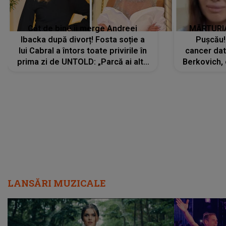
Cât de bine îi merge Andreei
MĂRTURIA
Ibacka după divorț! Fosta soție a
Pușcău!
lui Cabral a întors toate privirile în
cancer dato
prima zi de UNTOLD: „Parcă ai altă
Berkovich, 
strălucire, emani putere,
accident ru
încredere, siguranță...”
Dacă nu 
LANSĂRI MUZICALE