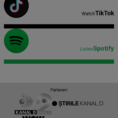
TikTok
Watch
Spotify
Listen
Parteneri: