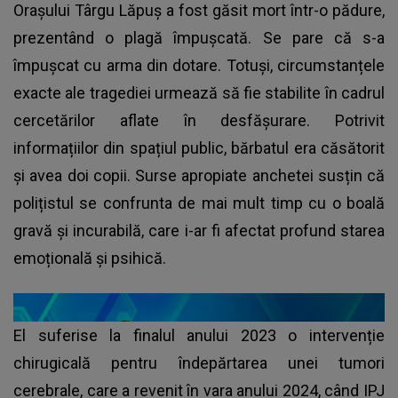
Orașului Târgu Lăpuș a fost găsit mort într-o pădure,
prezentând o plagă împușcată. Se pare că s-a
împușcat cu arma din dotare. Totuși, circumstanțele
exacte ale tragediei urmează să fie stabilite în cadrul
cercetărilor aflate în desfășurare. Potrivit
informațiilor din spațiul public, bărbatul era căsătorit
și avea doi copii. Surse apropiate anchetei susțin că
polițistul se confrunta de mai mult timp cu o boală
gravă și incurabilă, care i-ar fi afectat profund starea
emoțională și psihică.
El suferise la finalul anului 2023 o intervenție
chirugicală pentru îndepărtarea unei tumori
cerebrale, care a revenit în vara anului 2024, când IPJ