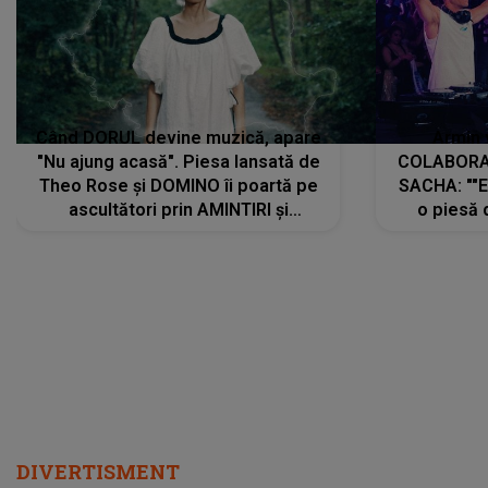
Când DORUL devine muzică, apare
Armin 
"Nu ajung acasă". Piesa lansată de
COLABORAR
Theo Rose și DOMINO îi poartă pe
SACHA: ""E
ascultători prin AMINTIRI și
o piesă 
REGĂSIRI, iar drumul emoțiilor
imediat pre
trece prin sufletul publicului:
cu mine șt
"Pentru toți cei care au plecat
păstrăm do
departe ca să le fie mai bine"
DIVERTISMENT