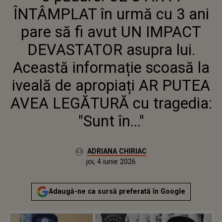
ACEASTĂ INFORMAȚIE SCOASĂ
ÎNTÂMPLAT în urmă cu 3 ani
LA IVEALĂ DE APROPIAȚI AR
PUTEA AVEA LEGĂTURĂ CU
pare să fi avut UN IMPACT
TRAGEDIA: "SUNT ÎN..."
DEVASTATOR asupra lui.
Această informație scoasă la
iveală de apropiați AR PUTEA
AVEA LEGĂTURĂ cu tragedia:
"Sunt în..."
Autor:
ADRIANA CHIRIAC
Publicat:
joi, 4 iunie 2026
Actualizat:
joi, 4 iunie 2026
Adaugă-ne ca sursă preferată în Google