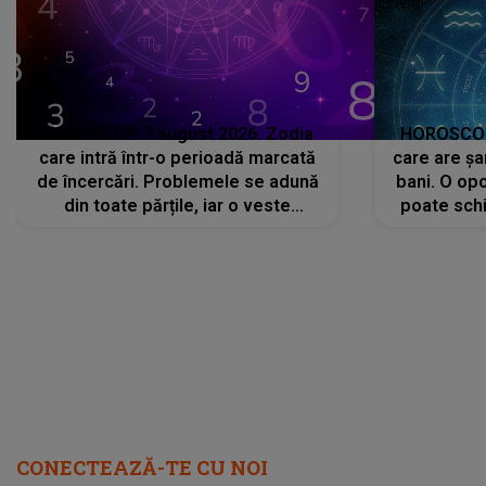
HOROSCOP 7 august 2026. Zodia
HOROSCOP 
care intră într-o perioadă marcată
care are șa
de încercări. Problemele se adună
bani. O opo
din toate părțile, iar o veste
poate schi
neașteptată îi dă planurile peste
la
cap
CONECTEAZĂ-TE CU NOI