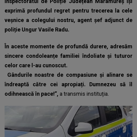
Inspectoratul de Poliție Județean Maramureș își
exprimă profundul regret pentru trecerea la cele
veșnice a colegului nostru, agent șef adjunct de
poliție Ungur Vasile Radu.
În aceste momente de profundă durere, adresăm
sincere condoleanțe familiei îndoliate și tuturor
celor care l-au cunoscut.
Gândurile noastre de compasiune și alinare se
îndreaptă către cei apropiați. Dumnezeu să îl
odihnească în pace!”,
a transmis instituția.