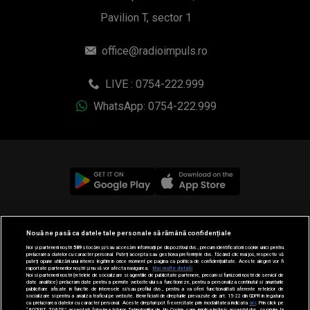
Pavilion T, sector 1
office@radioimpuls.ro
LIVE : 0754-222.999
WhatsApp: 0754-222.999
© 2019-2026 DOGAN MEDIA INTERNATIONAL SA, Toate
Nouă ne pasă ca datele tale personale să rămână confidențiale
drepturile rezervate.
Noi și partenerii noștri
589
stocăm și/sau accesăm informații pe dispozitivul dvs., precum identificatorii cookie unici pentru
prelucrarea datelor cu caracter personal. Puteți accepta sau gestiona preferințele dvs. făcând clic mai jos, respectiv vă
puteți opune utilizării unui interes legitim în orice moment pe pagina cu politica de confidențialitate. Aceste alegeri vor fi
raportate partenerilor noștri și nu vă vor afecta navigarea.
Mai multe detalii
Noi si partenerii nostri (retelele de socializare si agentiile de publicitate partenere, precum si furnizorii nostri de servicii de
date analitice) prelucram date pentru a permite website-ului sa functioneze, pentru a personaliza continutul si anunturile
publicitare afisate in functie de interesele si/sau profilul dvs., pentru a va oferi functionalitati aferente retelelor de
socializare si pentru a analiza traficul pe website. Beneficiati de drepturile prevazute de art. 15-22 din GDPR in legatura
cu prelucrarea datelor cu caracter personal. Aceste drepturi pot fi exercitate prin modalitatea indicata
aici
. Prin click pe
“ACCEPT TOATE”, acceptati folosirea tuturor Tehnologiilor de tip Cookie, care implica inclusiv acceptul dvs. cu privire la