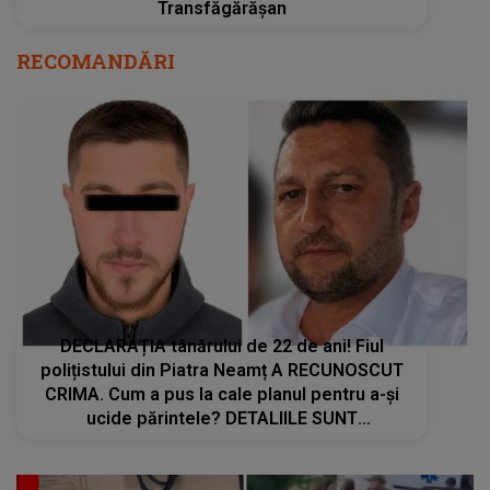
Transfăgărășan
RECOMANDĂRI
DECLARAȚIA tânărului de 22 de ani! Fiul
polițistului din Piatra Neamț A RECUNOSCUT
CRIMA. Cum a pus la cale planul pentru a-și
ucide părintele? DETALIILE SUNT
CUTREMURĂTOARE