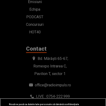
Emisiuni
Echipa
PODCAST
Concursuri
HOT40
Contact
Bd. Mărăști 65-67,
Romexpo Intrarea C,
Pavilion T, sector 1
office@radioimpuls.ro
LIVE : 0754-222.999
WhatsApp: 0754-222.999
Nouă ne pasă ca datele tale personale să rămână confidențiale