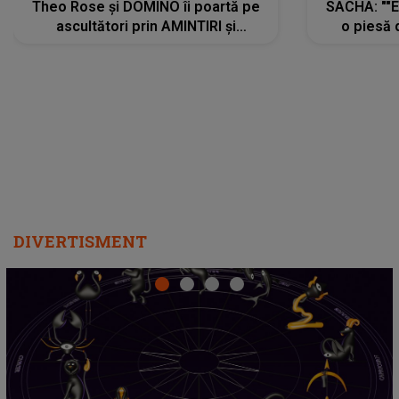
Theo Rose și DOMINO îi poartă pe
SACHA: ""E
ascultători prin AMINTIRI și
o piesă 
REGĂSIRI, iar drumul emoțiilor
imediat pre
trece prin sufletul publicului:
cu mine șt
"Pentru toți cei care au plecat
păstrăm do
departe ca să le fie mai bine"
DIVERTISMENT