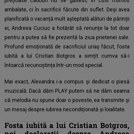
prețioase cadouri nu se găsesc în cutii frumos
ambalate, ci în sacrificii făcute din suflet. Deși avea
planificată o vacanță mult așteptată alături de părinții
ei, Andreea Cuciuc a hotărât să renunțe la tot doar
pentru a putea să fie prezentă la ziua prietenei sale.
Profund emoționată de sacrificiul uriaș făcut, fosta
iubită a lui Cristian Botgros a simțit cumva să-i
întoarcă recunoștința într-un mod special.
Mai exact, Alexandra i-a compus și dedicat o piesă
muzicală. Dacă dăm PLAY putem să ne dăm seama
că melodia nu spune doar o poveste, ea transmite și
un mesaj despre iubirea necondiționată și loialitate.
Fosta iubită a lui Cristian Botgros,
noi declarații despre Andreea