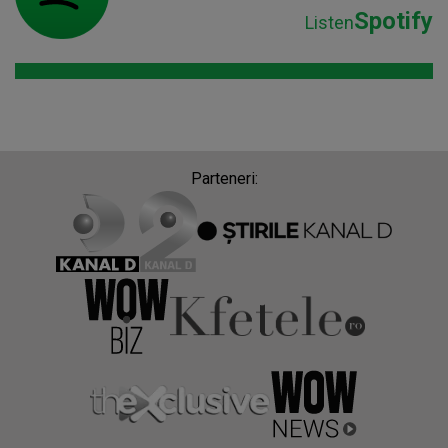
Spotify
Listen
Parteneri: