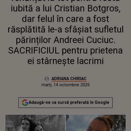
SUFLETUL PĂRINȚILOR
iubită a lui Cristian Botgros,
ANDREEI CUCIUC. SACRIFICIUL
PENTRU PRIETENA EI
dar felul în care a fost
STÂRNEȘTE LACRIMI
răsplătită le-a sfâșiat sufletul
părinților Andreei Cuciuc.
SACRIFICIUL pentru prietena
ei stârnește lacrimi
Autor:
ADRIANA CHIRIAC
Publicat:
marți, 14 octombrie 2025
Actualizat:
marți, 14 octombrie 2025
Adaugă-ne ca sursă preferată în Google