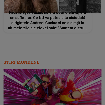
Fiica lui Igor Cuciuc nu era doar o elevă, era
un suflet rar. Ce NU va putea uita niciodată
dirigintele Andreei Cuciuc și ce a simțit în
ultimele zile ale elevei sale: "Suntem distruși
și noi". MĂRTURISIREA pe care părinții tinerei
o aud pentru prima dată
STIRI MONDENE