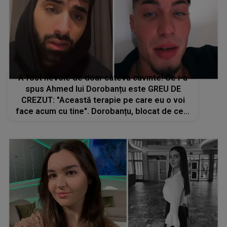
A fost nevoie de doar câteva cuvinte! Ce i-a
spus Ahmed lui Dorobanțu este GREU DE
CREZUT: "Această terapie pe care eu o voi
face acum cu tine". Dorobanțu, blocat de ce a
auzit. Răspunsul lui? NIMENI nu se aștepta la
așa ceva. Totul este transmis LIVE