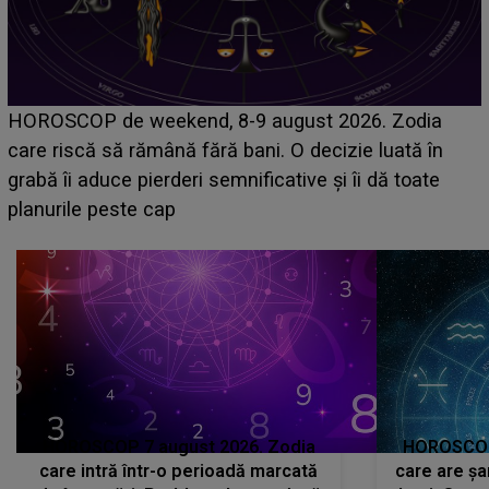
Emanuel a ținut ACEST DETALIU ASCUNS până
acum! În fața Alexandrei, concurentul din Casa Iubirii
face o MĂRTURISIRE NEAȘTEPTATĂ despre mama
sa: "I-am spus și ei în față, eu nu te iubesc pentru
că..."
HOROSCOP 7 august 2026. Zodia
HOROSCOP 
care intră într-o perioadă marcată
care are șa