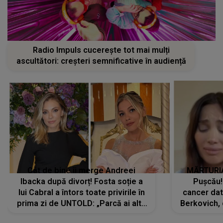
Radio Impuls cucerește tot mai mulți
ascultători: creșteri semnificative în audiență
Cât de bine îi merge Andreei
MĂRTURIA
Ibacka după divorț! Fosta soție a
Pușcău!
lui Cabral a întors toate privirile în
cancer dato
prima zi de UNTOLD: „Parcă ai altă
Berkovich, 
strălucire, emani putere,
accident ru