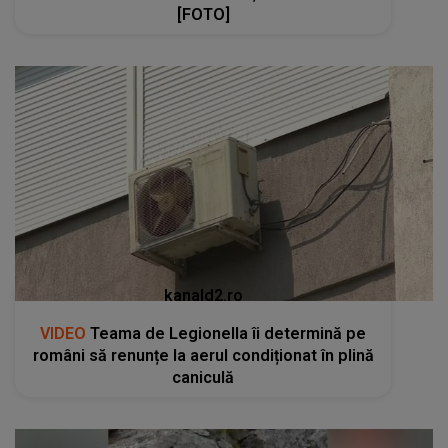
[FOTO]
kanald2.ro
VIDEO
Teama de Legionella îi determină pe
români să renunțe la aerul condiționat în plină
caniculă