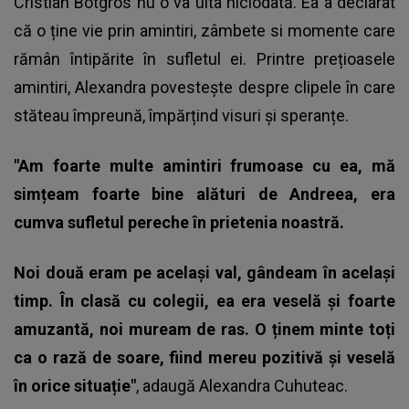
Cristian Botgros
nu o va uita niciodată. Ea a declarat
că o ține vie prin amintiri, zâmbete si momente care
rămân întipărite în sufletul ei. Printre prețioasele
amintiri, Alexandra povestește despre clipele în care
stăteau împreună, împărțind visuri și speranțe.
"Am foarte multe amintiri frumoase cu ea, mă
simțeam foarte bine alături de Andreea, era
cumva sufletul pereche în prietenia noastră.
Noi două eram pe același val, gândeam în același
timp. În clasă cu colegii, ea era veselă și foarte
amuzantă, noi muream de ras. O ținem minte toți
ca o rază de soare, fiind mereu pozitivă și veselă
în orice situație"
, adaugă Alexandra Cuhuteac.