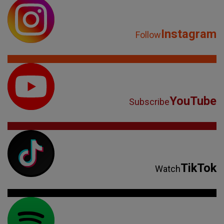
Instagram
Follow
YouTube
Subscribe
TikTok
Watch