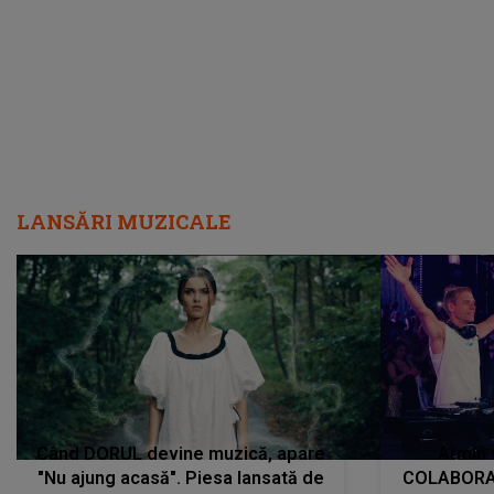
încredere, siguranță...”
Dacă nu 
LANSĂRI MUZICALE
Când DORUL devine muzică, apare
Armin 
"Nu ajung acasă". Piesa lansată de
COLABORAR