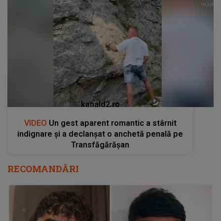
kanald2.ro
VIDEO
Un gest aparent romantic a stârnit
indignare și a declanșat o anchetă penală pe
Transfăgărășan
RECOMANDĂRI