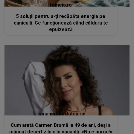
femeia.ro
5 soluții pentru a-ți recăpăta energia pe
caniculă. Ce funcționează când căldura te
epuizează
tvmania.libertatea.ro
Cum arată Carmen Brumă la 49 de ani, deși a
mâncat desert zilnic în vacanță: «Nu e noroc!»