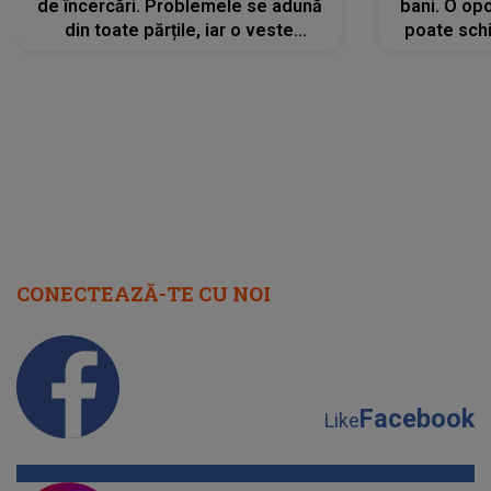
de încercări. Problemele se adună
bani. O opo
din toate părțile, iar o veste
poate schi
neașteptată îi dă planurile peste
la
cap
CONECTEAZĂ-TE CU NOI
Facebook
Like