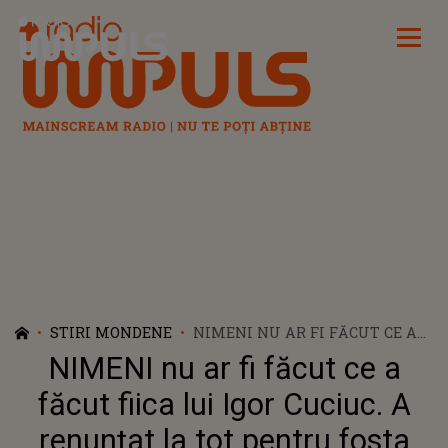
Radio Impuls
STIRI MONDENE
NIMENI NU AR FI FĂCUT CE A
FĂCUT FIICA LUI IGOR CUCIUC.
NIMENI nu ar fi făcut ce a
A RENUNȚAT LA TOT PENTRU
FOSTA IUBITĂ A LUI CRISTIAN
făcut fiica lui Igor Cuciuc. A
BOTGROS, DAR FELUL ÎN CARE A
renunțat la tot pentru fosta
FOST RĂSPLĂTITĂ LE-A SFÂȘIAT