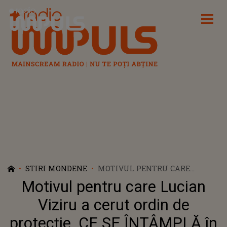
Radio Impuls
STIRI MONDENE
MOTIVUL PENTRU CARE
LUCIAN VIZIRU A CERUT ORDIN
Motivul pentru care Lucian
DE PROTECȚIE. CE SE ÎNTÂMPLĂ
ÎN FAMILIA SA? NU CREDEA CĂ
Viziru a cerut ordin de
O SĂ SE AJUNGĂ AICI: "ÎN
protecție. CE SE ÎNTÂMPLĂ în
TIMPUL AUDIERII, ACESTA A