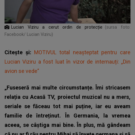
Lucian Viziru a cerut ordin de protecție
(sursa foto:
Facebook/ Lucian Viziru)
Citește și:
MOTIVUL total neașteptat pentru care
Lucian Viziru a fost luat în vizor de internauți: „Din
avion se vede”
„Fuseseră mai multe circumstanțe. Îmi stricasem
relația cu Acasă TV, proiectul muzical nu a mers,
seriale se făceau tot mai puține, iar eu aveam
familie de întreținut. În Germania, la vremea
aceea, se câștiga mai bine. În plus, mă gândeam
că nu ar fi rău pentru Mihai să învețe germana și să