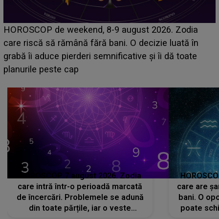
Emanuel a ținut ACEST DETALIU ASCUNS până
acum! În fața Alexandrei, concurentul din Casa Iubirii
face o MĂRTURISIRE NEAȘTEPTATĂ despre mama
sa: "I-am spus și ei în față, eu nu te iubesc pentru
că..."
HOROSCOP 7 august 2026. Zodia
HOROSCOP 
care intră într-o perioadă marcată
care are șa
de încercări. Problemele se adună
bani. O opo
din toate părțile, iar o veste
poate schi
neașteptată îi dă planurile peste
la