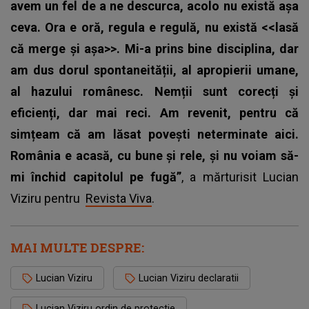
avem un fel de a ne descurca, acolo nu există așa
ceva. Ora e oră, regula e regulă, nu există <<lasă
că merge și așa>>. Mi-a prins bine disciplina, dar
am dus dorul spontaneității, al apropierii umane,
al hazului românesc. Nemții sunt corecți și
eficienți, dar mai reci. Am revenit, pentru că
simțeam că am lăsat povești neterminate aici.
România e acasă, cu bune și rele, și nu voiam să-
mi închid capitolul pe fugă”
, a mărturisit Lucian
Viziru pentru
Revista Viva
.
MAI MULTE DESPRE:
Lucian Viziru
Lucian Viziru declaratii
Lucian Viziru ordin de protectie