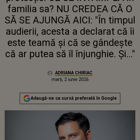
DECLARAT CĂ ÎI ESTE TEAMĂ ŞI
familia sa? NU CREDEA CĂ O
CĂ SE GÂNDEŞTE CĂ AR PUTEA
SĂ ÎL ÎNJUNGHIE. ŞI..."
SĂ SE AJUNGĂ AICI: "În timpul
audierii, acesta a declarat că îi
este teamă şi că se gândeşte
că ar putea să îl înjunghie. Şi..."
Autor:
ADRIANA CHIRIAC
Publicat:
marți, 2 iunie 2026
Adaugă-ne ca sursă preferată în Google