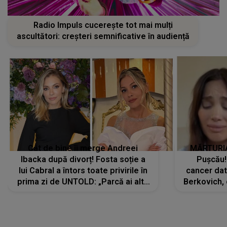
Radio Impuls cucerește tot mai mulți
ascultători: creșteri semnificative în audiență
Cât de bine îi merge Andreei
MĂRTURIA
Ibacka după divorț! Fosta soție a
Pușcău!
lui Cabral a întors toate privirile în
cancer dato
prima zi de UNTOLD: „Parcă ai altă
Berkovich, 
strălucire, emani putere,
accident ru
încredere, siguranță...”
Dacă nu 