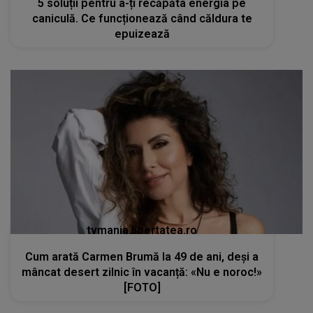
5 soluții pentru a-ți recăpăta energia pe
caniculă. Ce funcționează când căldura te
epuizează
tvmania.libertatea.ro
Cum arată Carmen Brumă la 49 de ani, deși a
mâncat desert zilnic în vacanță: «Nu e noroc!»
[FOTO]