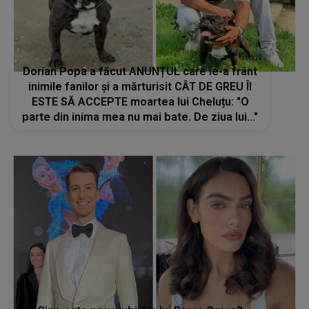
Dorian Popa a făcut ANUNȚUL care le-a frânt
inimile fanilor și a mărturisit CÂT DE GREU ÎI
ESTE SĂ ACCEPTE moartea lui Cheluțu: "O
parte din inima mea nu mai bate. De ziua lui..."