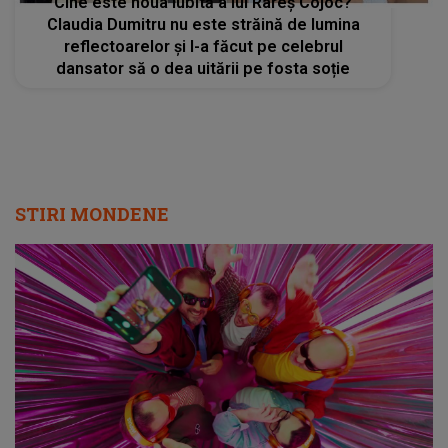
Cine este noua iubită a lui Rareș Cojoc?
Claudia Dumitru nu este străină de lumina
reflectoarelor și l-a făcut pe celebrul
dansator să o dea uitării pe fosta soție
STIRI MONDENE