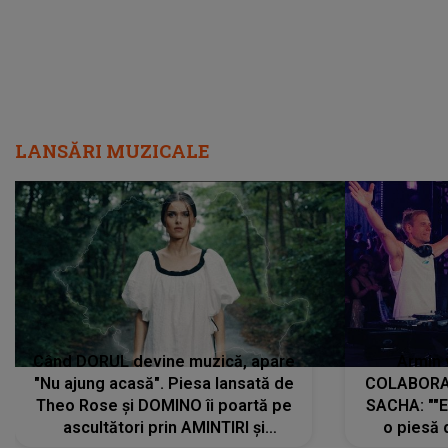
LANSĂRI MUZICALE
Când DORUL devine muzică, apare
Armin 
"Nu ajung acasă". Piesa lansată de
COLABORAR
Theo Rose și DOMINO îi poartă pe
SACHA: ""E
ascultători prin AMINTIRI și
o piesă 