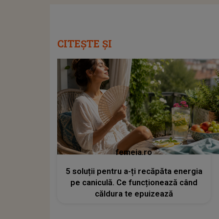
CITEȘTE ȘI
femeia.ro
5 soluții pentru a-ți recăpăta energia
pe caniculă. Ce funcționează când
căldura te epuizează