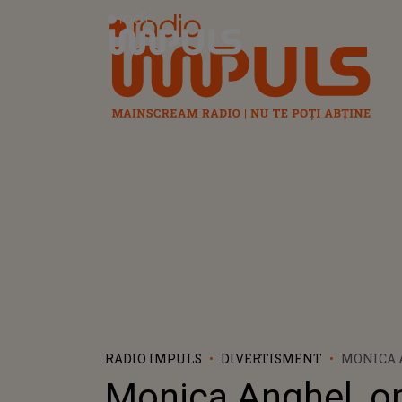
Radio Impuls
RADIO IMPULS
DIVERTISMENT
MONICA 
OPERATĂ
Monica Anghel, o
OCHI! CU