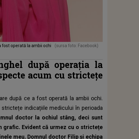
 fost operată la ambii ochi
(sursa foto: Facebook)
ghel după operația la
specte acum cu strictețe
are după ce a fost operată la ambii ochi.
trictețe indicațiile medicului în perioada
mnul doctor la ochiul stâng, deci sunt
în grafic. Evident că urmez cu o strictețe
inele meu. Domnul doctor Filip și echipa