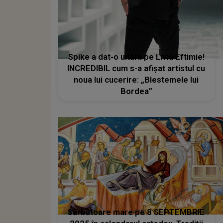
Spike a dat-o uitării pe Livia Eftimie!
INCREDIBIL cum s-a afișat artistul cu
noua lui cucerire: „Blestemele lui
Bordea”
Sărbătoare mare pe 8 SEPTEMBRIE