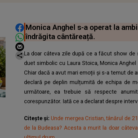
DISTRIBUIE ARTICOLUL
Monica Anghel s-a operat la ambi
îndrăgita cântăreață.
La doar câteva zile după ce a făcut show de 
duet simbolic cu Laura Stoica, Monica Anghel 
Chiar dacă a avut mari emoții și s-a temut de 
declară pe deplin mulțumită de echipa de me
următoare, ea trebuie să respecte anumi
corespunzător. Iată ce a declarat despre interv
Citește și:
Unde mergea Cristian, tânărul de 21 
de la Budeasa? Acesta a murit la doar câtev
ultimul drum