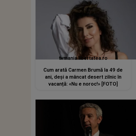
tvmania.libertatea.ro
Cum arată Carmen Brumă la 49 de
ani, deși a mâncat desert zilnic în
vacanță: «Nu e noroc!» [FOTO]