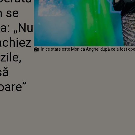
DETA: „NU AM
m se
 MĂ MACHIEZ
O LUNĂ DE
 SCENĂ TREBUIE
a: „Nu
OCHELARI DE
achiez
În ce stare este Monica Anghel după ce a fost ope
zile,
să
oare”