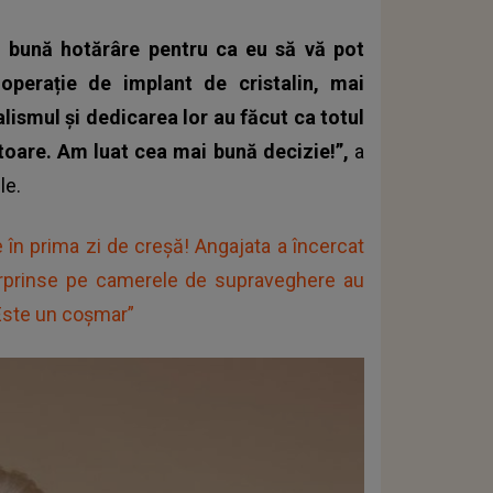
i bună hotărâre pentru ca eu să vă pot
perație de implant de cristalin, mai
alismul și dedicarea lor au făcut ca totul
toare. Am luat cea mai bună decizie!”,
a
le.
e în prima zi de creșă! Angajata a încercat
surprinse pe camerele de supraveghere au
 „Este un coșmar”