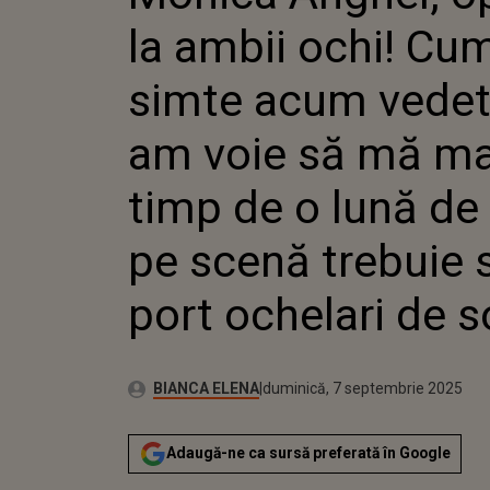
ACUM VE
la ambii ochi! Cu
VOIE SĂ
TIMP DE 
ZILE, PE
simte acum vedet
SĂ PORT 
SOARE”
am voie să mă m
timp de o lună de 
pe scenă trebuie 
port ochelari de s
Autor:
Publicat:
BIANCA ELENA
duminică, 7 septembrie 2025
Adaugă-ne ca sursă preferată în Google