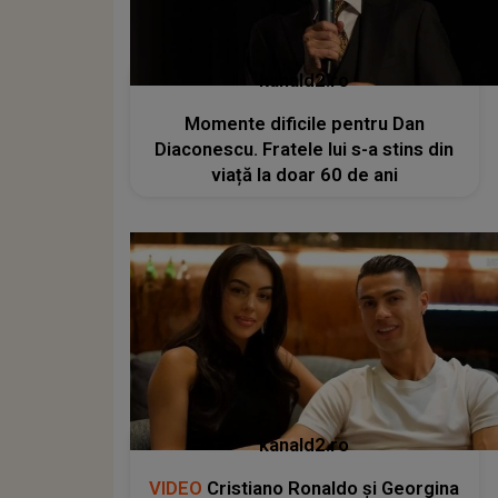
kanald2.ro
Momente dificile pentru Dan
Diaconescu. Fratele lui s-a stins din
viață la doar 60 de ani
kanald2.ro
VIDEO
Cristiano Ronaldo și Georgina