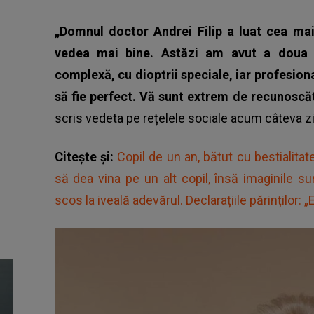
„Domnul doctor Andrei Filip a luat cea ma
vedea mai bine. Astăzi am avut a doua o
complexă, cu dioptrii speciale, iar profesion
să fie perfect. Vă sunt extrem de recunoscă
scris vedeta pe rețelele sociale acum câteva zi
Citește și:
Copil de un an, bătut cu bestialitat
să dea vina pe un alt copil, însă imaginile 
scos la iveală adevărul. Declarațiile părinților: