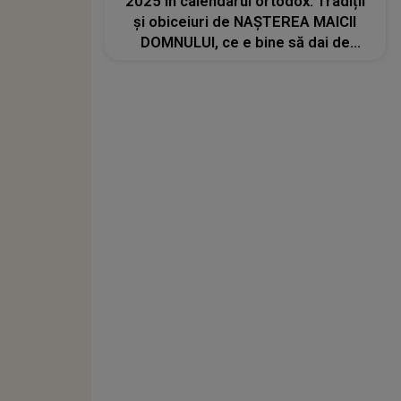
2025 în calendarul ortodox. Tradiții
și obiceiuri de NAȘTEREA MAICII
DOMNULUI, ce e bine să dai de
pomană și ce nu ai voie să faci sub
nicio formă