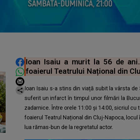
DISTRIBUIE ARTICOLUL
Ioan Isaiu a murit la 56 de ani.
foaierul Teatrului Național din Cl
Ioan Isaiu s-a stins din viață subit la vârsta de 
suferit un infarct în timpul unor filmări la Buc
zadarnice. Între orele 11:00 și 14:00, sicriul cu t
foaierul Teatrul Național din Cluj-Napoca, locul în
lua rămas-bun de la regretatul actor.