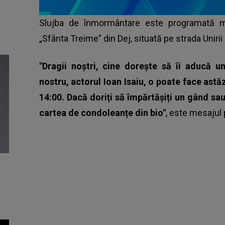
Slujba de înmormântare este programată mie
„Sfânta Treime” din Dej, situată pe strada Unirii 
"Dragii noștri, cine dorește să îi aducă u
nostru, actorul Ioan Isaiu, o poate face astăzi
14:00. Dacă doriți să împărtășiți un gând sau
cartea de condoleanțe din bio"
, este mesajul