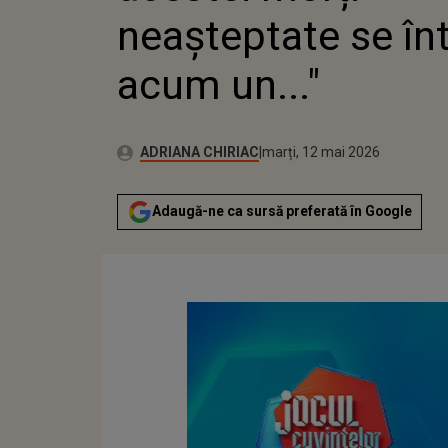
neașteptate se în
acum un..."
Publicat:
Autor:
marți, 12 mai 2026
Actualizat:
ADRIANA CHIRIAC
marți, 12 mai 2026
Adaugă-ne ca sursă preferată în Google