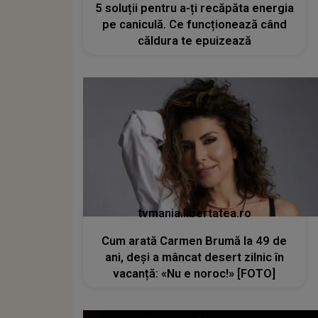
5 soluții pentru a-ți recăpăta energia
pe caniculă. Ce funcționează când
căldura te epuizează
tvmania.libertatea.ro
Cum arată Carmen Brumă la 49 de
ani, deși a mâncat desert zilnic în
vacanță: «Nu e noroc!» [FOTO]