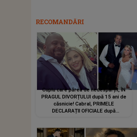
RECOMANDĂRI
Cuplu care părea de nedespărțit, ÎN
PRAGUL DIVORȚULUI după 15 ani de
căsnicie! Cabral, PRIMELE
DECLARAȚII OFICIALE după
separarea de Andreea Ibacka: "Nu
am nici un..."