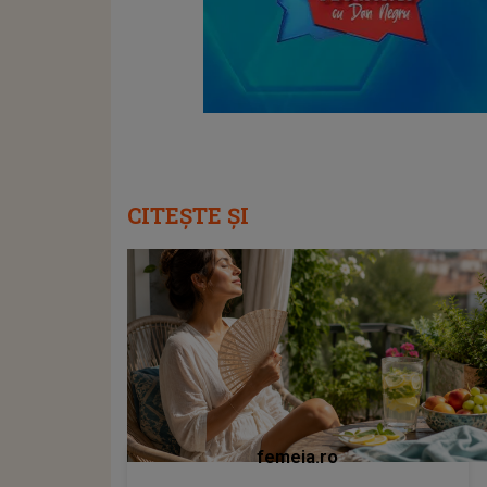
CITEȘTE ȘI
femeia.ro