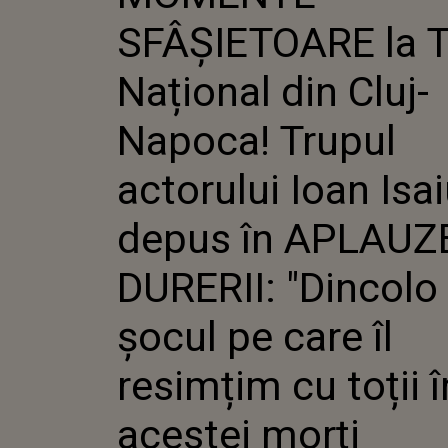
TRUPUL A
SFÂȘIETOARE la T
IOAN ISAI
APLAUZELE
"DINCOLO 
Național din Cluj-
CARE ÎL R
TOȚII ÎN F
Napoca! Trupul
MORȚI NEA
ÎNTINDE A
actorului Ioan Isa
depus în APLAUZ
DURERII: "Dincolo
șocul pe care îl
resimțim cu toții î
acestei morți