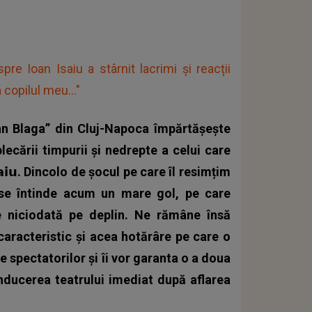
e Ioan Isaiu a stârnit lacrimi și reacții
 copilul meu..."
ian Blaga” din Cluj-Napoca împărtășește
ecării timpurii și nedrepte a celui care
𝗮𝗶𝘂. Dincolo de șocul pe care îl resimțim
e se întinde acum un mare gol, pe care
e niciodată pe deplin. Ne rămâne însă
 caracteristic și acea hotărâre pe care o
le spectatorilor și îi vor garanta o a doua
conducerea teatrului imediat după aflarea