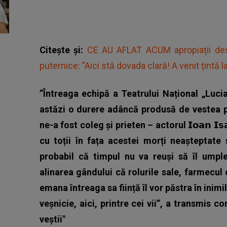
Citește și:
CE AU AFLAT ACUM apropiații despr
puternice: "Aici stă dovada clară! A venit țintă la
”Întreaga echipă a Teatrului Național „Luc
astăzi o durere adâncă produsă de vestea pl
ne-a fost coleg și prieten – actorul 𝗜𝗼𝗮𝗻 𝗜
cu toții în fața acestei morți neașteptat
probabil că timpul nu va reuși să îl umpl
alinarea gândului că rolurile sale, farmecul
emana întreaga sa ființă îl vor păstra în inimi
veșnicie, aici, printre cei vii”, a transmis 
veștii"