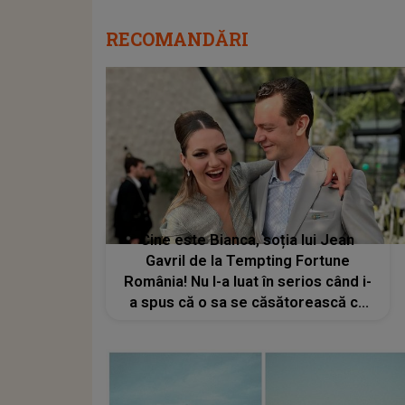
RECOMANDĂRI
Cine este Bianca, soția lui Jean
Gavril de la Tempting Fortune
România! Nu l-a luat în serios când i-
a spus că o sa se căsătorească cu
ea: "Tu o să fii femeia mea"