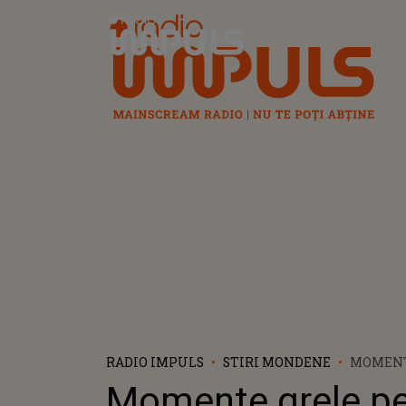
Radio Impuls
RADIO IMPULS
STIRI MONDENE
MOMENT
PENTRU
Momente grele pe
BARABAN