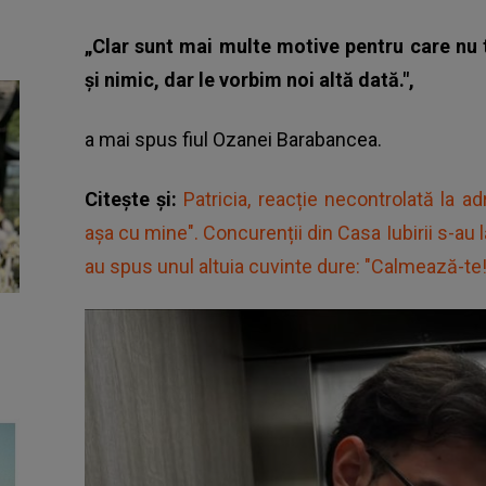
„Clar sunt mai multe motive pentru care nu t
și nimic, dar le vorbim noi altă dată.",
a mai spus fiul Ozanei Barabancea.
Citește și:
Patricia, reacție necontrolată la a
așa cu mine". Concurenții din Casa Iubirii s-au 
au spus unul altuia cuvinte dure: "Calmează-te! 