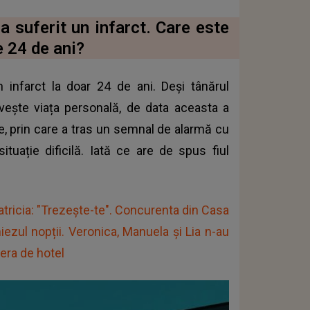
 suferit un infarct. Care este
e 24 de ani?
 infarct la doar 24 de ani. Deși tânărul
ivește viața personală, de data aceasta a
, prin care a tras un semnal de alarmă cu
ituație dificilă. Iată ce are de spus fiul
ricia: "Trezește-te". Concurenta din Casa
miezul nopții. Veronica, Manuela și Lia n-au
mera de hotel