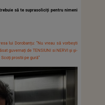
rebuie să te suprasoliciți pentru nimeni
dresa lui Dorobanțu: "Nu vreau să vorbești
lăsat guvernați de TENSIUNI si NERVI și și-
Scoți prostii pe gură"