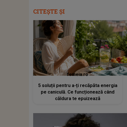
CITEȘTE ȘI
femeia.ro
5 soluții pentru a-ți recăpăta energia
pe caniculă. Ce funcționează când
căldura te epuizează