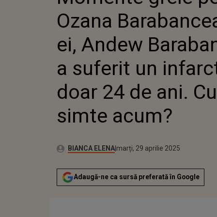
ANDEW 
Ozana Barabancea!
A SUFER
LA DOAR 
CUM SE
ei, Andew Baraba
a suferit un infarc
doar 24 de ani. C
simte acum?
Publicat:
Autor:
marți, 29 aprilie 2025
Actualizat:
BIANCA ELENA
marți, 29 aprilie 2025
Adaugă-ne ca sursă preferată în Google