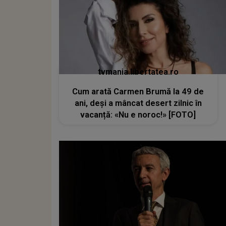
tvmania.libertatea.ro
Cum arată Carmen Brumă la 49 de
ani, deși a mâncat desert zilnic în
vacanță: «Nu e noroc!» [FOTO]