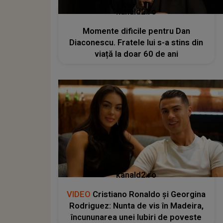
kanald2.ro
Momente dificile pentru Dan
Diaconescu. Fratele lui s-a stins din
viață la doar 60 de ani
kanald2.ro
VIDEO
Cristiano Ronaldo și Georgina
Rodriguez: Nunta de vis în Madeira,
încununarea unei Iubiri de poveste