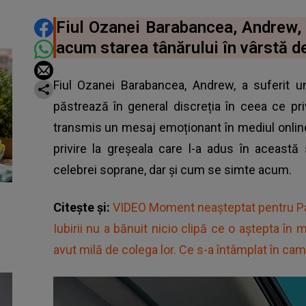
DISTRIBUIE ARTICOLUL
Fiul Ozanei Barabancea, Andrew, a
acum starea tânărului în vârstă d
Fiul Ozanei Barabancea, Andrew, a suferit un
păstrează în general discreția în ceea ce pr
transmis un mesaj emoționant în mediul online
privire la greșeala care l-a adus în această s
celebrei soprane, dar și cum se simte acum.
Citește și:
VIDEO Moment neașteptat pentru Pat
Iubirii nu a bănuit nicio clipă ce o aştepta în 
avut milă de colega lor. Ce s-a întâmplat în ca