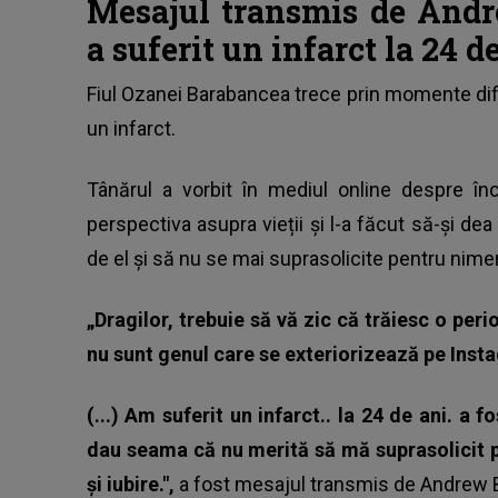
Mesajul transmis de And
a suferit un infarct la 24 d
Fiul Ozanei Barabancea
trece prin momente difi
un infarct.
Tânărul a vorbit în mediul online despre în
perspectiva asupra vieții și l-a făcut să-și d
de el și să nu se mai suprasolicite pentru nimen
„Dragilor, trebuie să vă zic că trăiesc o perio
nu sunt genul care se exteriorizează pe Insta
(...) Am suferit un infarct.. la 24 de ani. a
dau seama că nu merită să mă suprasolicit p
și iubire.",
a fost mesajul transmis de Andrew B